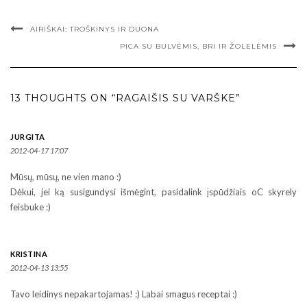
AIRIŠKAI: TROŠKINYS IR DUONA
PICA SU BULVĖMIS, BRI IR ŽOLELĖMIS
13 THOUGHTS ON “RAGAIŠIS SU VARŠKE”
JURGITA
2012-04-17 17:07
Mūsų, mūsų, ne vien mano :)
Dėkui, jei ką susigundysi išmėgint, pasidalink įspūdžiais oC skyrely
feisbuke :)
KRISTINA
2012-04-13 13:55
Tavo leidinys nepakartojamas! :) Labai smagus receptai :)