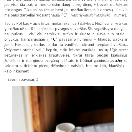
jau visai čia pat, o mes turėsim daug laisvų dienų – beveik mažulytes
atostogas. Tikiuosi saulės ar bent jau mažiau lietaus ir debesų – laukia
„o
malonūs darbeliai ruošiant naują
C“
–
vasariškiausiai
vasarišką
– numerį.
Tačiau kol kas – apie kitus mielus (skanius!) dalykus. Nežinau, ar yra kas
gardžiau už saldžius mielinius pyragus su varške. Šis ragaišis yra daugiau
nei puikus – visi visi namiškiai sutiko ir šluote nušlavė nuo stalo į
„o
pilvukus, kai paruošiau jį
C“
pavasario numeriui – tikiuosi, patiks ir
jums. Nesausas, saldus, o dar ta vaniliniu cukrumi kvepianti varškė…
Velykoms būtinai vėl jį kepsiu, eisiu ieškoti varškės į mūsų
High street
lietuviškas ir lenkiškas krautuvėles, tikrai tikrai puošiu kiaušinius
žolelėmis ir marginsiu svogūnų lukštais, ir būtinai gaminsiu
paschą
su
saldintu sutirštintu pienu, džiovintais vaisiais, bet be žalių kiaušinių –
kaip ir kasmet.
Ir švęsim pavasarį :)