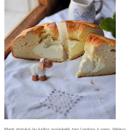
Margi atvirukai jau kažkur pusiaukelėj tarp Londono ir namų, Velykos