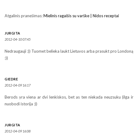
Atgalinis pranešimas:
Mielinis ragaišis su varške | Nidos receptai
JURGITA
2012-04-10 07:45
Nedraugauji :)) Tuomet belieka laukt Lietuvos arba prasukt pro Londoną
:))
GIEDRE
2012-04-09 16:17
Berods yra viena ar dvi lenkiskos, bet as ten niekada neuzsuku (ilga ir
nuobodi istorija :))
JURGITA
2012-04-09 16:08