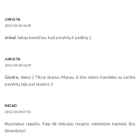
JURGITA
2012-04-04 16:30
nidad
, laikau kumščius, kad pavyktų ir patiktų :)
JURGITA
2012-04-04 16:29
Giedre
, dėkui :) Tikrai skanus. Manau, iš šios tešlos bandelės su varške
pavyktų taip pat skanios :)
NIDAD
2012-04-04 07:41
Nuostabus ragaišis. Kaip tik ieškojau recepto velykiniam kepiniui. Bus
išbandytas!