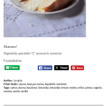
Skanaus!
„o
Pagaminta specialiai
C“ pavasario numeriui.
Pasidalinkite:
Author:
Jurgita
Filed Under:
duona
,
kaip pas mamą
,
kepyklėlė
,
šventėms
Tags:
cukrus
,
duona
,
kiaušiniai
,
lietuviška
,
lietuviška virtuvė
,
mielės
,
miltai
,
pienas
,
ragaišis
,
sviestas
,
vanilė
,
varškė