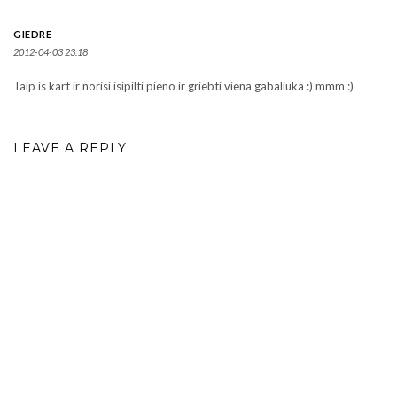
GIEDRE
2012-04-03 23:18
Taip is kart ir norisi isipilti pieno ir griebti viena gabaliuka :) mmm :)
LEAVE A REPLY