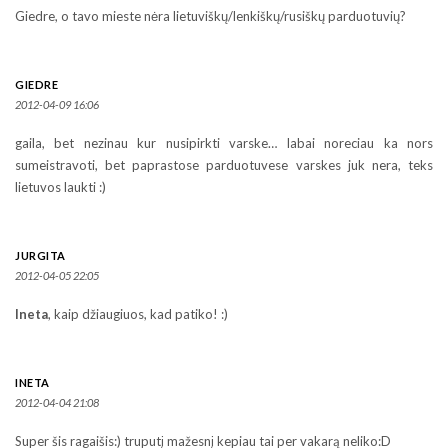
Giedre, o tavo mieste nėra lietuviškų/lenkiškų/rusiškų parduotuvių?
GIEDRE
2012-04-09 16:06
gaila, bet nezinau kur nusipirkti varske… labai noreciau ka nors
sumeistravoti, bet paprastose parduotuvese varskes juk nera, teks
lietuvos laukti :)
JURGITA
2012-04-05 22:05
Ineta
, kaip džiaugiuos, kad patiko! :)
INETA
2012-04-04 21:08
Super šis ragaišis:) truputį mažesnį kepiau tai per vakarą neliko:D