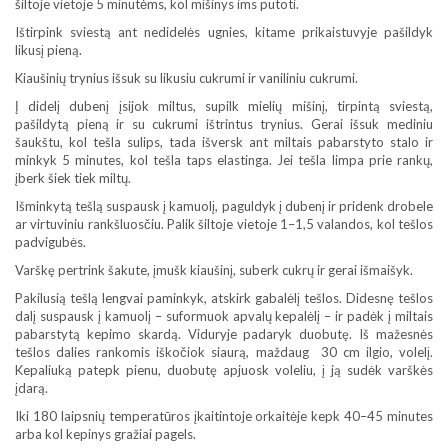
šiltoje vietoje 5 minutėms, kol mišinys ims putoti.
Ištirpink sviestą ant nedidelės ugnies, kitame prikaistuvyje pašildyk
likusį pieną.
Kiaušinių trynius išsuk su likusiu cukrumi ir vaniliniu cukrumi.
Į didelį dubenį įsijok miltus, supilk mielių mišinį, tirpintą sviestą,
pašildytą pieną ir su cukrumi ištrintus trynius. Gerai išsuk mediniu
šaukštu, kol tešla sulips, tada išversk ant miltais pabarstyto stalo ir
minkyk 5 minutes, kol tešla taps elastinga. Jei tešla limpa prie rankų,
įberk šiek tiek miltų.
Išminkytą tešlą suspausk į kamuolį, paguldyk į dubenį ir pridenk drobele
ar virtuviniu rankšluosčiu. Palik šiltoje vietoje 1–1,5 valandos, kol tešlos
padvigubės.
Varškę pertrink šakute, įmušk kiaušinį, suberk cukrų ir gerai išmaišyk.
Pakilusią tešlą lengvai paminkyk, atskirk gabalėlį tešlos. Didesnę tešlos
dalį suspausk į kamuolį – suformuok apvalų kepalėlį – ir padėk į miltais
pabarstytą kepimo skardą. Viduryje padaryk duobutę. Iš mažesnės
tešlos dalies rankomis iškočiok siaurą, maždaug 30 cm ilgio, volelį.
Kepaliuką patepk pienu, duobutę apjuosk voleliu, į ją sudėk varškės
įdarą.
Iki 180 laipsnių temperatūros įkaitintoje orkaitėje kepk 40–45 minutes
arba kol kepinys gražiai pagels.