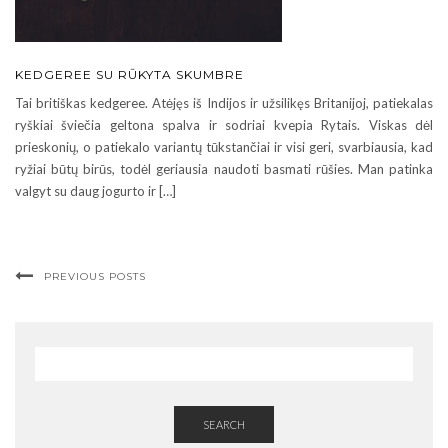
KEDGEREE SU RŪKYTA SKUMBRE
Tai britiškas kedgeree. Atėjęs iš Indijos ir užsilikęs Britanijoj, patiekalas
ryškiai šviečia geltona spalva ir sodriai kvepia Rytais. Viskas dėl
prieskonių, o patiekalo variantų tūkstančiai ir visi geri, svarbiausia, kad
ryžiai būtų birūs, todėl geriausia naudoti basmati rūšies. Man patinka
valgyt su daug jogurto ir […]
PREVIOUS POSTS
SEARCH