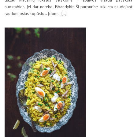
dažau kiaušinių lukštus Velykoms – spalvos visada pavyksta
nuostabios, jei dar neteko, išbandykit. Ši purpurinė sukurta naudojant
raudonuosius kopūstus. Įdomu, […]