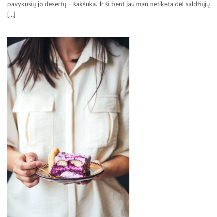
pavykusių jo desertų – šakšuka. Ir ši bent jau man netikėta dėl saldžiųjų
[…]