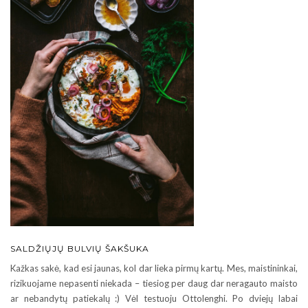
SALDŽIŲJŲ BULVIŲ ŠAKŠUKA
Kažkas sakė, kad esi jaunas, kol dar lieka pirmų kartų. Mes, maistininkai,
rizikuojame nepasenti niekada – tiesiog per daug dar neragauto maisto
ar nebandytų patiekalų :) Vėl testuoju Ottolenghi. Po dviejų labai