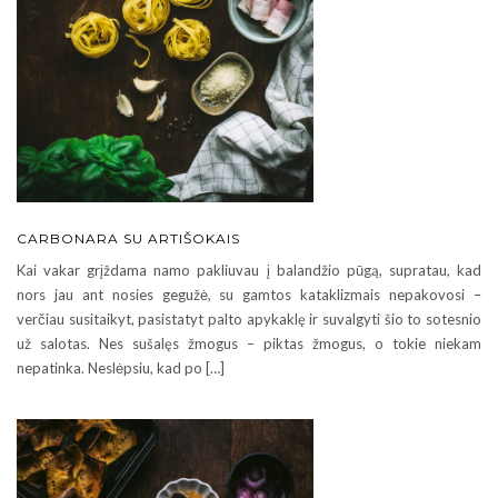
CARBONARA SU ARTIŠOKAIS
Kai vakar grįždama namo pakliuvau į balandžio pūgą, supratau, kad
nors jau ant nosies gegužė, su gamtos kataklizmais nepakovosi –
verčiau susitaikyt, pasistatyt palto apykaklę ir suvalgyti šio to sotesnio
už salotas. Nes sušalęs žmogus – piktas žmogus, o tokie niekam
nepatinka. Neslėpsiu, kad po […]