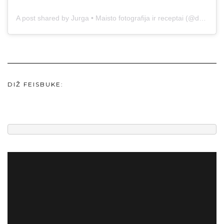
A post shared by Jurga • Maisto fotografija ir receptai (@duonos.ir.zaidimu)
DIŽ FEISBUKE: