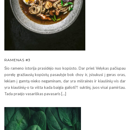
RAMENAS #3
Šio rameno istorija prasidėjo nuo kopūsto. Dar prieš Velykas pačiupau
porelę gražiausių kopūstų pasaulyje bok choy ir, įsisukusi į geras oras,
lekiam į gamtą-nieko negaminam, dar yra mišrainės ir kiaušinių-vis dar
yra kiaušinių-o ta višta kada baigia galioti?! suktinį, juos visai pamiršau.
Tada praėjo vasariškas pavasaris […]