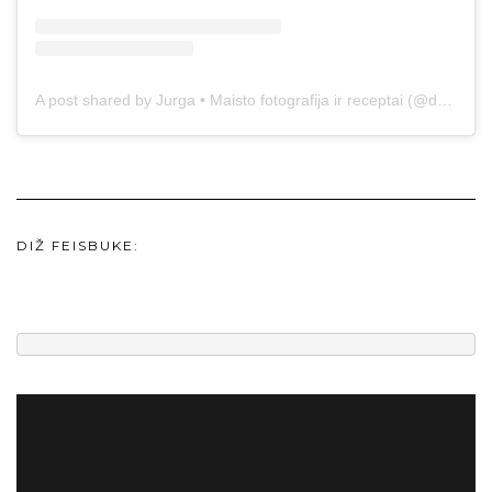
A post shared by Jurga • Maisto fotografija ir receptai (@duonos.ir.zaidimu)
DIŽ FEISBUKE: