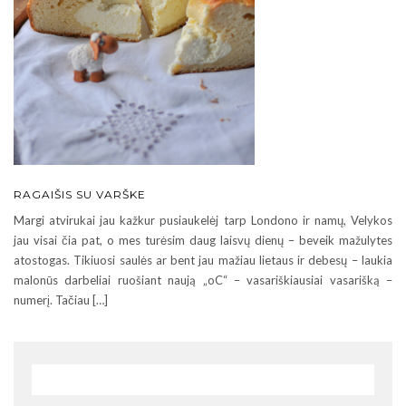
RAGAIŠIS SU VARŠKE
Margi atvirukai jau kažkur pusiaukelėj tarp Londono ir namų, Velykos
jau visai čia pat, o mes turėsim daug laisvų dienų – beveik mažulytes
atostogas. Tikiuosi saulės ar bent jau mažiau lietaus ir debesų – laukia
malonūs darbeliai ruošiant naują „oC“ – vasariškiausiai vasarišką –
numerį. Tačiau […]