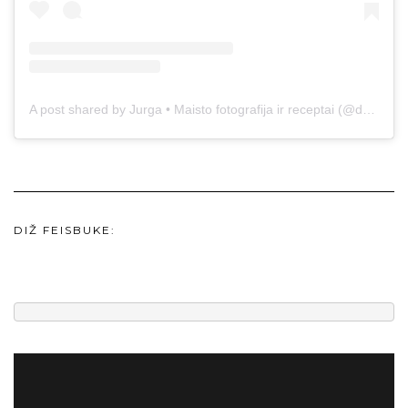
A post shared by Jurga • Maisto fotografija ir receptai (@duonos.ir.zaidimu)
DIŽ FEISBUKE: