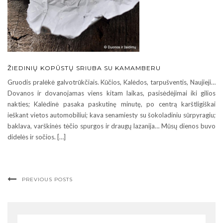
ŽIEDINIŲ KOPŪSTŲ SRIUBA SU KAMAMBERU
Gruodis pralėkė galvotrūkčiais. Kūčios, Kalėdos, tarpušventis, Naujieji…
Dovanos ir dovanojamas viens kitam laikas, pasisėdėjimai iki gilios
nakties; Kalėdinė pasaka paskutinę minutę, po centrą karštligiškai
ieškant vietos automobiliui; kava senamiesty su šokoladiniu sūrpyragiu;
baklava, varškinės tėčio spurgos ir draugų lazanija… Mūsų dienos buvo
didelės ir sočios. […]
PREVIOUS POSTS