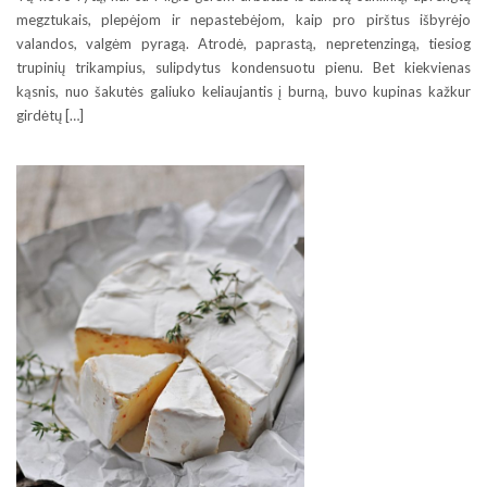
megztukais, plepėjom ir nepastebėjom, kaip pro pirštus išbyrėjo
valandos, valgėm pyragą. Atrodė, paprastą, nepretenzingą, tiesiog
trupinių trikampius, sulipdytus kondensuotu pienu. Bet kiekvienas
kąsnis, nuo šakutės galiuko keliaujantis į burną, buvo kupinas kažkur
girdėtų […]