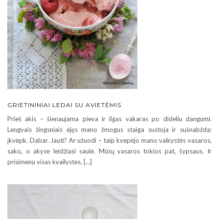
GRIETININIAI LEDAI SU AVIETĖMIS
Prieš akis – šienaujama pieva ir ilgas vakaras po dideliu dangumi.
Lengvais žingsniais ėjęs mano žmogus staiga sustoja ir sušnabžda:
įkvėpk. Dabar. Jauti? Ar užuodi – taip kvepėjo mano vaikystės vasaros,
sako, o akyse leidžiasi saulė. Mūsų vasaros tokios pat, šypsaus. Ir
prisimenu visas kvailystes, […]