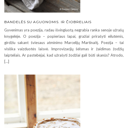
BANDELĖS SU AGUONOMIS. IR ČIOBRELIAIS
Gyvenimas yra poezija, radau išvingiuotą negrabia ranka senoje užrašų
knygelėje. O poezija − popieriaus lapai, gražiai prirašyti eilutėmis,
girdžiu sakant šviesaus atminimo Marcelijų Martinaitį. Poezija − tai
visiška vaizduotės laisvė. Improvizacijų šėlsmas ir žaidimas žodžių
laipteliais. Ar pastebėjai, kad užrašyti žodžiai gali būti skanūs? Atrodo,
[…]