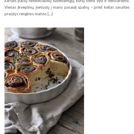
kartais pačių netikėčiausių sudedamųjų, kurių vienu ypu ir neišvardinsi.
Vienas įkvėpimų, įnešusių į mano pasaulį spalvų – prieš kelias savaites
praūžęs renginys maisto […]