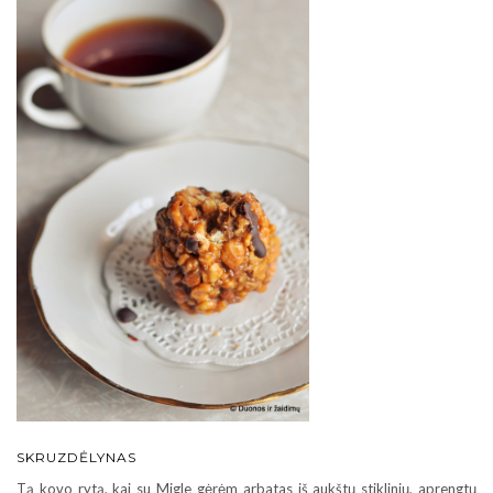
SKRUZDĖLYNAS
Tą kovo rytą, kai su Migle gėrėm arbatas iš aukštų stiklinių, aprengtų