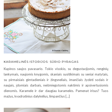
KARAMELINĖS ISTORIJOS: SŪRIO PYRAGAS
Kupinos saujos pavasario. Tokio visokio, su degustacijomis, renginių
lankymais, naujomis knygomis, skaniais susitikimais su seniai matytais,
su pirmaisiais gimtadieniais ir žingsneliais, imančiais žydėti sodais ir
naujais, įdomiais darbais, neišmiegotomis naktimis ir apsivertusiomis
dienomis. Karamele ir dar daugiau karamelės. Pamenat irisus? Tuos
mažus, kvadratinius dalykėlius, limpančius […]