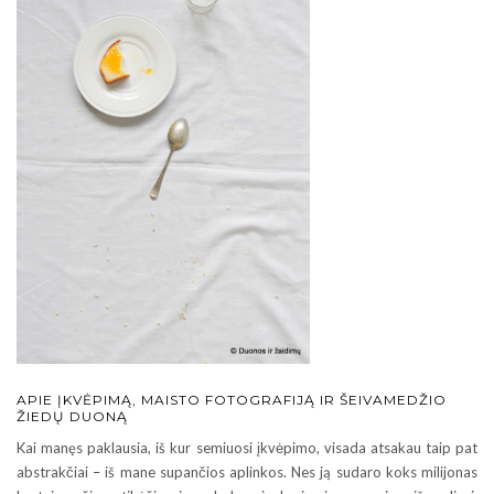
APIE ĮKVĖPIMĄ, MAISTO FOTOGRAFIJĄ IR ŠEIVAMEDŽIO
ŽIEDŲ DUONĄ
Kai manęs paklausia, iš kur semiuosi įkvėpimo, visada atsakau taip pat
abstrakčiai – iš mane supančios aplinkos. Nes ją sudaro koks milijonas