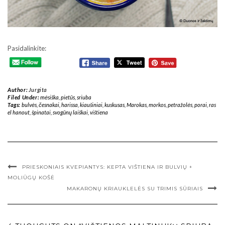
Pasidalinkite:
Author:
Jurgita
Filed Under:
mėsiška
,
pietūs
,
sriuba
Tags:
bulvės
,
česnakai
,
harissa
,
kiaušiniai
,
kuskusas
,
Marokas
,
morkos
,
petražolės
,
porai
,
ras
el hanout
,
špinatai
,
svogūnų laiškai
,
vištiena
PRIESKONIAIS KVEPIANTYS: KEPTA VIŠTIENA IR BULVIŲ +
MOLIŪGŲ KOŠĖ
MAKARONŲ KRIAUKLELĖS SU TRIMIS SŪRIAIS