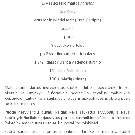
1/4 šaukštelio maltos
harissos
kiaušinis
druskos ir šviežiai maltų juodųjų pipirų
sriubai:
1 poras
3 česnako skiltelės
po 2 vidutines morkas ir bulves
1 1/2 l daržovių arba vištienos sultinio
1/2 stiklinės kuskuso
100 g šviežių špinatų
Maltinukams skirtus ingredientus sudėk į dubenį, pagardink druska,
pipirais ir išminkyk. Suformuok nedidelius apvalius maltinukus.
Keptuvėje įkaitink kelis šaukštus aliejaus ir apkepk juos iš abiejų pusių
po kelias minutes.
Puode nesvylančiu dugnu įkaitink kelis šaukštus alyvuogių aliejaus.
Sudėk griežinėliais supjaustytus porus ir susmulkintas česnako skilteles.
Pakepink ant vidutinės ugnies, kol porai ims minkštėti.
Sudėk supjaustytas morkas ir pakepk dar kelias minutes. Sudėk