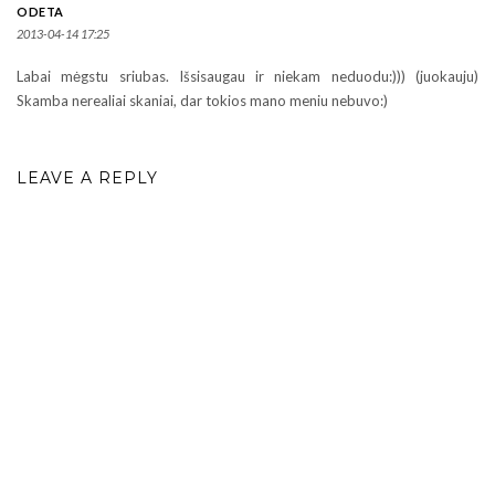
ODETA
2013-04-14 17:25
Labai mėgstu sriubas. Išsisaugau ir niekam neduodu:))) (juokauju)
Skamba nerealiai skaniai, dar tokios mano meniu nebuvo:)
LEAVE A REPLY