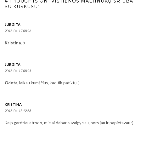
4 THOUGHTS ON “VIŠTIENOS MALTINUKŲ SRIUBA
SU KUSKUSU”
JURGITA
2013-04-17 08:26
Kristina
, :)
JURGITA
2013-04-17 08:25
Odeta
, laikau kumščius, kad tik patiktų :)
KRISTINA
2013-04-15 12:38
Kaip gardziai atrodo, mielai dabar suvalgyciau, nors jau ir papietavau :)