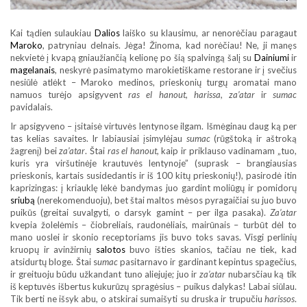
Kai tądien sulaukiau
Dalios
laiško su klausimu, ar nenorėčiau paragaut
Maroko
, patryniau delnais. Jėga! Žinoma, kad norėčiau! Ne, ji manęs
nekvietė į kvapą gniaužiančią kelionę po šią spalvingą šalį su
Dainiumi
ir
magelanais
, neskyrė pasimatymo marokietiškame restorane ir į svečius
nesiūlė atlėkt – Maroko medinos, prieskonių turgų aromatai mano
namuos turėjo apsigyvent
ras el hanout, harissa, za’atar
ir
sumac
pavidalais.
Ir apsigyveno – įsitaisė virtuvės lentynose ilgam. Išmėginau daug ką per
tas kelias savaites. Ir labiausiai įsimylėjau
sumac
(rūgštoką ir aštroką
žagrenį) bei
za’atar
. Štai
ras el hanout,
kaip ir priklauso vadinamam „tuo,
kuris yra viršutinėje krautuvės lentynoje” (suprask – brangiausias
prieskonis, kartais susidedantis ir iš 100 kitų prieskonių!), pasirodė itin
kaprizingas: į kriauklę lėkė bandymas juo gardint moliūgų ir pomidorų
sriubą
(nerekomenduoju), bet štai maltos mėsos pyragaičiai su juo buvo
puikūs (greitai suvalgyti, o darsyk gamint – per ilga pasaka).
Za’atar
kvepia žolelėmis – čiobreliais, raudonėliais, mairūnais – turbūt dėl to
mano uoslei ir skonio receptoriams jis buvo toks savas. Visgi perlinių
kruopų ir avinžirnių
salotos
buvo išties skanios, tačiau ne tiek, kad
atsidurtų bloge. Štai s
umac
pasitarnavo ir gardinant kepintus spagečius,
ir greituoju būdu užkandant tuno aliejuje; juo ir
za’atar
nubarsčiau ką tik
iš keptuvės išbertus kukurūzų spragėsius – puikus dalykas! Labai siūlau.
Tik berti ne išsyk abu, o atskirai sumaišyti su druska ir trupučiu
harissos
.