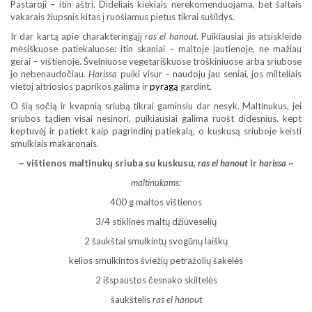
Pastaroji – itin aštri. Dideliais kiekiais nerekomenduojama, bet šaltais
vakarais žiupsnis kitas į ruošiamus pietus tikrai sušildys.
Ir dar kartą apie charakteringąjį
ras el hanout
. Puikiausiai jis atsiskleidė
mėsiškuose patiekaluose: itin skaniai – maltoje jautienoje, ne mažiau
gerai – vištienoje. Švelniuose vegetariškuose troškiniuose arba sriubose
jo nebenaudočiau.
Harissa
puiki visur – naudoju jau seniai, jos milteliais
vietoj aitriosios paprikos galima ir
pyragą
gardint.
O šią sočią ir kvapnią sriubą tikrai gaminsiu dar nesyk. Maltinukus, jei
sriubos tądien visai nesinori, puikiausiai galima ruošt didesnius, kept
keptuvėj ir patiekt kaip pagrindinį patiekalą, o kuskusą sriuboje keisti
smulkiais makaronais.
~ vištienos maltinukų sriuba su kuskusu,
ras el hanout
ir
harissa
~
maltinukams:
400 g maltos vištienos
3/4 stiklinės maltų džiūvėsėlių
2 šaukštai smulkintų svogūnų laiškų
kelios smulkintos šviežių petražolių šakelės
2 išspaustos česnako skiltelės
šaukštelis
ras el hanout