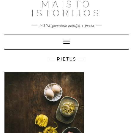
MAISTO
ISTORIJOS
ir kita gyvenimo poezija + proza
Toggle
Navigation
PIETŪS