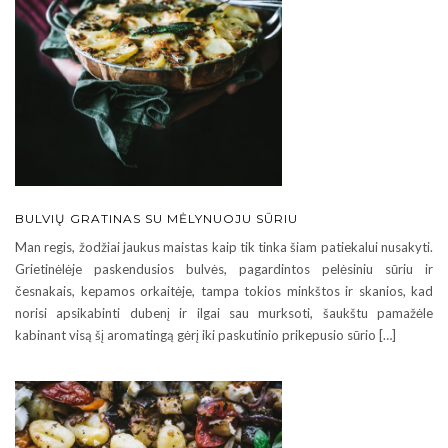
BULVIŲ GRATINAS SU MĖLYNUOJU SŪRIU
Man regis, žodžiai jaukus maistas kaip tik tinka šiam patiekalui nusakyti.
Grietinėlėje paskendusios bulvės, pagardintos pelėsiniu sūriu ir
česnakais, kepamos orkaitėje, tampa tokios minkštos ir skanios, kad
norisi apsikabinti dubenį ir ilgai sau murksoti, šaukštu pamažėle
kabinant visą šį aromatingą gėrį iki paskutinio prikepusio sūrio […]