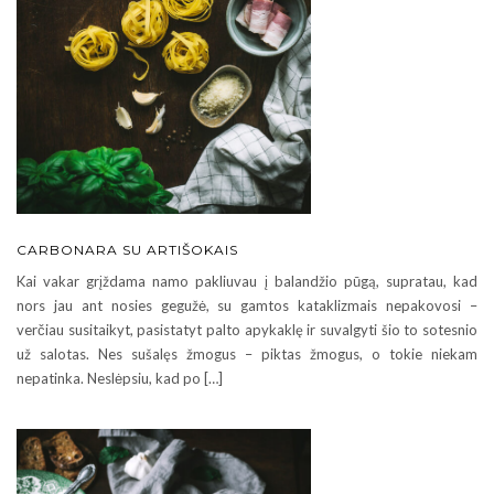
CARBONARA SU ARTIŠOKAIS
Kai vakar grįždama namo pakliuvau į balandžio pūgą, supratau, kad
nors jau ant nosies gegužė, su gamtos kataklizmais nepakovosi –
verčiau susitaikyt, pasistatyt palto apykaklę ir suvalgyti šio to sotesnio
už salotas. Nes sušalęs žmogus – piktas žmogus, o tokie niekam
nepatinka. Neslėpsiu, kad po […]