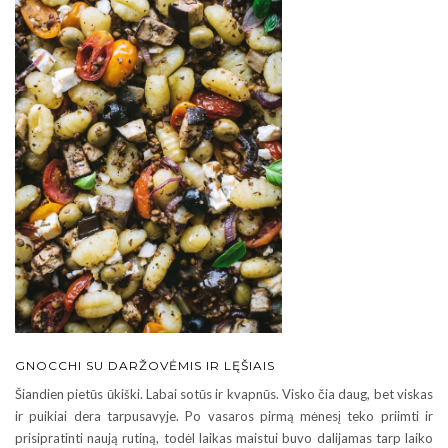
GNOCCHI SU DARŽOVĖMIS IR LĘŠIAIS
Šiandien pietūs ūkiški. Labai sotūs ir kvapnūs. Visko čia daug, bet viskas
ir puikiai dera tarpusavyje. Po vasaros pirmą mėnesį teko priimti ir
prisipratinti naują rutiną, todėl laikas maistui buvo dalijamas tarp laiko