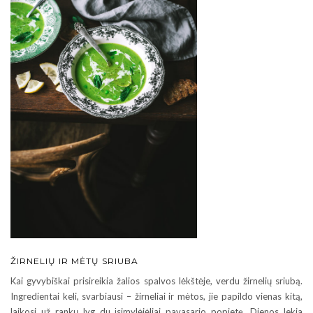
ŽIRNELIŲ IR MĖTŲ SRIUBA
Kai gyvybiškai prisireikia žalios spalvos lėkštėje, verdu žirnelių sriubą.
Ingredientai keli, svarbiausi – žirneliai ir mėtos, jie papildo vienas kitą,
laikosi už rankų lyg du įsimylėjėliai pavasario popietę. Dienos lekia