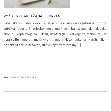
RYŽIAI SU BAKLAŽANAIS (BIRYANI)
Labai skanūs, labai kvapnūs, labai birūs ir visiškai vegetariški. Sotumo
suteikia jogurte ir prieskoniuose marinuoti baklažanai, dar daugiau
skonio – kepti svogūnai. Tik su jais atsargiai – kai kepsite, stebėkite, kad
neprisviltų, nuolat maišykite ir nustatykite tinkamą karštį. Šiam
patiekalui paruošti naudojau dvi keptuves: įprastą […]
PREVIOUS POSTS