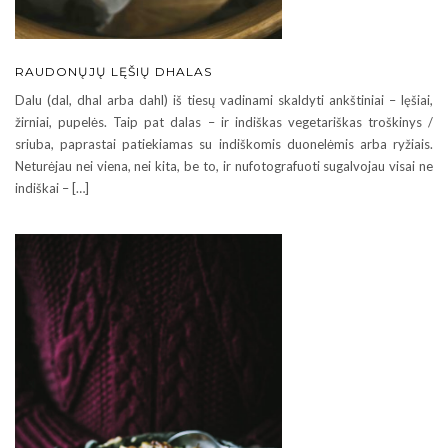
RAUDONŲJŲ LĘŠIŲ DHALAS
Dalu (dal, dhal arba dahl) iš tiesų vadinami skaldyti ankštiniai – lęšiai,
žirniai, pupelės. Taip pat dalas – ir indiškas vegetariškas troškinys /
sriuba, paprastai patiekiamas su indiškomis duonelėmis arba ryžiais.
Neturėjau nei viena, nei kita, be to, ir nufotografuoti sugalvojau visai ne
indiškai – […]