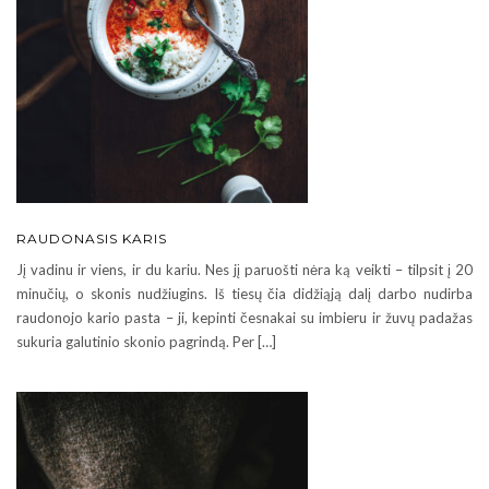
RAUDONASIS KARIS
Jį vadinu ir viens, ir du kariu. Nes jį paruošti nėra ką veikti – tilpsit į 20
minučių, o skonis nudžiugins. Iš tiesų čia didžiąją dalį darbo nudirba
raudonojo kario pasta – ji, kepinti česnakai su imbieru ir žuvų padažas
sukuria galutinio skonio pagrindą. Per […]