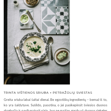
TRINTA VIŠTIENOS SRIUBA + PETRAŽOLIŲ SVIESTAS
Greita sriuba labai šaltai dienai. Be egzotiškų ingredientų – bemaž iš to,
ko yra šaldytuve. Sušildo, pasotina, o jei pasikepinsit šviesios duonos
skrebučių ir pasibarstysit sūriu, bus ne mažiau gardu už duonos riekeles