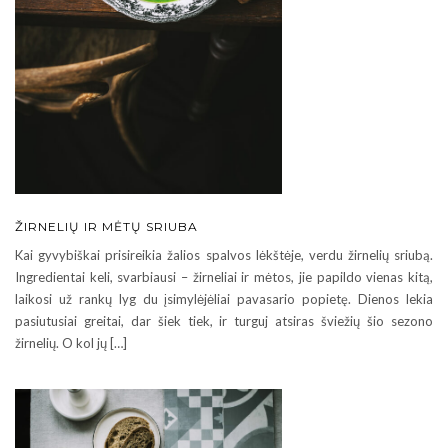
ŽIRNELIŲ IR MĖTŲ SRIUBA
Kai gyvybiškai prisireikia žalios spalvos lėkštėje, verdu žirnelių sriubą.
Ingredientai keli, svarbiausi – žirneliai ir mėtos, jie papildo vienas kitą,
laikosi už rankų lyg du įsimylėjėliai pavasario popietę. Dienos lekia
pasiutusiai greitai, dar šiek tiek, ir turguj atsiras šviežių šio sezono
žirnelių. O kol jų […]