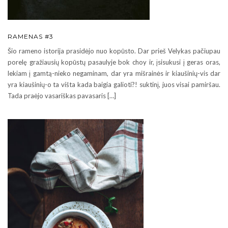
RAMENAS #3
Šio rameno istorija prasidėjo nuo kopūsto. Dar prieš Velykas pačiupau
porelę gražiausių kopūstų pasaulyje bok choy ir, įsisukusi į geras oras,
lekiam į gamtą-nieko negaminam, dar yra mišrainės ir kiaušinių-vis dar
yra kiaušinių-o ta višta kada baigia galioti?! suktinį, juos visai pamiršau.
Tada praėjo vasariškas pavasaris […]