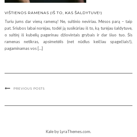
VIŠTIENOS RAMENAS (IŠ TO, KAS ŠALDYTUVE!)
Turiu jums dar vieną rameną! Ne, sultinio neviriau. Mėsos parą – taip
pat. Sriubos labai norėjau, todėl ją susikūriau iš to, ką turėjau šaldytuve,
o sultinį iš kubelių pagerinau džiovintais grybais ir dar šiuo tuo. Šis
ramenas netikras, apsimetėlis (net nūdlus keičiau spagečiais!),
pagaminamas vos […]
PREVIOUS POSTS
Kale
by LyraThemes.com.