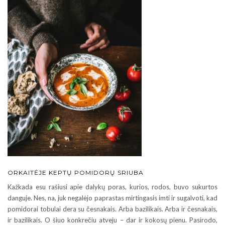
ORKAITĖJE KEPTŲ POMIDORŲ SRIUBA
Kažkada esu rašiusi apie dalykų poras, kurios, rodos, buvo sukurtos
danguje. Nes, na, juk negalėjo paprastas mirtingasis imti ir sugalvoti, kad
pomidorai tobulai dera su česnakais. Arba bazilikais. Arba ir česnakais,
ir bazilikais. O šiuo konkrečiu atveju – dar ir kokosų pienu. Pasirodo,