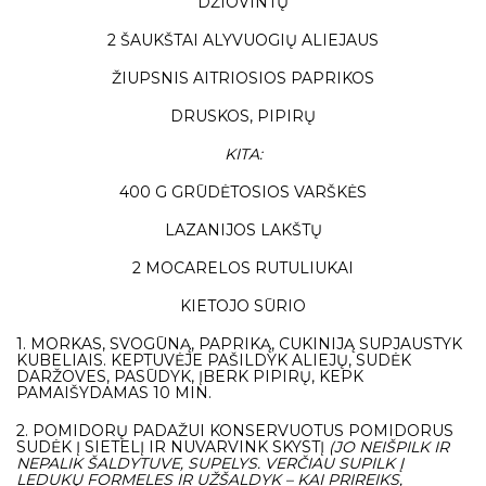
DŽIOVINTŲ
2 ŠAUKŠTAI ALYVUOGIŲ ALIEJAUS
ŽIUPSNIS AITRIOSIOS PAPRIKOS
DRUSKOS, PIPIRŲ
KITA:
400 G GRŪDĖTOSIOS VARŠKĖS
LAZANIJOS LAKŠTŲ
2 MOCARELOS RUTULIUKAI
KIETOJO SŪRIO
1. MORKAS, SVOGŪNĄ, PAPRIKĄ, CUKINIJĄ SUPJAUSTYK
KUBELIAIS. KEPTUVĖJE PAŠILDYK ALIEJŲ, SUDĖK
DARŽOVES, PASŪDYK, ĮBERK PIPIRŲ, KEPK
PAMAIŠYDAMAS 10 MIN.
2. POMIDORŲ PADAŽUI KONSERVUOTUS POMIDORUS
SUDĖK Į SIETELĮ IR NUVARVINK SKYSTĮ
(JO NEIŠPILK IR
NEPALIK ŠALDYTUVE, SUPELYS. VERČIAU SUPILK Į
LEDUKŲ FORMELES IR UŽŠALDYK – KAI PRIREIKS,