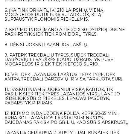
6. ĮKAITINK ORKAITĘ IKI 210 LAIPSNIŲ. VIENĄ
MOCARELOS RUTULIUKĄ SUTARKUOK, KITĄ
SUPJAUSTYK PLONOMIS RIEKELĖMIS.
7. KEPIMO INDO (MANO APIE 20 X 30 DYDŽIO) DUGNE
PASKIRSTYK ŠIEK TIEK POMIDORŲ TYRĖS.
8. DĖK SLUOKSNĮ LAZANIJOS LAKŠTŲ.
9. PATEPK TREČDALIU TYRĖS, SUDĖK TREČDALĮ
DARŽOVIŲ IR VARŠKĖS ĮDARO. UŽBARSTYK PUSE
MOCARELOS IR ŠIEK TIEK KIETOJO SŪRIO.
10. VĖL DĖK LAZANIJOS LAKŠTUS, TEPK TYRE, DĖK
ANTRĄ TREČDALĮ DARŽOVIŲ IR VISĄ TARKUOTĄ SŪRĮ.
11. PASKUTINIAM SLUOKSNIUI VISKĄ KARTOK, TIK
PASILIK ŠIEK TIEK TYRĖS LAZANIJOS VIRŠUI. ANT JO
IŠDĖLIOK SŪRIO RIEKELES, LENGVAI PASŪDYK,
PABARSTYK PIPIRAIS.
12. KEPIMO INDĄ UŽDENK FOLIJA. KEPK 30-35 MIN.,
ARBA KOL LAZANIJOS LAKŠTAI SUMINKŠTĖS.
BAIGDAMAS PAKIŠK PO GRILIU, KAD SŪRIS APSKRUSTŲ.
LAZANIJĄ GERIAUSIA PJAUSTYTI PALIKUS ŠIEK TIEK