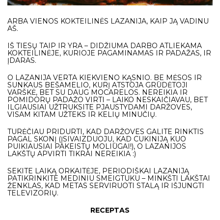
ARBA VIENOS KOKTEILINĖS LAZANIJA, KAIP JĄ VADINU
AŠ.
IŠ TIESŲ TAIP IR YRA – DIDŽIUMA DARBO ATLIEKAMA
KOKTEILINĖJE, KURIOJE PAGAMINAMAS IR PADAŽAS, IR
ĮDARAS.
O LAZANIJA VERTA KIEKVIENO KĄSNIO. BE MĖSOS IR
SUNKAUS BEŠAMELIO, KURĮ ATSTOJA GRŪDĖTOJI
VARŠKĖ, BET SU DAUG MOCARELOS. NEREIKIA IR
POMIDORŲ PADAŽO VIRTI – LAIKO NESKAIČIAVAU, BET
ILGIAUSIAI UŽTRUKSITE PJAUSTYDAMI DARŽOVES,
VISAM KITAM UŽTEKS IR KELIŲ MINUČIŲ.
TURĖČIAU PRIDURTI, KAD DARŽOVES GALITE RINKTIS
PAGAL SKONĮ (ĮSIVAIZDUOJU, KAD CUKINIJĄ KUO
PUIKIAUSIAI PAKEISTŲ MOLIŪGAI!), O LAZANIJOS
LAKŠTŲ APVIRTI TIKRAI NEREIKIA :)
SEKITE LAIKĄ ORKAITĖJE, PERIODIŠKAI LAZANIJĄ
PATIKRINKITE MEDINIU SMEIGTUKU – MINKŠTI LAKŠTAI
ŽENKLAS, KAD METAS SERVIRUOTI STALĄ IR IŠJUNGTI
TELEVIZORIŲ.
RECEPTAS