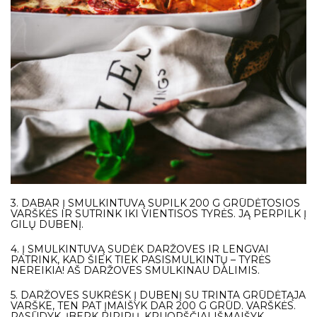
3. DABAR Į SMULKINTUVĄ SUPILK 200 G GRŪDĖTOSIOS
VARŠKĖS IR SUTRINK IKI VIENTISOS TYRĖS. JĄ PERPILK Į
GILŲ DUBENĮ.
4. Į SMULKINTUVĄ SUDĖK DARŽOVES IR LENGVAI
PATRINK, KAD ŠIEK TIEK PASISMULKINTŲ – TYRĖS
NEREIKIA! AŠ DARŽOVES SMULKINAU DALIMIS.
5. DARŽOVES SUKRĖSK Į DUBENĮ SU TRINTA GRŪDĖTĄJA
VARŠKE, TEN PAT ĮMAIŠYK DAR 200 G GRŪD. VARŠKĖS.
PASŪDYK, ĮBERK PIPIRŲ, KRUOPŠČIAI IŠMAIŠYK.