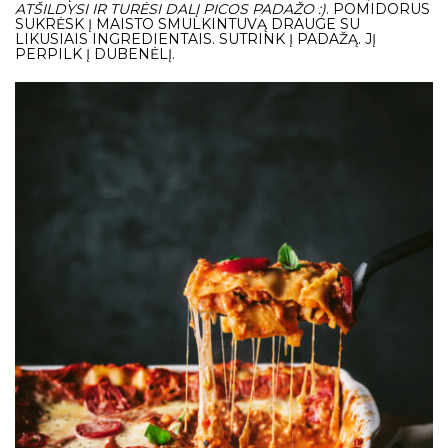
ATŠILDYSI IR TURĖSI DALĮ
PICOS PADAŽO :)
. POMIDORUS
SUKRĖSK Į MAISTO SMULKINTUVĄ DRAUGE SU
LIKUSIAIS INGREDIENTAIS. SUTRINK Į PADAŽĄ. JĮ
PERPILK Į DUBENĖLĮ.