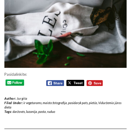
Pasidalinkite:
Author:
Jurgita
Filed Under:
ir vegetarams
,
maisto fotografija
,
pasidaryk pats
,
pietūs
,
Viduržemio jūros
dieta
Tags:
daržovės
,
lazanija
,
pasta
,
ruduo