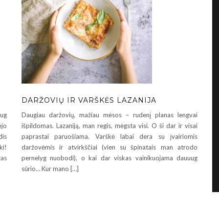
DARŽOVIŲ IR VARŠKĖS LAZANIJA
aug
Daugiau daržovių, mažiau mėsos – rudenį planas lengvai
ėjo
išpildomas. Lazaniją, man regis, mėgsta visi. O ši dar ir visai
dis
paprastai paruošiama. Varškė labai dera su įvairiomis
ki!
daržovėmis ir atvirkščiai (vien su špinatais man atrodo
tas
pernelyg nuobodi), o kai dar viskas vainikuojama dauuug
sūrio… Kur mano […]