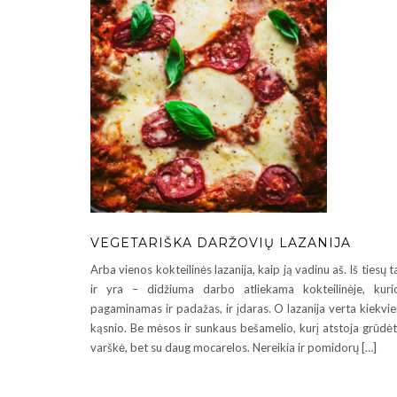
VEGETARIŠKA DARŽOVIŲ LAZANIJA
Arba vienos kokteilinės lazanija, kaip ją vadinu aš. Iš tiesų t
ir yra – didžiuma darbo atliekama kokteilinėje, kuri
pagaminamas ir padažas, ir įdaras. O lazanija verta kiekvi
kąsnio. Be mėsos ir sunkaus bešamelio, kurį atstoja grūdėt
varškė, bet su daug mocarelos. Nereikia ir pomidorų […]