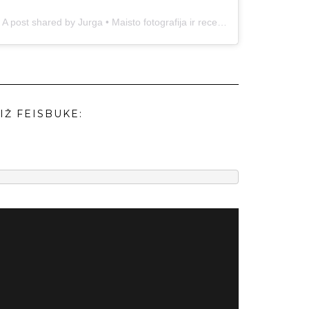
A post shared by Jurga • Maisto fotografija ir receptai (@duonos.ir.zaidimu)
IŽ FEISBUKE: