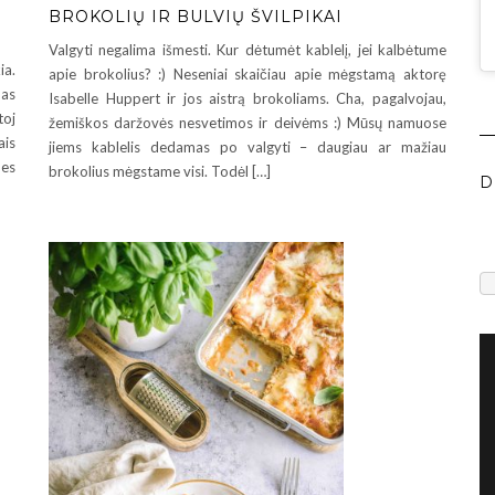
BROKOLIŲ IR BULVIŲ ŠVILPIKAI
Valgyti negalima išmesti. Kur dėtumėt kablelį, jei kalbėtume
ia.
apie brokolius? :) Neseniai skaičiau apie mėgstamą aktorę
mas
Isabelle Huppert ir jos aistrą brokoliams. Cha, pagalvojau,
toj
žemiškos daržovės nesvetimos ir deivėms :) Mūsų namuose
ais
jiems kablelis dedamas po valgyti – daugiau ar mažiau
nes
brokolius mėgstame visi. Todėl […]
D