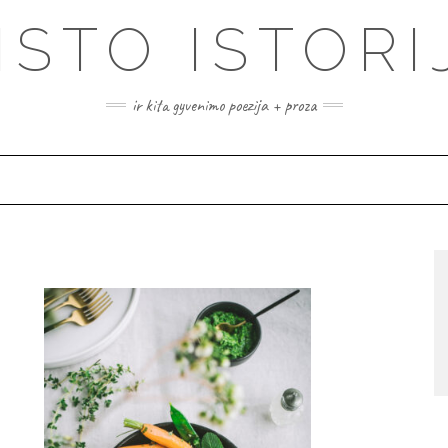
ISTO ISTORI
ir kita gyvenimo poezija + proza