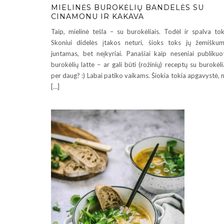
MIELINĖS BUROKĖLIŲ BANDELĖS SU
CINAMONU IR KAKAVA
Taip, mielinė tešla – su burokėliais. Todėl ir spalva tok
Skoniui didelės įtakos neturi, šioks toks jų žemišku
juntamas, bet neįkyriai. Panašiai kaip neseniai publikuo
burokėlių latte – ar gali būti (rožinių) receptų su burokėli
per daug? :) Labai patiko vaikams. Šiokia tokia apgavystė, 
[…]