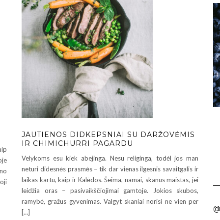
JAUTIENOS DIDKEPSNIAI SU DARŽOVĖMIS
IR CHIMICHURRI PAGARDU
aip
Velykoms esu kiek abejinga. Nesu religinga, todėl jos man
oje
neturi didesnės prasmės – tik dar vienas ilgesnis savaitgalis ir
eno
laikas kartu, kaip ir Kalėdos. Šeima, namai, skanus maistas, jei
oji
leidžia oras – pasivaikščiojimai gamtoje. Jokios skubos,
ramybė, gražus gyvenimas. Valgyt skaniai norisi ne vien per
@
[…]