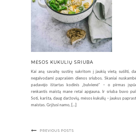
MĖSOS KUKULIŲ SRIUBA
Kai aną savaitę sustirę sukritom į jaukią vietą sušilti, d
negalvodami paprašėm dienos sriubos. Skaniai nuskamb
padavėjo ištartas kodinis „bulvienė” – o pirmas įspū
renkantis maistą mane retai apgauna. Ir sriuba buvo pui
Soti, karšta, daug daržovių, mėsos kukulių – jaukus papras
maistas. Grįžusi namo, […]
PREVIOUS POSTS