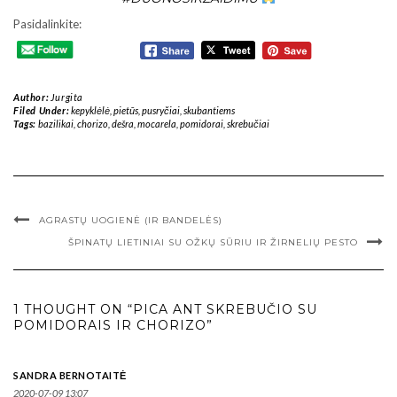
Pasidalinkite:
Author:
Jurgita
Filed Under:
kepyklėlė
,
pietūs
,
pusryčiai
,
skubantiems
Tags:
bazilikai
,
chorizo
,
dešra
,
mocarela
,
pomidorai
,
skrebučiai
AGRASTŲ UOGIENĖ (IR BANDELĖS)
ŠPINATŲ LIETINIAI SU OŽKŲ SŪRIU IR ŽIRNELIŲ PESTO
1 THOUGHT ON “PICA ANT SKREBUČIO SU
POMIDORAIS IR CHORIZO”
SANDRA BERNOTAITĖ
2020-07-09 13:07