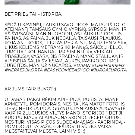
BET PRIEŠ TAI – ISTORIJA.
SĖDŽIU KAVINĖJ, LAUKIU SAVO PICOS. MATAU IŠ TOLO
ATEINANTĮ TAMSAUS GYMIO VYRIŠKĮ. ŠYPSOSI MAN. IR
AŠ ŠYPSAUSI. MAN NUOBODU, AŠ LAUKIU PICOS, JIS
FAINAS, AŠ FAINA, JUK NEGAILA. TAISAUSI PLAUKUS,
KOJA ANT KOJOS, FLIRTAS PER ATSTUMĄ IR TEN VISKĄ.
LIKUS KELIEMS METRAMS IKI MANĘS, SAKO: „HELLO,
JURGITA.” KOL BANDAU PRISIMINTI, KĄ VEIKIAU
PRAĖJUSIĄ VASARĄ, JIS PRAEINA MANO STALIUKĄ IR
ATSISĖDA ŠALIA ŠVIESIAPLAUKĖS, PASIRODO, IRGI
JURGITOS, MAN UŽ NUGAROS.
#DAMN #LIFEHAPPENS
#NEPAEJOKORTA #EASYCOMEEASYGO #JURGAJURGITA
___________________
AR JUMS TAIP BUVO? :)
O DABAR PAKALBĖKIM APIE PICĄ. PURISTAI MANE
APMĖTYTŲ POMIDORAIS, NES TAI, KĄ MATOT FOTO, IŠ
TIESŲ NETIKRA PICA. GRYNŲ GRYNIAUSIA APGAVYSTĖ,
KAIP IR ŽLUGUSIOS VILTYS MANO ISTORIJOJ :) BET JI
KUO PUIKIAUSIAI APGAUNA SKONIO RECEPTORIUS,
NES TURI VISAS PICOS SUDEDAMĄSIAS: • PAGRINDĄ, •
POMIDORŲ PADAŽĄ, • DEŠROS IR SŪRIO. VAIKAI
MĖGSTA! TĖVAI MĖGSTA. LAIMI VISI :)