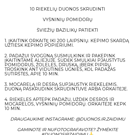
10 RIEKELIŲ DUONOS SKRUDINTI
VYŠNINIŲ POMIDORŲ
ŠVIEŽIŲ BAZILIKŲ PATIEKTI
1. ĮKAITINK ORKAITĘ IKI 200 LAIPSNIŲ. KEPIMO SKARDĄ
UŽTIESK KEPIMO POPIERIUMI.
2. PADAŽUI SVOGŪNĄ SUSMULKINK IR PAKEPINK
ĮKAITINTAME ALIEJUJE. SUDĖK SMULKIAI PJAUSTYTUS
POMIDORUS, ŽOLELES, DRUSKĄ, ĮBERK PIPIRŲ.
TROŠKINK ANT VIDUTINĖS UGNIES, KOL PADAŽAS
SUTIRŠTĖS, APIE 10 MIN.
3. MOCARELĄ IR DEŠRĄ SUPJAUSTYK RIEKELĖMIS.
DUONĄ PASKRUDINK SKRUDINTUVE ARBA ORKAITĖJE.
4. RIEKELES APTEPK PADAŽU, UŽDĖK DEŠROS IR
MOCARELOS, VYŠNINIŲ POMIDORŲ. ORKAITĖJE KEPK
10 MIN.
DRAUGAUKIME INSTAGRAME:
@DUONOS.IR.ZAIDIMU
GAMINOTE IR NUFOTOGRAFAVOTE? ŽYMĖKITE
#DUONOSIRZAIDIMU