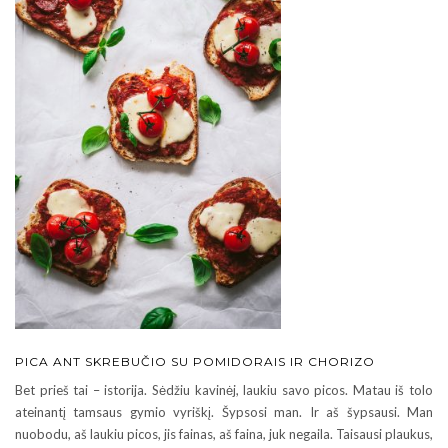
PICA ANT SKREBUČIO SU POMIDORAIS IR CHORIZO
Bet prieš tai – istorija. Sėdžiu kavinėj, laukiu savo picos. Matau iš tolo
ateinantį tamsaus gymio vyriškį. Šypsosi man. Ir aš šypsausi. Man
nuobodu, aš laukiu picos, jis fainas, aš faina, juk negaila. Taisausi plaukus,