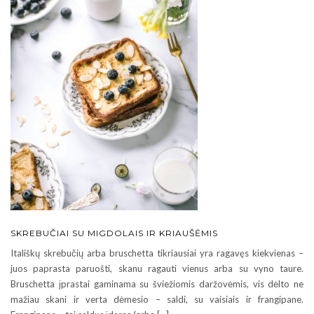
SKREBUČIAI SU MIGDOLAIS IR KRIAUŠĖMIS
Itališkų skrebučių arba bruschetta tikriausiai yra ragavęs kiekvienas –
juos paprasta paruošti, skanu ragauti vienus arba su vyno taure.
Bruschetta įprastai gaminama su šviežiomis daržovėmis, vis dėlto ne
mažiau skani ir verta dėmesio – saldi, su vaisiais ir frangipane.