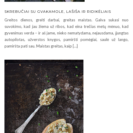
SKREBUČIAI SU GVAKAMOLE, LAŠIŠA IR RIDIKĖLIAIS
Greitos dienos, greiti darbai, greitas maistas. Galva sukasi nuo
suvokimo, kad jau žiema už ribos, kad eina trečias metų mėnuo, kad
gyvenimas verda – ir aš jame, nieko nematydama, nejausdama, įjungtas
autopilotas, užverstos knygos, pamiršti pomėgiai, saulė už lango,
pamiršta pati sau. Maistas greitas, kaip […]