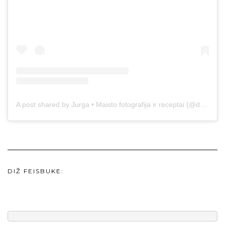
A post shared by Jurga • Maisto fotografija ir receptai (@duonos.ir.zaidimu)
DIŽ FEISBUKE: