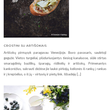
CROSTINI SU ARTIŠOKAIS
Artišokų pirmąsyk paragavau Venecijoje. Buvo pavasaris, saulėtoji
gegužė. Vietos turgeliai, plūduriuojantys tiesiog kanaluose, siūlė stirtas
smaragdinių bazilikų, šparagų, ridikėlių ir artišokų. Primenantys
kankorėžius, sukrauti dėžėse jie laukė pirkėjų, kelionės iš rankų į rankas
ir į krepšelius, o iš jų – virtuvių ir pietų link. Išbadėję […]