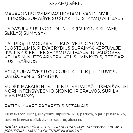
SEZAMŲ SĖKLŲ
MAKARONUS IŠVIRK PASŪDYTAME VANDENYJE,
PERKOŠK, SUMAIŠYK SU ŠLAKELIU SEZAMŲ ALIEJAUS.
PADAŽUI VISUS INGREDIENTUS (IŠSKYRUS SEZAMŲ
SĖKLAS) SUMAIŠYK.
PAPRIKĄ IR MORKĄ SUPJAUSTYK PLONOMIS
JUOSTELĖMIS, PIEVAGRYBIUS SURAIKYK. KEPTUVĖJE
ĮKAITINK ŠIEK TIEK SEZAMŲ ALIEJAUS IR DARŽOVES
KELIAS MINUTES APKEPK, KOL SUMINKŠTĖS, BET DAR
BUS TRAŠKIOS.
ACTĄ SUMAIŠYK SU CUKRUMI, SUPILK Į KEPTUVĘ SU
DARŽOVĖMIS. IŠMAIŠYK.
SUDĖK MAKARONUS. ĮPILK PUSĘ PADAŽO, IŠMAIŠYK. JEI
NORI INTENSYVESNIO SKONIO IR SPALVOS, SUPILK
VISĄ PADAŽĄ.
PATIEK IŠKART PABARSTĘS SEZAMAIS.
Jei makaronų liktų, šildydami supilkite likusį padažą, o jei ir jo nebeliko,
tiesiog lengvai pašlakstykite sezamų aliejumi.
ĮRAŠAS PARUOŠTAS BENDRADARBIAUJANT SU
WWW.FOKSAS.LT
.
ĮSPŪDŽIAI – MANO ASMENINĖ NUOMONĖ.