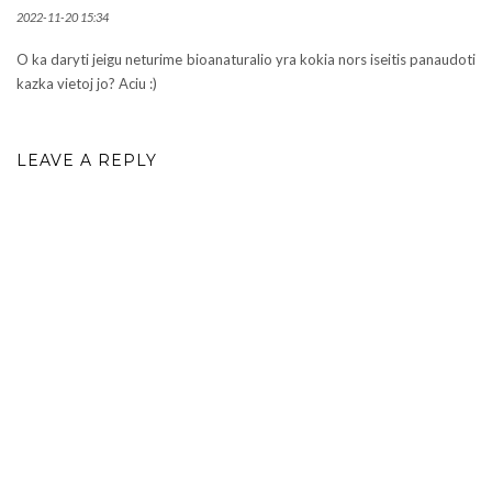
2022-11-20 15:34
O ka daryti jeigu neturime bioanaturalio yra kokia nors iseitis panaudoti
kazka vietoj jo? Aciu :)
LEAVE A REPLY