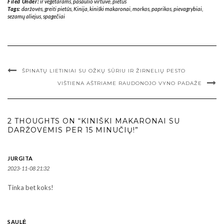
Filed Under:
ir vegetarams
,
pasaulio virtuvė
,
pietūs
Tags:
daržovės
,
greiti pietūs
,
Kinija
,
kiniški makaronai
,
morkos
,
paprikos
,
pievagrybiai
,
sezamų aliejus
,
spagečiai
ŠPINATŲ LIETINIAI SU OŽKŲ SŪRIU IR ŽIRNELIŲ PESTO
VIŠTIENA AŠTRIAME RAUDONOJO VYNO PADAŽE
2 THOUGHTS ON “KINIŠKI MAKARONAI SU
DARŽOVĖMIS PER 15 MINUČIŲ!”
JURGITA
2023-11-08 21:32
Tinka bet koks!
SAULĖ