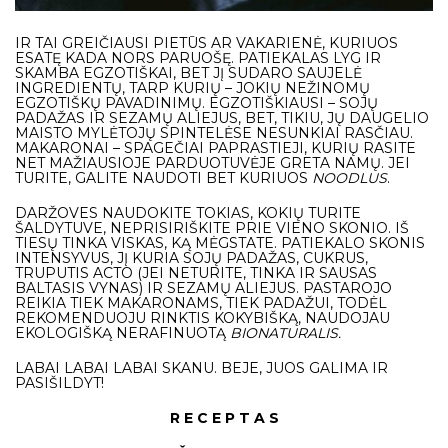
IR TAI GREIČIAUSI PIETŪS AR VAKARIENĖ, KURIUOS
ESATĘ KADA NORS PARUOŠĘ. PATIEKALAS LYG IR
SKAMBA EGZOTIŠKAI, BET JĮ SUDARO SAUJELĖ
INGREDIENTŲ, TARP KURIŲ – JOKIŲ NEŽINOMŲ
EGZOTIŠKŲ PAVADINIMŲ. EGZOTIŠKIAUSI – SOJŲ
PADAŽAS IR SEZAMŲ ALIEJUS, BET, TIKIU, JŲ DAUGELIO
MAISTO MYLĖTOJŲ SPINTELĖSE NESUNKIAI RASČIAU.
MAKARONAI – SPAGEČIAI PAPRASTIEJI, KURIŲ RASITE
NET MAŽIAUSIOJE PARDUOTUVĖJE GRETA NAMŲ. JEI
TURITE, GALITE NAUDOTI BET KURIUOS
NOODLUS
.
DARŽOVES NAUDOKITE TOKIAS, KOKIŲ TURITE
ŠALDYTUVE, NEPRISIRIŠKITE PRIE VIENO SKONIO. IŠ
TIESŲ TINKA VISKAS, KĄ MĖGSTATE. PATIEKALO SKONIS
INTENSYVUS, JĮ KURIA SOJŲ PADAŽAS, CUKRUS,
TRUPUTIS ACTO (JEI NETURITE, TINKA IR SAUSAS
BALTASIS VYNAS) IR SEZAMŲ ALIEJUS. PASTAROJO
REIKIA TIEK MAKARONAMS, TIEK PADAŽUI, TODĖL
REKOMENDUOJU RINKTIS KOKYBIŠKĄ, NAUDOJAU
EKOLOGIŠKĄ NERAFINUOTĄ
BIONATURALIS
.
LABAI LABAI LABAI SKANU. BEJE, JUOS GALIMA IR
PASIŠILDYT!
R E C E P T A S