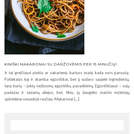
KINIŠKI MAKARONAI SU DARŽOVĖMIS PER 15 MINUČIŲ!
Ir tai greičiausi pietūs ar vakarienė, kuriuos esatę kada nors paruošę.
Patiekalas lyg ir skamba egzotiškai, bet jį sudaro saujelė ingredientų,
tarp kurių – jokių nežinomų egzotiškų pavadinimų. Egzotiškiausi – sojų
padažas ir sezamų aliejus, bet, tikiu, jų daugelio maisto mylėtojų
spintelėse nesunkiai rasčiau. Makaronai […]