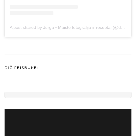
A post shared by Jurga • Maisto fotografija ir receptai (@duonos.ir.zaidimu)
DIŽ FEISBUKE: