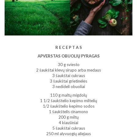
R E C E P T A S
APVERSTAS OBUOLIŲ PYRAGAS
30 g sviesto
2 šaukštai klevų sirupo arba medaus
3 šaukštai cukraus
3 šaukštai grietinėlės
3 nedideli obuoliai
110 g maltų migdolų
1 1/2 šaukštelio kepimo miltelių
1/2 šaukštelio kepimo sodos
1 šaukštelis cinamono
200 g miltų
4 kiaušiniai
5 šaukštai cukraus
250 ml alyvuogių aliejaus