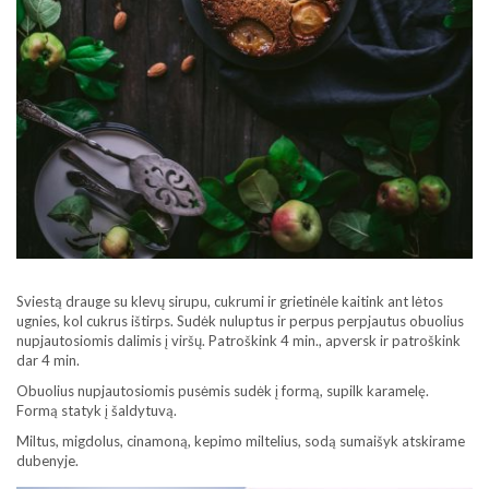
Sviestą drauge su klevų sirupu, cukrumi ir grietinėle kaitink ant lėtos
ugnies, kol cukrus ištirps. Sudėk nuluptus ir perpus perpjautus obuolius
nupjautosiomis dalimis į viršų. Patroškink 4 min., apversk ir patroškink
dar 4 min.
Obuolius nupjautosiomis pusėmis sudėk į formą, supilk karamelę.
Formą statyk į šaldytuvą.
Miltus, migdolus, cinamoną, kepimo miltelius, sodą sumaišyk atskirame
dubenyje.