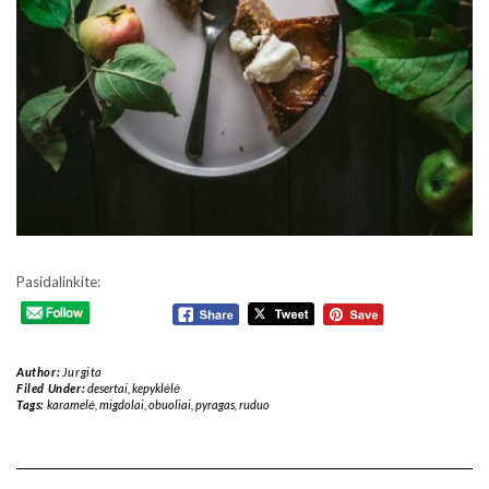
Pasidalinkite:
Author:
Jurgita
Filed Under:
desertai
,
kepyklėlė
Tags:
karamelė
,
migdolai
,
obuoliai
,
pyragas
,
ruduo