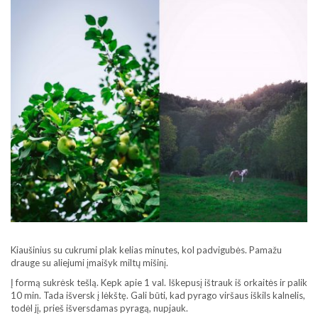
Kiaušinius su cukrumi plak kelias minutes, kol padvigubės. Pamažu
drauge su aliejumi įmaišyk miltų mišinį.
Į formą sukrėsk tešlą. Kepk apie 1 val. Iškepusį ištrauk iš orkaitės ir palik
10 min. Tada išversk į lėkštę. Gali būti, kad pyrago viršaus iškils kalnelis,
todėl jį, prieš išversdamas pyragą, nupjauk.