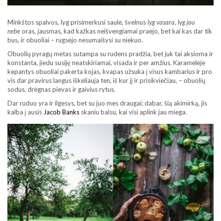
Minkštos spalvos, lyg prisimerkusi saulė, švelnus
lyg vasara, lyg jau
nebe
oras, jausmas, kad kažkas neišvengiamai praėjo, bet kai kas dar tik
bus, ir obuoliai – rugsėjo nesumaišysi su niekuo.
Obuolių pyragų metas sutampa su rudens pradžia, bet juk tai aksioma ir
konstanta, jiedu susiję neatskiriamai, visada ir per amžius. Karamelėje
kepantys obuoliai pakerta kojas, kvapas užsuka į visus kambarius ir pro
vis dar pravirus langus iškeliauja ten, iš kur jį ir prisikviečiau, – obuolių
sodus, drėgnas pievas ir gaivius rytus.
Dar ruduo yra ir ilgesys, bet su juo mes draugai; dabar, šią akimirką, jis
kalba į ausis
Jacob Banks
skaniu balsu, kai visi aplink jau miega.