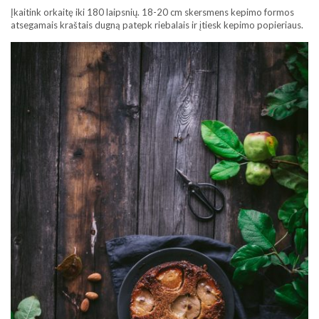
Įkaitink orkaitę iki 180 laipsnių. 18-20 cm skersmens kepimo formos
atsegamais kraštais dugną patepk riebalais ir įtiesk kepimo popieriaus.