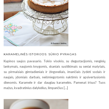
KARAMELINĖS ISTORIJOS: SŪRIO PYRAGAS
Kupinos saujos pavasario. Tokio visokio, su degustacijomis, renginių
lankymais, naujomis knygomis, skaniais susitikimais su seniai matytais,
su pirmaisiais gimtadieniais ir žingsneliais, imančiais žydėti sodais ir
naujais, įdomiais darbais, neišmiegotomis naktimis ir apsivertusiomis
dienomis. Karamele ir dar daugiau karamelės. Pamenat irisus? Tuos
mažus, kvadratinius dalykėlius, limpančius […]