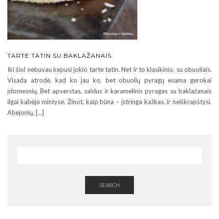
TARTE TATIN SU BAKLAŽANAIS
Iki šiol nebuvau kepusi jokio tarte tatin. Net ir to klasikinio, su obuoliais.
Visada atrodė, kad ko jau ko, bet obuolių pyragų esama gerokai
įdomesnių. Bet apverstas, saldus ir karamelinis pyragas su baklažanais
ilgai kabėjo mintyse. Žinot, kaip būna – įstringa kažkas, ir neiškrapštysi.
Abejonių, […]
SEARCH