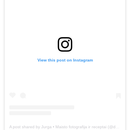
View this post on Instagram
A post shared by Jurga • Maisto fotografija ir receptai (@duonos.ir.zaidimu)