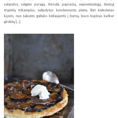
valandos, valgėm pyragą. Atrodė, paprastą, nepretenzingą, tiesiog
trupinių trikampius, sulipdytus kondensuotu pienu. Bet kiekvienas
kąsnis, nuo šakutės galiuko keliaujantis į burną, buvo kupinas kažkur
girdėtų […]