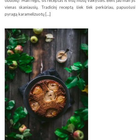
obuolių? Man regis, šis receptas iš visų mūsų vaikystės. Bent jau man jis
vienas skaniausių. Tradicinį receptą šiek tiek perkūriau, papuošusi
pyragą karamelizuotų […]