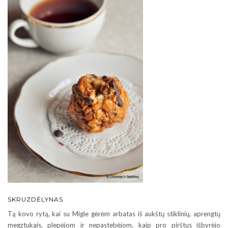
SKRUZDĖLYNAS
Tą kovo rytą, kai su Migle gėrėm arbatas iš aukštų stiklinių, aprengtų
megztukais, plepėjom ir nepastebėjom, kaip pro pirštus išbyrėjo