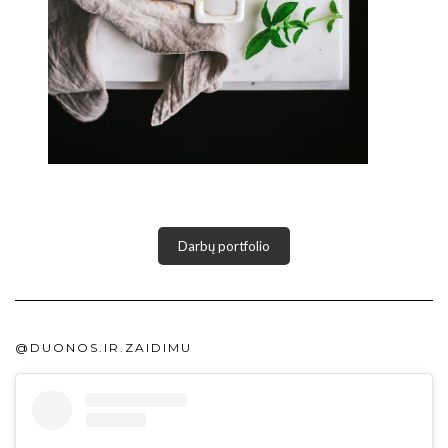
Darbų portfolio
@DUONOS.IR.ZAIDIMU