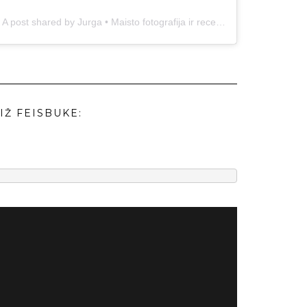
A post shared by Jurga • Maisto fotografija ir receptai (@duonos.ir.zaidimu)
IŽ FEISBUKE: