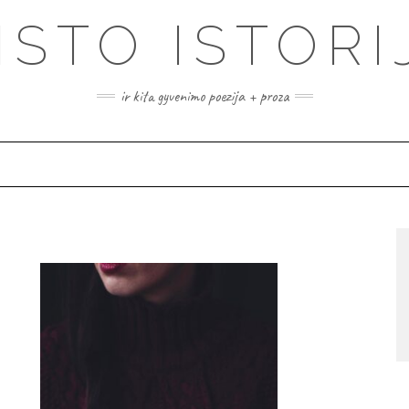
ISTO ISTORI
ir kita gyvenimo poezija + proza