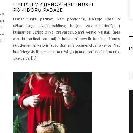
ITALIŠKI VIŠTIENOS MALTINUKAI
POMIDORŲ PADAŽE
uvo
Dabar sunku patikėti, kad pomidorai, Naujojo Pasaulio
sis
užkariautojų laivais pakliuvę Italijon, vos nenuriedėjo į
is.
kulinarijos užribį: buvo pravardžiuojami velnio vaisiais (nes
iuo
atrodė įtartinai raudoni) ir kaltinami beveik tomis pačiomis
lis
nuodėmėmis, kaip ir laužų dūmams pasmerktos raganos. Net
D
kultūringasis Renesansas neužstojo jų nuo įtarios visuomenės,
tikėjusios, […]