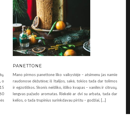
PANETTONE
tų,
Mano pirmos panettone liko vaikystėje – atsimenu jas namie
, o
raudonose dėžutėse; iš Italijos, sakė, tokios tada dar tolimos
 15
ir egzotiškos. Skonis neišliko, išliko kvapas – vanilės ir citrusų,
 60
lengvas pažado aromatas. Riekelė ar dvi su arbata, tada dar
lės
kelios, o tada trupinius surinkdavau pirštu – godžiai, […]