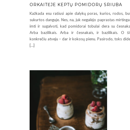
ORKAITĖJE KEPTŲ POMIDORŲ SRIUBA
Kažkada esu rašiusi apie dalykų poras, kurios, rodos, b
sukurtos danguje. Nes, na, juk negalėjo paprastas mirtinga
imti ir sugalvoti, kad pomidorai tobulai dera su česnaka
Arba bazilikais. Arba ir česnakais, ir bazilikais. O š
konkrečiu atveju – dar ir kokosų pienu. Pasirodo, toks dide
[…]