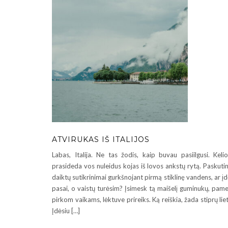
ATVIRUKAS IŠ ITALIJOS
Labas, Italija. Ne tas žodis, kaip buvau pasiilgusi. Keli
prasideda vos nuleidus kojas iš lovos ankstų rytą. Paskutin
daiktų sutikrinimai gurkšnojant pirmą stiklinę vandens, ar įd
pasai, o vaistų turėsim? Įsimesk tą maišelį guminukų, pame
pirkom vaikams, lėktuve prireiks. Ką reiškia, žada stiprų lie
Įdėsiu […]