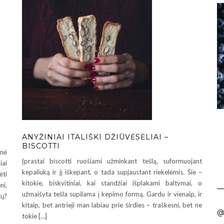
ANYŽINIAI ITALIŠKI DŽIŪVĖSĖLIAI –
BISCOTTI
onė
Įprastai biscotti ruošiami užminkant tešlą, suformuojant
iai
kepaliuką ir jį iškepant, o tada supjaustant riekelėmis. Šie –
ėti
kitokie, biskvitiniai, kai standžiai išplakami baltymai, o
ni,
užmaišyta tešla supilama į kepimo formą. Gardu ir vienaip, ir
tų?
kitaip, bet antrieji man labiau prie širdies – traškesni, bet ne
@
tokie […]