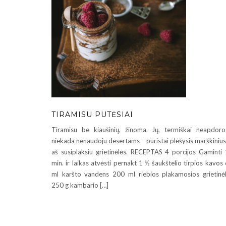
TIRAMISU PUTĖSIAI
Tiramisu be kiaušinių, žinoma. Jų, termiškai neapdoro
niekada nenaudoju desertams – puristai plėšysis marškinius
aš susiplaksiu grietinėlės. RECEPTAS 4 porcijos Gaminti
min. ir laikas atvėsti pernakt 1 ½ šaukštelio tirpios kavos
ml karšto vandens 200 ml riebios plakamosios grietinė
250 g kambario […]