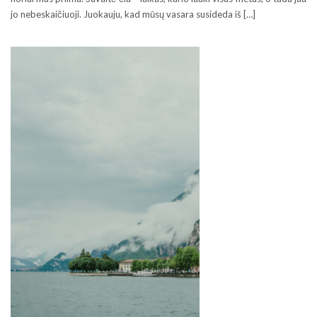
jo nebeskaičiuoji. Juokauju, kad mūsų vasara susideda iš […]