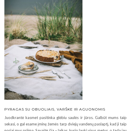
PYRAGAS SU OBUOLIAIS, VARŠKE IR AGUONOMIS
Juodkrantė kasmet pasitinka glėbiu saulės ir jūros. Galbūt mums taip
sekasi, o gal esame įminę žemės tarp dviejų vandenų paslaptį, kad ji taip
noriai mus priima. Savaitė čia – laikas, kurio lauki visus metus, o tada jau