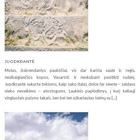
JUODKRANTĖ
Molas, išskrendantys paukščiai, vis dar karšta saulė ir, regis,
nesibaigiančios kopos. Vasaroti. Ir neskubant pasitikti rudenį.
Juodkrantė sukurta tokioms, kaip sako italai, dolce far niente – saldaus
nieko neveikimo – atostogoms. Laukinis paplūdimys, į kurį keliauji
vingiuotais pušyno takais, šen bei ten užkariautas šeimų su […]