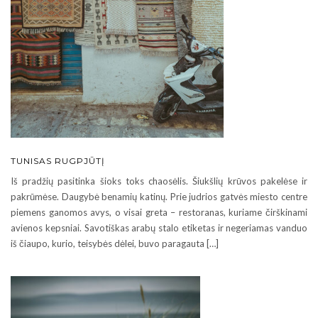
TUNISAS RUGPJŪTĮ
Iš pradžių pasitinka šioks toks chaosėlis. Šiukšlių krūvos pakelėse ir
pakrūmėse. Daugybė benamių katinų. Prie judrios gatvės miesto centre
piemens ganomos avys, o visai greta – restoranas, kuriame čirškinami
avienos kepsniai. Savotiškas arabų stalo etiketas ir negeriamas vanduo
iš čiaupo, kurio, teisybės dėlei, buvo paragauta […]