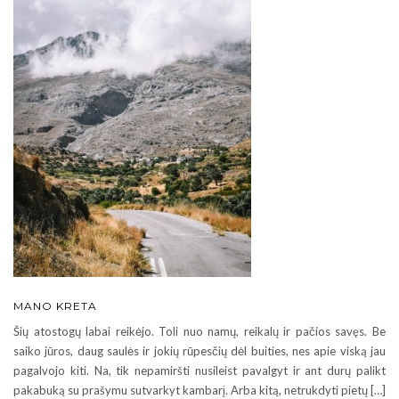
MANO KRETA
Šių atostogų labai reikėjo. Toli nuo namų, reikalų ir pačios savęs. Be
saiko jūros, daug saulės ir jokių rūpesčių dėl buities, nes apie viską jau
pagalvojo kiti. Na, tik nepamiršti nusileist pavalgyt ir ant durų palikt
pakabuką su prašymu sutvarkyt kambarį. Arba kitą, netrukdyti pietų […]