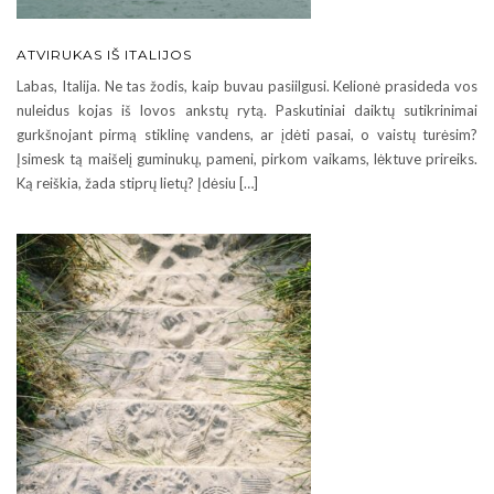
ATVIRUKAS IŠ ITALIJOS
Labas, Italija. Ne tas žodis, kaip buvau pasiilgusi. Kelionė prasideda vos
nuleidus kojas iš lovos ankstų rytą. Paskutiniai daiktų sutikrinimai
gurkšnojant pirmą stiklinę vandens, ar įdėti pasai, o vaistų turėsim?
Įsimesk tą maišelį guminukų, pameni, pirkom vaikams, lėktuve prireiks.
Ką reiškia, žada stiprų lietų? Įdėsiu […]