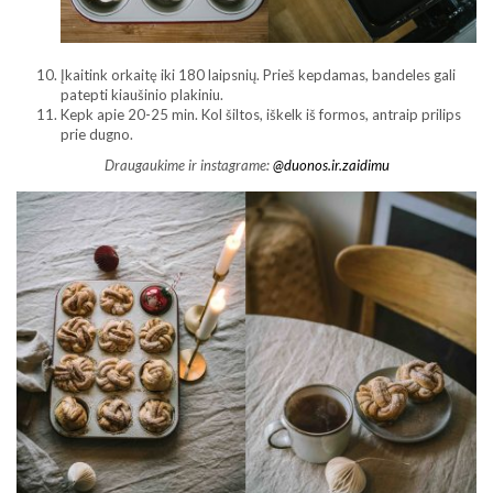
Įkaitink orkaitę iki 180 laipsnių. Prieš kepdamas, bandeles gali
patepti kiaušinio plakiniu.
Kepk apie 20-25 min. Kol šiltos, iškelk iš formos, antraip prilips
prie dugno.
Draugaukime ir instagrame:
@duonos.ir.zaidimu