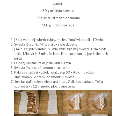
Įdarui:
60 g minkšto sviesto
2 šaukšteliai malto cinamono
100 g rudojo cukraus
Į šiltą vandenį suberk cukrų, mieles, išmaišyk ir palik 10 min.
Sviestą ištirpink. Miltus įsijok į gilų dubenį.
Į miltus supilk vandenį su mielėmis, tirpintą sviestą. Užminkyk
tešlą. Minkyk ją 5 min., jei labai limpa prie rankų, įberk šiek tiek
miltų.
Dubenį uždenk, tešlą palik kilti 40 min.
Sviestą išsuk su cinamonu ir cukrumi.
Pakilusią tešlą iškočiok į maždaug 50 x 40 cm dydžio
stačiakampį. Aptepk cinamoniniu sviestu.
Ilgąsias dalis sulenk vieną ant kitos. Galiukus nupjauk. Tešlą
supjaustyk į 12 vienodo pločio juostelių.