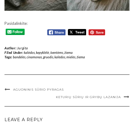
Pasidalinkite:
Author:
Jurgita
Filed Under:
kalėdos
,
kepyklėlė
,
šventėms
,
žiema
Tags:
bandelės
,
cinamonas
,
gruodis
,
kalėdos
,
mielės
,
žiema
AGUONINIS SŪRIO PYRAGAS
KETURIŲ SŪRIŲ IR GRYBŲ LAZANIJA
LEAVE A REPLY