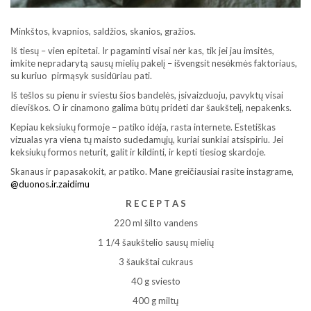
Minkštos, kvapnios, saldžios, skanios, gražios.
Iš tiesų – vien epitetai. Ir pagaminti visai nėr kas, tik jei jau imsitės,
imkite nepradarytą sausų mielių pakelį – išvengsit nesėkmės faktoriaus,
su kuriuo pirmąsyk susidūriau pati.
Iš tešlos su pienu ir sviestu šios bandelės, įsivaizduoju, pavyktų visai
dieviškos. O ir cinamono galima būtų pridėti dar šaukštelį, nepakenks.
Kepiau keksiukų formoje – patiko idėja, rasta internete. Estetiškas
vizualas yra viena tų maisto sudedamųjų, kuriai sunkiai atsispiriu. Jei
keksiukų formos neturit, galit ir kildinti, ir kepti tiesiog skardoje.
Skanaus ir papasakokit, ar patiko. Mane greičiausiai rasite instagrame,
@duonos.ir.zaidimu
R E C E P T A S
220 ml šilto vandens
1 1/4 šaukštelio sausų mielių
3 šaukštai cukraus
40 g sviesto
400 g miltų