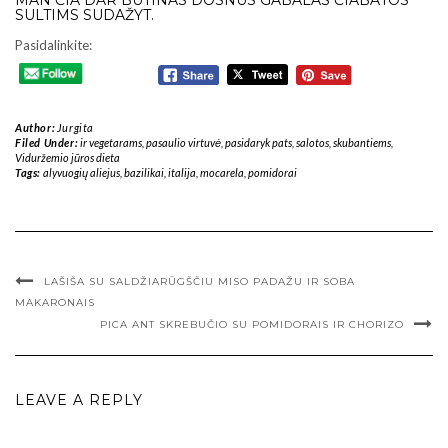
MAN ČIA DAR BŪTINAS DOSNUS GABALAS ČIABATOS
SULTIMS SUDAŽYT.
Pasidalinkite:
Author:
Jurgita
Filed Under:
ir vegetarams
,
pasaulio virtuvė
,
pasidaryk pats
,
salotos
,
skubantiems
,
Viduržemio jūros dieta
Tags:
alyvuogių aliejus
,
bazilikai
,
italija
,
mocarela
,
pomidorai
LAŠIŠA SU SALDŽIARŪGŠČIU MISO PADAŽU IR SOBA
MAKARONAIS
PICA ANT SKREBUČIO SU POMIDORAIS IR CHORIZO
LEAVE A REPLY