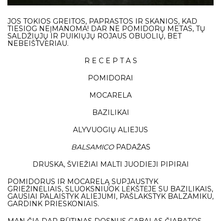
JOS TOKIOS GREITOS, PAPRASTOS IR SKANIOS, KAD
TIESIOG NEĮMANOMA! DAR NE POMIDORŲ METAS, TŲ
SALDŽIŲJŲ IR PUIKIŲJŲ ROJAUS OBUOLIŲ, BET
NEBEIŠTVĖRIAU.
R E C E P T A S
POMIDORAI
MOCARELA
BAZILIKAI
ALYVUOGIŲ ALIEJUS
BALSAMICO
PADAŽAS
DRUSKA, ŠVIEŽIAI MALTI JUODIEJI PIPIRAI
POMIDORUS IR MOCARELĄ SUPJAUSTYK
GRIEŽINĖLIAIS, SLUOKSNIUOK LĖKŠTĖJE SU BAZILIKAIS,
GAUSIAI PALAISTYK ALIEJUMI, PAŠLAKSTYK BALZAMIKU,
GARDINK PRIESKONIAIS.