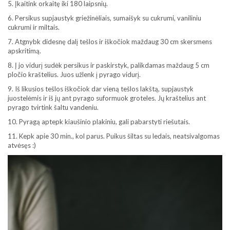
5. Įkaitink orkaitę iki 180 laipsnių.
6. Persikus supjaustyk griežinėliais, sumaišyk su cukrumi, vaniliniu
cukrumi ir miltais.
7. Atgnybk didesnę dalį tešlos ir iškočiok maždaug 30 cm skersmens
apskritimą.
8. Į jo vidurį sudėk persikus ir paskirstyk, palikdamas maždaug 5 cm
pločio kraštelius. Juos užlenk į pyrago vidurį.
9. Iš likusios tešlos iškočiok dar vieną tešlos lakštą, supjaustyk
juostelėmis ir iš jų ant pyrago suformuok groteles. Jų kraštelius ant
pyrago tvirtink šaltu vandeniu.
10. Pyragą aptepk kiaušinio plakiniu, gali pabarstyti riešutais.
11. Kepk apie 30 min., kol parus. Puikus šiltas su ledais, neatsivalgomas
atvėsęs :)