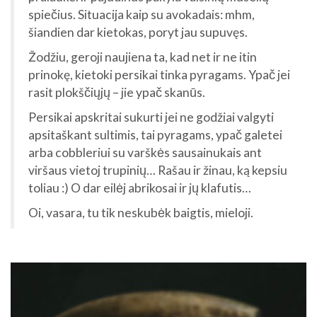
spiečius. Situacija kaip su avokadais: mhm,
šiandien dar kietokas, poryt jau supuvęs.
Žodžiu, geroji naujiena ta, kad net ir ne itin
prinokę, kietoki persikai tinka pyragams. Ypač jei
rasit plokščiųjų – jie ypač skanūs.
Persikai apskritai sukurti jei ne godžiai valgyti
apsitaškant sultimis, tai pyragams, ypač galetei
arba cobbleriui su varškės sausainukais ant
viršaus vietoj trupinių… Rašau ir žinau, ką kepsiu
toliau :) O dar eilėj abrikosai ir jų klafutis…
Oi, vasara, tu tik neskubėk baigtis, mieloji.