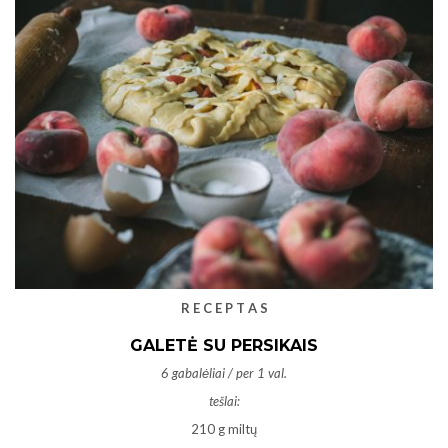
R E C E P T A S
GALETĖ SU PERSIKAIS
6 gabalėliai / per 1 val.
tešlai:
210 g miltų