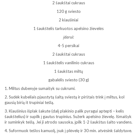
2 šaukštai cukraus
120 g sviesto
2 kiaušiniai
1 šaukštelis tarkuotos apelsino žievelės
įdarui:
4-5 persikai
2 šaukštai cukraus
1 šaukštelis vanilinio cukraus
1 šaukštas miltų
gabalėlis sviesto (30 g)
1. Miltus dubenyje sumaišyk su cukrumi.
2. Sudėk kubeliais pjaustytą šaltą sviestą ir pirštais trink į miltus, kol
gausią birią it trupiniai tešlą.
3. Kiaušinius išplak šakute (dalį plakinio palik pyragui aptepti – kelis
šaukštelius) ir supilk į gautus trupinius. Sužerk apelsino žievelę. Išmaišyk
ir suminkyk tešlą. Jei ji atrodo sausoka, įpilk 1-2 šaukštus šalto vandens.
4. Suformuok tešlos kamuolį, įsuk į plėvelę ir 30 min. atvėsink šaldytuve.