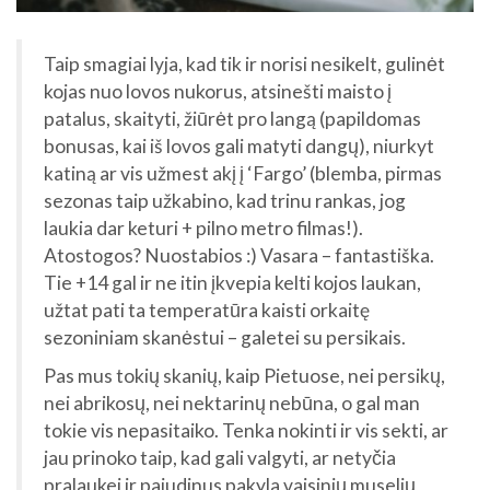
Taip smagiai lyja, kad tik ir norisi nesikelt, gulinėt
kojas nuo lovos nukorus, atsinešti maisto į
patalus, skaityti, žiūrėt pro langą (papildomas
bonusas, kai iš lovos gali matyti dangų), niurkyt
katiną ar vis užmest akį į ‘Fargo’ (blemba, pirmas
sezonas taip užkabino, kad trinu rankas, jog
laukia dar keturi + pilno metro filmas!).
Atostogos? Nuostabios :) Vasara – fantastiška.
Tie +14 gal ir ne itin įkvepia kelti kojos laukan,
užtat pati ta temperatūra kaisti orkaitę
sezoniniam skanėstui – galetei su persikais.
Pas mus tokių skanių, kaip Pietuose, nei persikų,
nei abrikosų, nei nektarinų nebūna, o gal man
tokie vis nepasitaiko. Tenka nokinti ir vis sekti, ar
jau prinoko taip, kad gali valgyti, ar netyčia
pralaukei ir pajudinus pakyla vaisinių muselių