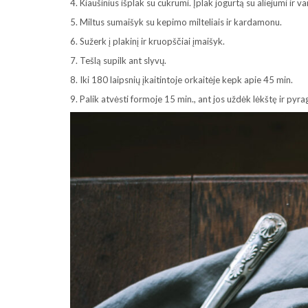
4. Kiaušinius išplak su cukrumi. Įplak jogurtą su aliejumi ir van
5. Miltus sumaišyk su kepimo milteliais ir kardamonu.
6. Sužerk į plakinį ir kruopščiai įmaišyk.
7. Tešlą supilk ant slyvų.
8. Iki 180 laipsnių įkaitintoje orkaitėje kepk apie 45 min.
9. Palik atvėsti formoje 15 min., ant jos uždėk lėkštę ir pyra