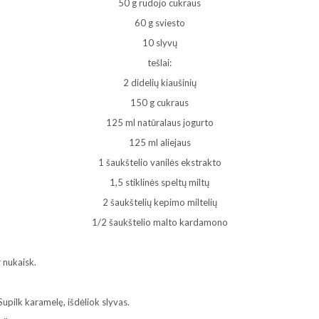
50 g rudojo cukraus
60 g sviesto
10 slyvų
tešlai:
2 didelių kiaušinių
150 g cukraus
125 ml natūralaus jogurto
125 ml aliejaus
1 šaukštelio vanilės ekstrakto
1,5 stiklinės speltų miltų
2 šaukštelių kepimo miltelių
1/2 šaukštelio malto kardamono
r nukaisk.
pilk karamelę, išdėliok slyvas.