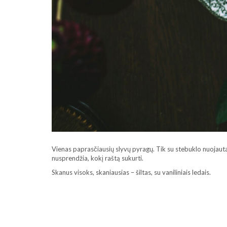
Vienas paprasčiausių slyvų pyragų. Tik su stebuklo nuojauta,
nusprendžia, kokį raštą sukurti.
Skanus visoks, skaniausias – šiltas, su vaniliniais ledais.