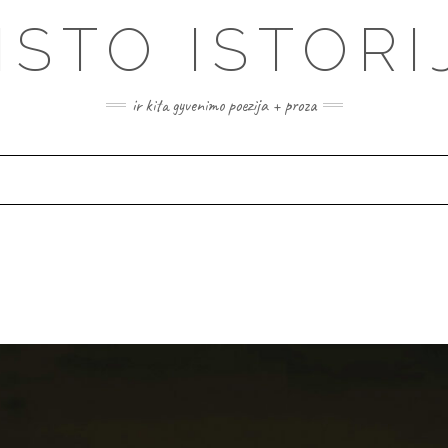
ISTO ISTORI
ir kita gyvenimo poezija + proza