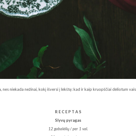
 nes niekada nežinai, kokį išversi į lėkštę: kad ir kaip kruopščiai dėliotum va
R E C E P T A S
Slyvų pyragas
12 gabalėlių / per 1 val.