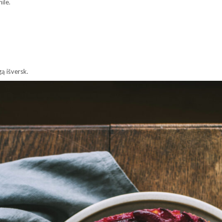
ile.
gą išversk.