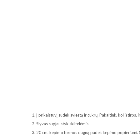
1. Į prikaistuvį sudėk sviestą ir cukrų. Pakaitink, kol ištirps, i
2. Slyvas supjaustyk skiltelėmis.
3. 20 cm. kepimo formos dugną padek kepimo popieriumi. Su