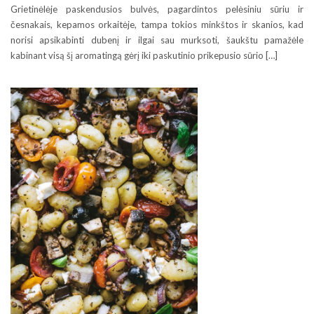
Grietinėlėje paskendusios bulvės, pagardintos pelėsiniu sūriu ir
česnakais, kepamos orkaitėje, tampa tokios minkštos ir skanios, kad
norisi apsikabinti dubenį ir ilgai sau murksoti, šaukštu pamažėle
kabinant visą šį aromatingą gėrį iki paskutinio prikepusio sūrio […]