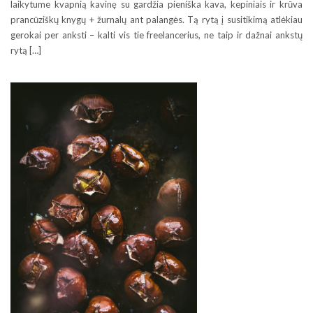
laikytume kvapnią kavinę su gardžia pieniška kava, kepiniais ir krūva
prancūziškų knygų + žurnalų ant palangės. Tą rytą į susitikimą atlėkiau
gerokai per anksti – kalti vis tie freelancerius, ne taip ir dažnai ankstų
rytą […]