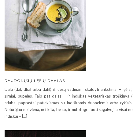
RAUDONŲJŲ LĘŠIŲ DHALAS
Dalu (dal, dhal arba dahl) iš tiesų vadinami skaldyti ankštiniai – lęšiai,
žirniai, pupelės. Taip pat dalas – ir indiškas vegetariškas troškinys /
sriuba, paprastai patiekiamas su indiškomis duonelėmis arba ryžiais.
Neturėjau nei viena, nei kita, be to, ir nufotografuoti sugalvojau visai ne
indiškai – […]