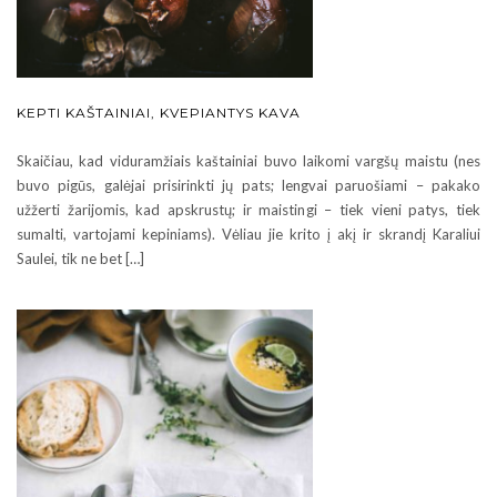
KEPTI KAŠTAINIAI, KVEPIANTYS KAVA
Skaičiau, kad viduramžiais kaštainiai buvo laikomi vargšų maistu (nes
buvo pigūs, galėjai prisirinkti jų pats; lengvai paruošiami – pakako
užžerti žarijomis, kad apskrustų; ir maistingi – tiek vieni patys, tiek
sumalti, vartojami kepiniams). Vėliau jie krito į akį ir skrandį Karaliui
Saulei, tik ne bet […]