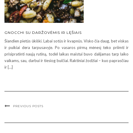
GNOCCHI SU DARŽOVĖMIS IR LĘŠIAIS
Šiandien pietūs ūkiški. Labai sotūs ir kvapnūs. Visko čia daug, bet viskas
ir puikiai dera tarpusavyje. Po vasaros pirmą mėnesį teko priimti ir
prisipratinti naują rutiną, todėl laikas maistui buvo dalijamas tarp laiko
vaikams, sau, darbui ir tiesiog buičiai. Raktiniai žodžiai – kuo paprasčiau
ir […]
PREVIOUS POSTS