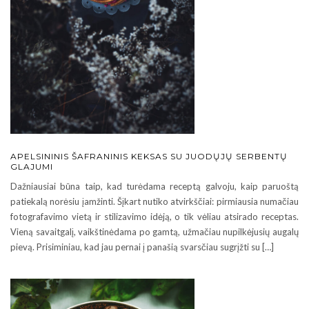
APELSININIS ŠAFRANINIS KEKSAS SU JUODŲJŲ SERBENTŲ
GLAJUMI
Dažniausiai būna taip, kad turėdama receptą galvoju, kaip paruoštą
patiekalą norėsiu įamžinti. Šįkart nutiko atvirkščiai: pirmiausia numačiau
fotografavimo vietą ir stilizavimo idėją, o tik vėliau atsirado receptas.
Vieną savaitgalį, vaikštinėdama po gamtą, užmačiau nupilkėjusių augalų
pievą. Prisiminiau, kad jau pernai į panašią svarsčiau sugrįžti su […]