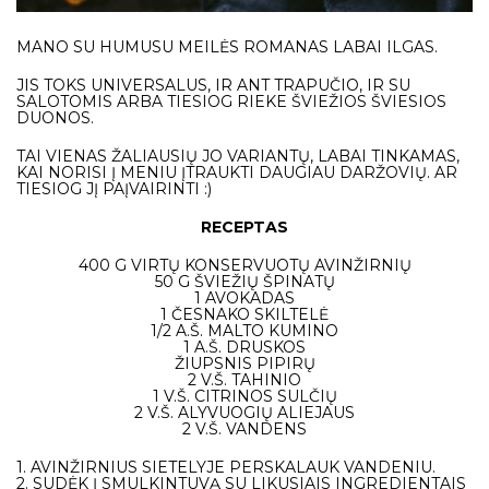
MANO SU HUMUSU MEILĖS ROMANAS LABAI ILGAS.
JIS TOKS UNIVERSALUS, IR ANT TRAPUČIO, IR SU
SALOTOMIS ARBA TIESIOG RIEKE ŠVIEŽIOS ŠVIESIOS
DUONOS.
TAI VIENAS ŽALIAUSIŲ JO VARIANTŲ, LABAI TINKAMAS,
KAI NORISI Į MENIU ĮTRAUKTI DAUGIAU DARŽOVIŲ. AR
TIESIOG JĮ PAĮVAIRINTI :)
RECEPTAS
400 G VIRTŲ KONSERVUOTŲ AVINŽIRNIŲ
50 G ŠVIEŽIŲ ŠPINATŲ
1 AVOKADAS
1 ČESNAKO SKILTELĖ
1/2 A.Š. MALTO KUMINO
1 A.Š. DRUSKOS
ŽIUPSNIS PIPIRŲ
2 V.Š. TAHINIO
1 V.Š. CITRINOS SULČIŲ
2 V.Š. ALYVUOGIŲ ALIEJAUS
2 V.Š. VANDENS
1. AVINŽIRNIUS SIETELYJE PERSKALAUK VANDENIU.
2. SUDĖK Į SMULKINTUVĄ SU LIKUSIAIS INGREDIENTAIS