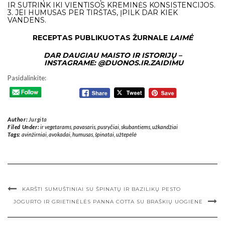
IR SUTRINK IKI VIENTISOS KREMINĖS KONSISTENCIJOS.
3. JEI HUMUSAS PER TIRŠTAS, ĮPILK DAR KIEK
VANDENS.
RECEPTAS PUBLIKUOTAS ŽURNALE
LAIMĖ
DAR DAUGIAU MAISTO IR ISTORIJŲ –
INSTAGRAME:
@DUONOS.IR.ZAIDIMU
Pasidalinkite:
Author:
Jurgita
Filed Under:
ir vegetarams
,
pavasaris
,
pusryčiai
,
skubantiems
,
užkandžiai
Tags:
avinžirniai
,
avokadai
,
humusas
,
špinatai
,
užtepėlė
KARŠTI SUMUŠTINIAI SU ŠPINATŲ IR BAZILIKŲ PESTO
JOGURTO IR GRIETINĖLĖS PANNA COTTA SU BRAŠKIŲ UOGIENE