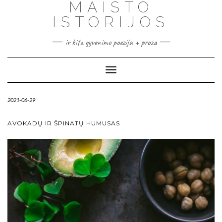
MAISTO
ISTORIJOS
ir kita gyvenimo poezija + proza
Toggle
Navigation
2021-06-29
AVOKADŲ IR ŠPINATŲ HUMUSAS