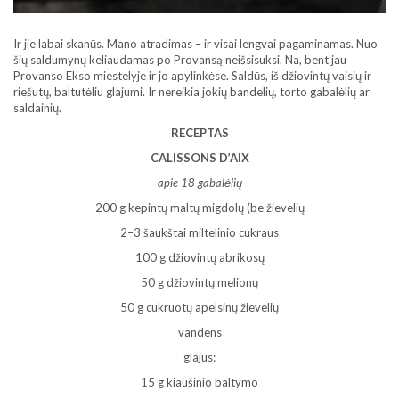
Ir jie labai skanūs. Mano atradimas – ir visai lengvai pagaminamas. Nuo
šių saldumynų keliaudamas po Provansą neišsisuksi. Na, bent jau
Provanso Ekso miestelyje ir jo apylinkėse. Saldūs, iš džiovintų vaisių ir
riešutų, baltutėliu glajumi. Ir nereikia jokių bandelių, torto gabalėlių ar
saldainių.
RECEPTAS
CALISSONS D’AIX
apie 18 gabalėlių
200 g kepintų maltų migdolų (be žievelių
2–3 šaukštai miltelinio cukraus
100 g džiovintų abrikosų
50 g džiovintų melionų
50 g cukruotų apelsinų žievelių
vandens
glajus:
15 g kiaušinio baltymo