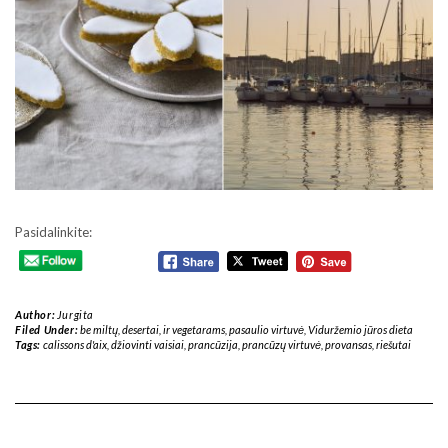
Pasidalinkite:
Author:
Jurgita
Filed Under:
be miltų
,
desertai
,
ir vegetarams
,
pasaulio virtuvė
,
Viduržemio jūros dieta
Tags:
calissons d'aix
,
džiovinti vaisiai
,
prancūzija
,
prancūzų virtuvė
,
provansas
,
riešutai