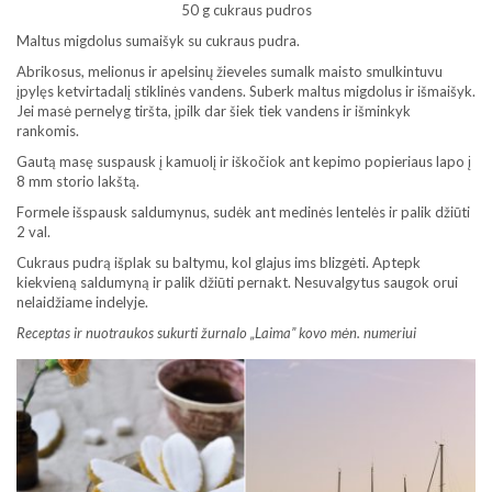
50 g cukraus pudros
Maltus migdolus sumaišyk su cukraus pudra.
Abrikosus, melionus ir apelsinų žieveles sumalk maisto smulkintuvu
įpylęs ketvirtadalį stiklinės vandens. Suberk maltus migdolus ir išmaišyk.
Jei masė pernelyg tiršta, įpilk dar šiek tiek vandens ir išminkyk
rankomis.
Gautą masę suspausk į kamuolį ir iškočiok ant kepimo popieriaus lapo į
8 mm storio lakštą.
Formele išspausk saldumynus, sudėk ant medinės lentelės ir palik džiūti
2 val.
Cukraus pudrą išplak su baltymu, kol glajus ims blizgėti. Aptepk
kiekvieną saldumyną ir palik džiūti pernakt. Nesuvalgytus saugok orui
nelaidžiame indelyje.
Receptas ir nuotraukos sukurti žurnalo „Laima” kovo mėn. numeriui