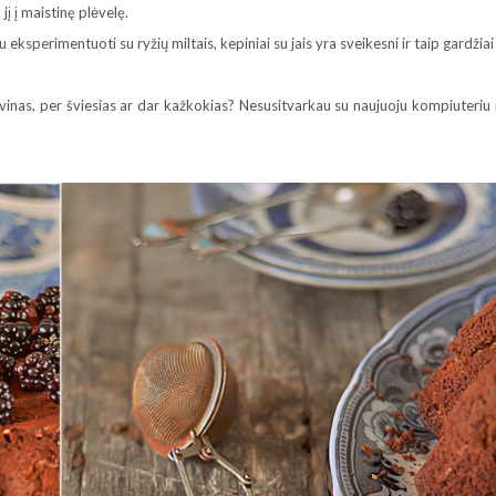
jį į maistinę plėvelę.
eksperimentuoti su ryžių miltais, kepiniai su jais yra sveikesni ir taip gardžiai
inas, per šviesias ar dar kažkokias? Nesusitvarkau su naujuoju kompiuteriu i