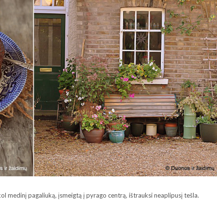
l medinį pagaliuką, įsmeigtą į pyrago centrą, ištrauksi neaplipusį tešla.