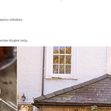
epimo milteliais.
tele išlygink tešlą.