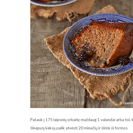
Pašauk į 175 laipsnių orkaitę maždaug 1 valandai arba tol, ko
Iškepusį keksą palik atvėsti 20 minučių ir išimk iš formos.