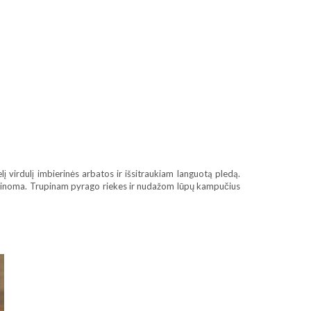
 virdulį imbierinės arbatos ir išsitraukiam languotą pledą.
ę, žinoma. Trupinam pyrago riekes ir nudažom lūpų kampučius