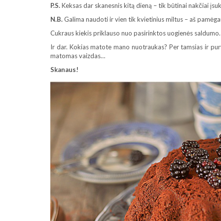
P.S.
Keksas dar skanesnis kitą dieną – tik būtinai nakčiai įsuk 
N.B.
Galima naudoti ir vien tik kvietinius miltus – aš pamėgau 
Cukraus kiekis priklauso nuo pasirinktos uogienės saldumo.
Ir dar. Kokias matote mano nuotraukas? Per tamsias ir purv
matomas vaizdas…
Skanaus!