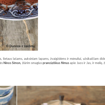
 lietaus lašams, auksiniam lapams, žvaigždėms ir mėnuliui, užsikaičiam didelį
mės
Ninos Simon,
žiūrim smagius
prancūziškus filmus
apie Juos ir Jas, ir meil