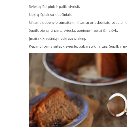
Sviestą ištirpink ir palik atvėsti.
Cukrų išplak su kiaušiniais.
Giliame dubenyje sumaišyk miltus su prieskoniais, soda ar k
Supilk pieną, tirpintą sviestą, uogienę ir gerai išmaišyk.
Įmaišyk kiaušinių ir cukraus plakinį.
Kepimo formą sutepk sviestu, pabarstyk miltais. Supilk ir men