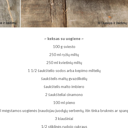
~ keksas su uogiene ~
100 g sviesto
250 ml ryžių miltų
250 ml kvietinių miltų
1 1/2 šaukštelio sodos arba kepimo miltelių
šaukštelis maltų gvazdikėlių
šaukštelis malto imbiero
2 šaukšteliai cinamono
100 ml pieno
 mėgstamos uogienės (naudojau juodųjų serbentų, itin tinka bruknės ar span
3 kiaušiniai
1/2 stiklinės rudojo cukraus