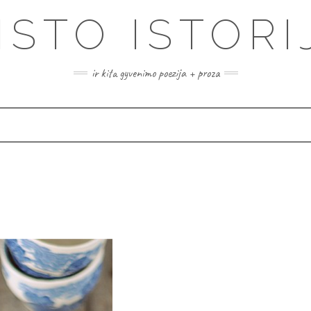
ISTO ISTORI
ir kita gyvenimo poezija + proza