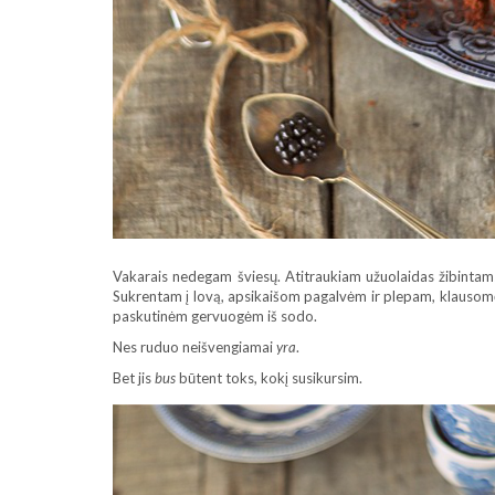
Vakarais nedegam šviesų. Atitraukiam užuolaidas žibintams,
Sukrentam į lovą, apsikaišom pagalvėm ir plepam, klauso
paskutinėm gervuogėm iš sodo.
Nes ruduo neišvengiamai
yra
.
Bet jis
bus
būtent toks, kokį susikursim.