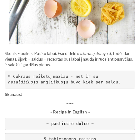
Skonis – puikus. Patiko labai. Esu didelė
makaronų draugė
:), todėl dar
vienas, šįsyk – saldus – receptas bus labai į naudą ir ruošiant pusryčius,
ir saldžiai gardžius pietus.
nesaldžiuoju 
angliškuoju buvo kiek per saldu.
Skanaus!
~~~
~ Recipe in English ~
~ past
iccio dolce ~
5 tablespoons raisins