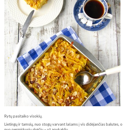
Rytų pasitaiko visokių.
Lietingų ir tamsių, nuo stogų varvant lašams į vis didėjančias balutes, o
nuo permirkusių skėčių – už apykaklių.