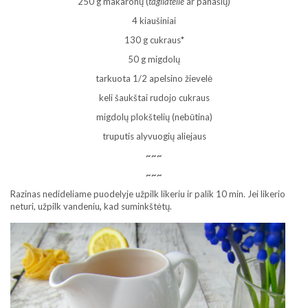
250 g makaronų (
tagliatelle
ar panašių)
4 kiaušiniai
130 g cukraus*
50 g migdolų
tarkuota 1/2 apelsino žievelė
keli šaukštai rudojo cukraus
migdolų plokštelių (nebūtina)
truputis alyvuogių aliejaus
~~~
~~~
Razinas nedideliame puodelyje užpilk likeriu ir palik 10 min. Jei likerio
neturi, užpilk vandeniu
,
kad suminkštėtų.