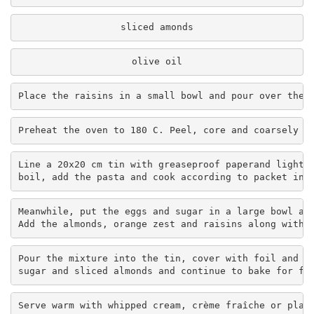
sliced amonds
olive oil
Place the raisins in a small bowl and pour over the 
Preheat the oven to 180 C. Peel, core and coarsely g
Line a 20x20 cm tin with greaseproof paperand lightly
boil, add the pasta and cook according to packet ins
Meanwhile, put the eggs and sugar in a large bowl and
Add the almonds, orange zest and raisins along with 
Pour the mixture into the tin, cover with foil and ba
sugar and sliced almonds and continue to bake for fu
Serve warm with whipped cream, crème fraîche or plai