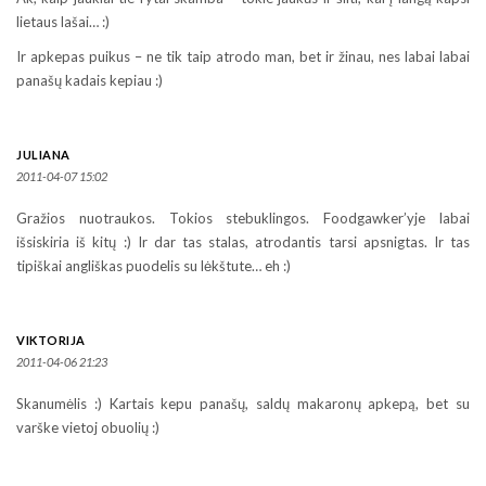
lietaus lašai… :)
Ir apkepas puikus – ne tik taip atrodo man, bet ir žinau, nes labai labai
panašų kadais kepiau :)
JULIANA
2011-04-07 15:02
Gražios nuotraukos. Tokios stebuklingos. Foodgawker’yje labai
išsiskiria iš kitų :) Ir dar tas stalas, atrodantis tarsi apsnigtas. Ir tas
tipiškai angliškas puodelis su lėkštute… eh :)
VIKTORIJA
2011-04-06 21:23
Skanumėlis :) Kartais kepu panašų, saldų makaronų apkepą, bet su
varške vietoj obuolių :)