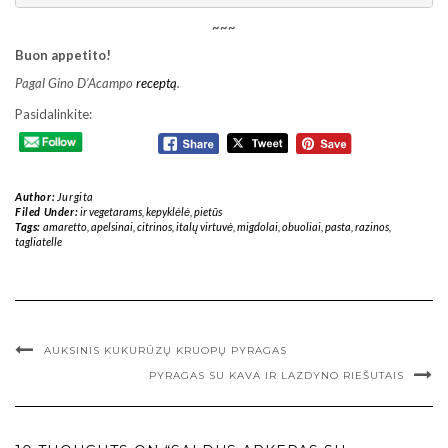
~~~
Buon appetito!
Pagal Gino D’Acampo
receptą
.
Pasidalinkite:
Author:
Jurgita
Filed Under:
ir vegetarams
,
kepyklėlė
,
pietūs
Tags:
amaretto
,
apelsinai
,
citrinos
,
italų virtuvė
,
migdolai
,
obuoliai
,
pasta
,
razinos
,
tagliatelle
AUKSINIS KUKURŪZŲ KRUOPŲ PYRAGAS
PYRAGAS SU KAVA IR LAZDYNO RIEŠUTAIS