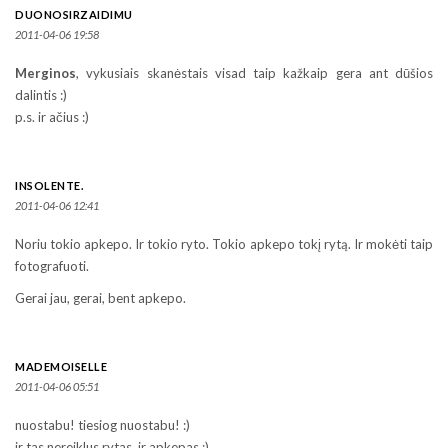
DUONOSIRZAIDIMU
2011-04-06 19:58
Merginos
, vykusiais skanėstais visad taip kažkaip gera ant dūšios
dalintis :)
p.s. ir ačius :)
INSOLENTE.
2011-04-06 12:41
Noriu tokio apkepo. Ir tokio ryto. Tokio apkepo tokį rytą. Ir mokėti taip
fotografuoti.
Gerai jau, gerai, bent apkepo.
MADEMOISELLE
2011-04-06 05:51
nuostabu! tiesiog nuostabu! :)
ir tas nereiklus rytas, ir apkepas :)