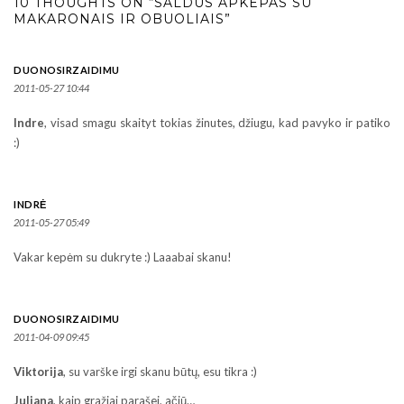
10 THOUGHTS ON “SALDUS APKEPAS SU
MAKARONAIS IR OBUOLIAIS”
DUONOSIRZAIDIMU
2011-05-27 10:44
Indre
, visad smagu skaityt tokias žinutes, džiugu, kad pavyko ir patiko
:)
INDRĖ
2011-05-27 05:49
Vakar kepėm su dukryte :) Laaabai skanu!
DUONOSIRZAIDIMU
2011-04-09 09:45
Viktorija
, su varške irgi skanu būtų, esu tikra :)
Juliana
, kaip gražiai parašei, ačiū…