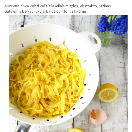
Amaretto
tinka keisti keliais lašeliais migdolų ekstrakto, razinas –
datulėmis be kauliukų arba džiovintomis
figomis.