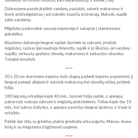
Sumaišyk su citrinos sultimis, kad neparuduotų, ir atidėk į šalį.
Didesniame puode įkaitink vandenį, pasūdyk, suberk makaronus ir
išvirk atsižvelgdamas į ant pakelio esančią instrukciją. Nukošk, nupilk
šaltu vandeniu.
Migdolus paskrudink sausoje keptuvėje ir sukapok į stambesnius
gabalėlius.
Kiaušinius dubenyje lengvai suplak šluotele su cukrumi, įmaišyk
migdolus, razinas (jei naudojai
Amaretto
, supilk ir jo likučius, jei vandenį –
nupilk), tarkuotą apelsino žievelę
,
makaronus ir tarkuotus obuolius.
Tolygiai išmaišyk.
~~~
20 x 20 cm skersmens kepimo indo dugną padenk kepimo popieriumi, jį
lengvai patepk aliejumi ir sukrėsk makaronų bei obuolių mišinį; pridenk
folija.
180 laipsnių orkaitėje kepk 40 min., tuomet foliją nuimk, o apkepą
pabarstyk ruduoju cukrumi ir migdolų plokštelėmis. Toliau kepk dar 10
min., kol cukrus išsilydys, o apkepo paviršius lengvai apskrus, ir trauk iš
orkaitės.
Patiek dar šiltą su grietine, plakta grietinėle arba jogurtu. Manau, skanu
būtų ir su mėgstama (rūgštesne) uogiene.
~~~