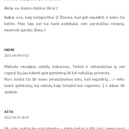
Asta
, va, skanus dalykas tikrai :)
Indre
, ooo, kaip kategoriškai :)) Žinoma, kad gali nepatikti, ir nieko čia
keisto. Man taip pat kai kurie patiekalai, vien perskaičius receptą,
neatrodo gardūs. Būna :)
INDRE
2011-04-09 07:10
Niekada nevalgiau saldžių makaronų. Turbūt ir nebandyčiau jų net
ragauti (ką jau kalbėti apie gaminimą) iki kol nebūčiau priversta.
Nors turbūt čia tik mano įsivaizdavimas toks, kad nepatiktų… :> reiks
laukti aplinkybių, kai nebūtų kaip išsisukti nuo ragavimo :] o dabar tik
spėlioju
ASTA
2011-04-07 18:14
Ak, kaip jaukiai tie rytai skamba – tokie jaukūs ir šilti, kai į langą kapsi