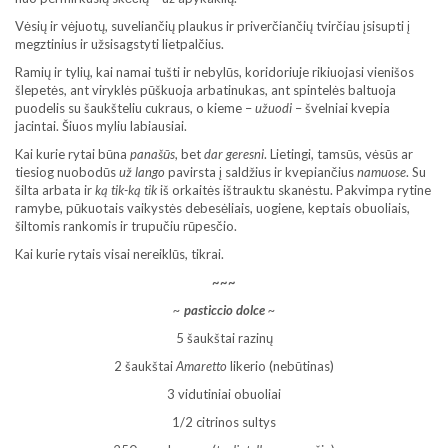
Vėsių ir vėjuotų, suveliančių plaukus ir priverčiančių tvirčiau įsisupti į
megztinius ir užsisagstyti lietpalčius.
Ramių ir tylių, kai namai tušti ir nebylūs, koridoriuje rikiuojasi vienišos
šlepetės, ant viryklės pūškuoja arbatinukas, ant spintelės baltuoja
puodelis su šaukšteliu cukraus, o kieme –
užuodi
– švelniai kvepia
jacintai. Šiuos myliu labiausiai.
Kai kurie rytai būna
panašūs
, bet
dar geresni
. Lietingi, tamsūs, vėsūs ar
tiesiog nuobodūs
už lango
pavirsta į saldžius ir kvepiančius
namuose
. Su
šilta arbata ir
ką tik-ką tik
iš orkaitės ištrauktu skanėstu. Pakvimpa rytine
ramybe, pūkuotais vaikystės debesėliais, uogiene, keptais obuoliais,
šiltomis rankomis ir trupučiu rūpesčio.
Kai kurie rytais visai nereiklūs, tikrai.
~~~
~
pasticcio dolce
~
5 šaukštai razinų
2 šaukštai
Amaretto
likerio (nebūtinas)
3 vidutiniai obuoliai
1/2 citrinos sultys