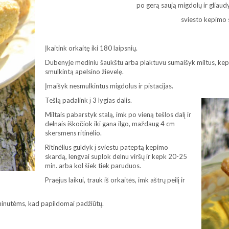
po gerą saują migdolų ir gliaudy
sviesto kepimo s
Įkaitink orkaitę iki 180 laipsnių.
Dubenyje mediniu šaukštu arba plaktuvu sumaišyk miltus, kepimo
smulkintą apelsino žievelę.
Įmaišyk nesmulkintus migdolus ir pistacijas.
Tešlą padalink į 3 lygias dalis.
Miltais pabarstyk stalą, imk po vieną tešlos dalį ir
delnais iškočiok iki gana ilgo, maždaug 4 cm
skersmen
s
ritinėlio.
Ritinėlius guldyk į sviestu pateptą kepimo
skardą, lengvai suplok delnu viršų ir kepk 20-25
min. arba kol šiek tiek paruduos.
Praėjus laikui, trauk iš orkaitės, imk aštrų peilį ir
 minutėms, kad papildomai padžiūtų.