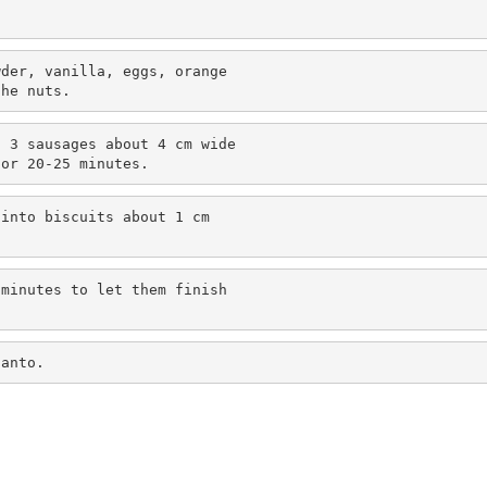
der, vanilla, eggs, orange

the nuts.
 3 sausages about 4 cm wide

for 20-25 minutes.
into biscuits about 1 cm

minutes to let them finish

Santo.