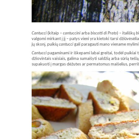
Cantucci
(kitaip –
cantuccini
arba
biscotti di Prato
) – itališkų
b
valgomi mirkant į jį – patys vieni yra kietoki tarsi džiūvėsėlia
jų skonį, puikių
cantucci
gali paragauti mano viename mylimiau
Cantucci
pagaminami ir iškepami labai greitai, todėl puikiai 
džiovintais vaisiais, galima sumaišyti saldžią arba sūrią tešl
supakuoti į margas dėžutes ar permatomus maišelius, perrišti 