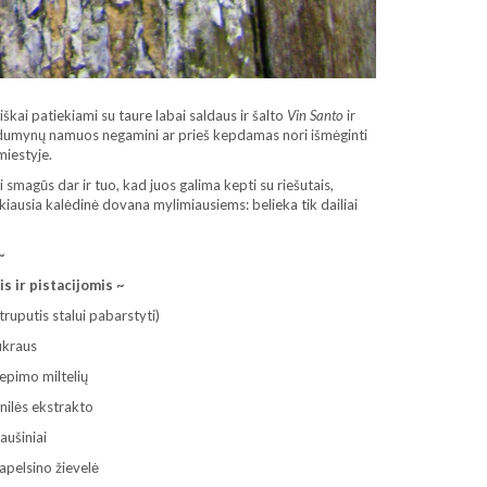
ciškai patiekiami su taure labai saldaus ir šalto
Vin Santo
ir
aldumynų namuos negamini ar prieš kepdamas nori išmėginti
miestyje.
 smagūs dar ir tuo, kad juos galima kepti su riešutais,
ikiausia kalėdinė dovana mylimiausiems: belieka tik dailiai
~
s ir pistacijomis ~
 truputis stalui pabarstyti)
ukraus
epimo miltelių
nilės ekstrakto
iaušiniai
apelsino žievelė