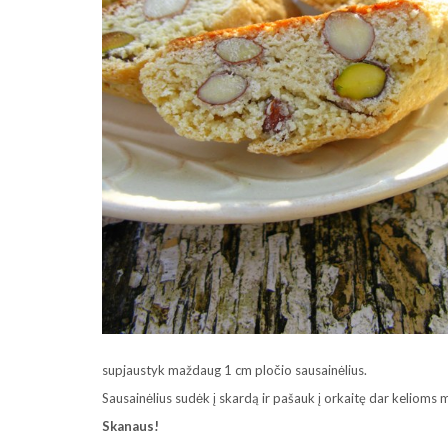
supjaustyk maždaug 1 cm pločio sausainėlius.
Sausainėlius sudėk į skardą ir pašauk į orkaitę dar kelioms
Skanaus!