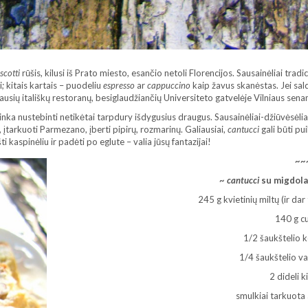
iscotti
rūšis, kilusi iš Prato miesto, esančio netoli Florencijos. Sausainėliai tradi
i
;
kitais kartais – puodeliu
espresso
ar
cappuccino
kaip žavus skanėstas. Jei s
sių itališkų restoranų, besiglaudžiančių Universiteto gatvelėje Vilniaus sena
tinka nustebinti netikėtai tarpdury išdygusius draugus. Sausainėliai-džiūvėsėliai
ą, įtarkuoti Parmezano, įberti pipirų, rozmarinų. Galiausiai,
cantucci
gali būti pu
kaspinėliu ir padėti po eglute – valia jūsų fantazijai!
~~
~
cantucci
su migdolai
245 g kvietinių miltų (ir dar
140 g c
1/2 šaukštelio k
1/4 šaukštelio va
2 dideli k
smulkiai tarkuota 