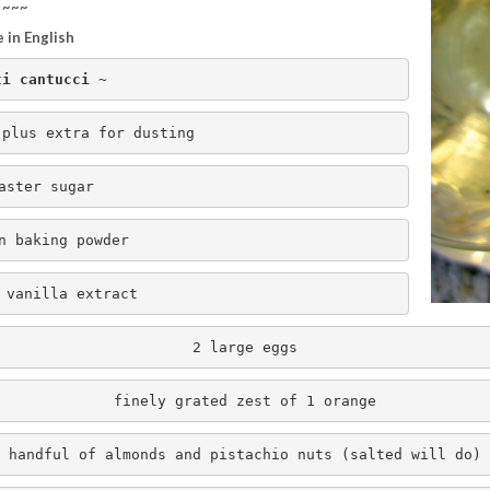
~~~
 in English
ti cantucci ~
 plus extra for dusting
aster sugar
n baking powder
 vanilla extract
2 large eggs
finely grated zest of 1 orange
handful of almonds and pistachio nuts (salted will do)