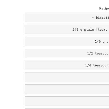
Recipe
~ biscot
245 g plain flour,
140 g c
1/2 teaspoo
1/4 teaspoon