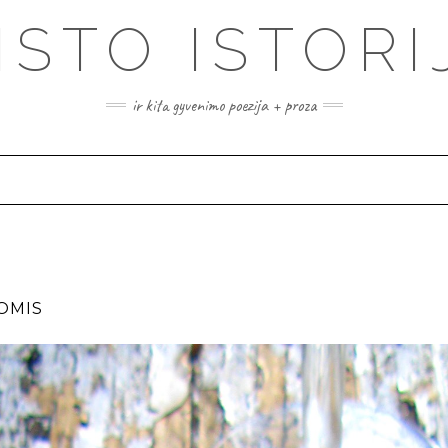
ISTO ISTORI
ir kita gyvenimo poezija + proza
JOMIS