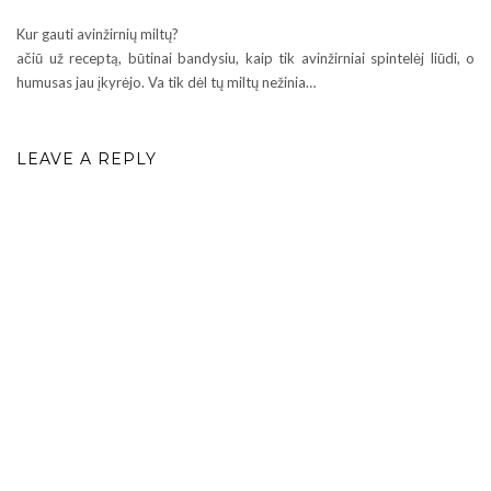
Kur gauti avinžirnių miltų?
ačiū už receptą, būtinai bandysiu, kaip tik avinžirniai spintelėj liūdi, o
humusas jau įkyrėjo. Va tik dėl tų miltų nežinia…
LEAVE A REPLY