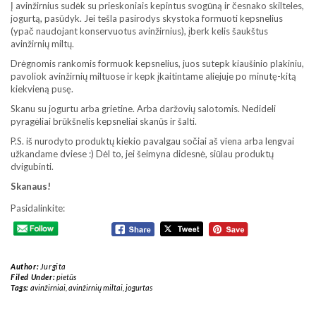
Į avinžirnius sudėk su prieskoniais kepintus svogūną ir česnako skilteles,
jogurtą, pasūdyk. Jei tešla pasirodys skystoka formuoti kepsnelius
(ypač naudojant konservuotus avinžirnius), įberk kelis šaukštus
avinžirnių miltų.
Drėgnomis rankomis formuok kepsnelius, juos sutepk kiaušinio plakiniu,
pavoliok avinžirnių miltuose ir kepk įkaitintame aliejuje po minutę-kitą
kiekvieną pusę.
Skanu su jogurtu arba grietine. Arba daržovių salotomis. Nedideli
pyragėliai brūkšnelis kepsneliai skanūs ir šalti.
P.S. iš nurodyto produktų kiekio pavalgau sočiai aš viena arba lengvai
užkandame dviese :) Dėl to, jei šeimyna didesnė, siūlau produktų
dvigubinti.
Skanaus!
Pasidalinkite:
Author:
Jurgita
Filed Under:
pietūs
Tags:
avinžirniai
,
avinžirnių miltai
,
jogurtas