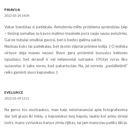
PINAVIJA
2012-05-24 14:04
Vakar bandziau si patiekala. Avinzinrniu miltu problema sprendziau taip
– tiesiog sumaliau su kavos malimo masinele pora sauju sausu avinzirniu.
Gal ne tobulai smulkiai gavosi, bet is bedos galima suktis.
Nezinau koks tai patiekalas, bet skonis stipriai primine indija :) O indiska
virtuve deja manes nezavi. Buvo gera prisiminti buvusios keliones
ispudzius, bet skrandi ir vel nelamoniai sutrauke. UYztat vyras liko
suzavetas ir sake nores, kad pakartociau. Na, jei noresiu „pasidiietinti”
reiks gaminti siuos kepsnelius :)
EVELIUNCE
2012-01-09 13:11
Na geros tos nuotraukos, man kaip neismananciai apie fotografavima
dar toli grazu iki tokiu. o kepsniukus tuoj kepsiu, laukiu kol avinu zirniai
isvirs. mano vyriuokas baisus zirniu rijikas, tai jam manyciau patiks tikrai.