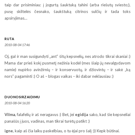
taip dar prisiminiau: į jogurtą šauktuką tahini (arba riešutų sviesto;),
pusę skiltelės česnako, šaukštuką citrinos sulčių ir tada toks
apsiryjimas…
RUTA
2010-08-04 17:46
Oj, gal ir man susigundyti „ant” šitų kepsnelių, nes atrodo tikrai skaniai :)
Mama dar prieš kokį pusmetį nežinia kodėl (mes šiaip jų nevalgydavom
namie) nupirko avinžirnių – ir konservuotų, ir džiovintų – ir sakė „ką
nors” pagaminti :) O aš – blogas vaikas – iki dabar neklausiau :)
DUONOSIRZAIDIMU
2010-08-04 16:20
Vilma
, falafelių ir aš neragavus :) Bet, jei
egidija
sako, kad šie kepsneliai
panašūs į juos, vadinas, man tikrai turėtų patikt :)
igne
, kaip aš čia laiku paskelbiau, o tu ėjai pro šalį :)) Kepk būtinai.