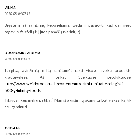
VILMA
2010-08-04 07:11
Bręstu ir aš avinžirnių kepsneliams. Gėda ir pasakyti, kad dar nesu
ragavusi falafelių ir į juos panašių tvarinių. :)
DUONOSIRZAIDIMU
2010-08-03 20:01
Jurgita
, avinžirnių miltų turėtumėt rasti visose sveikų produktų
krautuvėlėse. Aš pirkau Sveikuose produktuose:
http://www.sveikiproduktai.lt/content/nuto-zirniu-miltai-ekologiski-
500-g-infinity-foods
Tikiuosi, kepsneliai patiks :) Man iš avinžirnių skanu turbūt viskas, ką tik
esu gaminusi..
JURGITA
2010-08-03 19:57