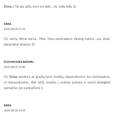
Sima
:) Tai jau ačiū, nors vis tiek… ok, tyliu tyliu :))
SIMA
2010-08-05 21:16
Oi, verta, tikrai verta… Man Tavo nuotraukos tiesiog tokios….na, žinai,
labai labai skanios :D
DUONOSIRZAIDIMU
2010-08-05 16:40
Oi,
Sima
, neverta aš gražių tavo žodžių, nepavykusios tos nuotraukos,
oi nepavykusios.. Bet ačiū, svarbu, į maistą panašu ir norisi išmėginti
pamačius (ar paskaičius) :)
SIMA
2010-08-04 19:24