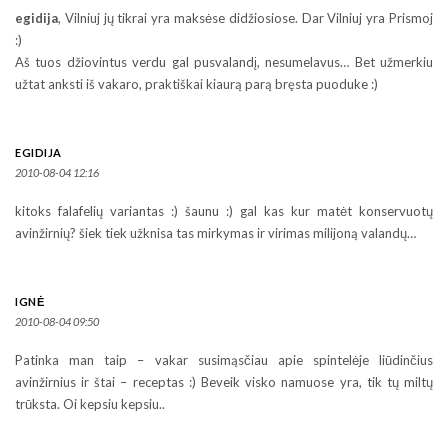
egidija
, Vilniuj jų tikrai yra maksėse didžiosiose. Dar Vilniuj yra Prismoj
:)
Aš tuos džiovintus verdu gal pusvalandį, nesumelavus… Bet užmerkiu
užtat anksti iš vakaro, praktiškai kiaurą parą bręsta puoduke :)
EGIDIJA
2010-08-04 12:16
kitoks falafelių variantas :) šaunu :) gal kas kur matėt konservuotų
avinžirnių? šiek tiek užknisa tas mirkymas ir virimas milijoną valandų…
IGNĖ
2010-08-04 09:50
Patinka man taip – vakar susimąsčiau apie spintelėje liūdinčius
avinžirnius ir štai – receptas :) Beveik visko namuose yra, tik tų miltų
trūksta. Oi kepsiu kepsiu..