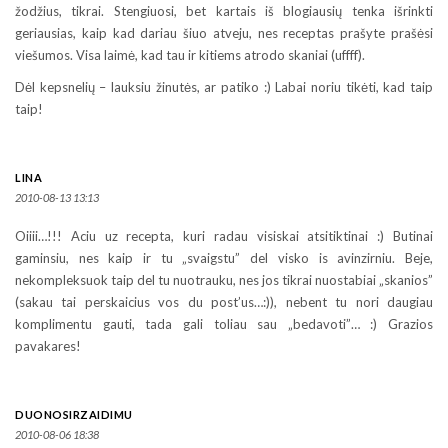
žodžius, tikrai. Stengiuosi, bet kartais iš blogiausių tenka išrinkti
geriausias, kaip kad dariau šiuo atveju, nes receptas prašyte prašėsi
viešumos. Visa laimė, kad tau ir kitiems atrodo skaniai (uffff).
Dėl kepsnelių – lauksiu žinutės, ar patiko :) Labai noriu tikėti, kad taip
taip!
LINA
2010-08-13 13:13
Oiiii…!!! Aciu uz recepta, kuri radau visiskai atsitiktinai :) Butinai
gaminsiu, nes kaip ir tu „svaigstu” del visko is avinzirniu. Beje,
nekompleksuok taip del tu nuotrauku, nes jos tikrai nuostabiai „skanios”
(sakau tai perskaicius vos du post’us…:)), nebent tu nori daugiau
komplimentu gauti, tada gali toliau sau „bedavoti”… :) Grazios
pavakares!
DUONOSIRZAIDIMU
2010-08-06 18:38