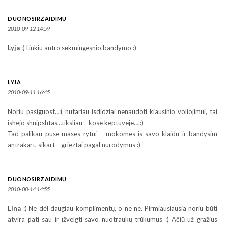
DUONOSIRZAIDIMU
2010-09-12 14:59
Lyja
:) Linkiu antro sėkmingesnio bandymo :)
LYJA
2010-09-11 16:45
Noriu pasiguost…:( nutariau isdidziai nenaudoti kiausinio voliojimui, tai
ishejo shnipshtas…tiksliau – kose keptuveje….:)
Tad palikau puse mases rytui – mokomes is savo klaidu ir bandysim
antrakart, sikart – grieztai pagal nurodymus :)
DUONOSIRZAIDIMU
2010-08-14 14:55
Lina
:) Ne dėl daugiau komplimentų, o ne ne. Pirmiausiausia noriu būti
atvira pati sau ir įžvelgti savo nuotraukų trūkumus :) Ačiū už gražius