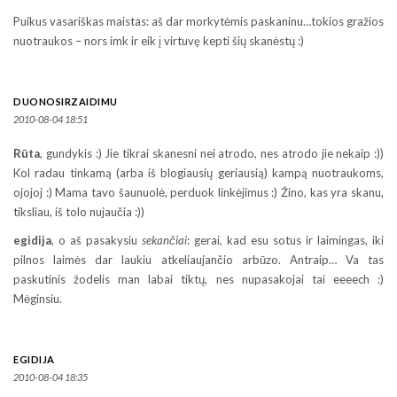
Puikus vasariškas maistas: aš dar morkytėmis paskaninu…tokios gražios
nuotraukos – nors imk ir eik į virtuvę kepti šių skanėstų :)
DUONOSIRZAIDIMU
2010-08-04 18:51
Rūta
, gundykis :) Jie tikrai skanesni nei atrodo, nes atrodo jie nekaip :))
Kol radau tinkamą (arba iš blogiausių geriausią) kampą nuotraukoms,
ojojoj :) Mama tavo šaunuolė, perduok linkėjimus :) Žino, kas yra skanu,
tiksliau, iš tolo nujaučia :))
egidija
, o aš pasakysiu
sekančiai
: gerai, kad esu sotus ir laimingas, iki
pilnos laimės dar laukiu atkeliaujančio arbūzo. Antraip… Va tas
paskutinis žodelis man labai tiktų, nes nupasakojai tai eeeech :)
Mėginsiu.
EGIDIJA
2010-08-04 18:35