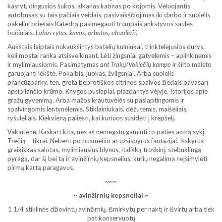
kasryt, dingusios šukos, alkanas katinas po kojomis. Vėluojantis
autobusas su tais pačiais veidais, pasivaikščiojimas iki darbo ir suolelis
pakeliui priešais Katedrą pasimėgauti trumpais ankstyvos saulės
bučiniais.
Labas rytas, kavos, arbatos, obuolio?:)
Aukštais laiptais nukaukšintys batelių kulniukai, trinktelėjusios durys,
keli mostai ranka atsisveikinant. Lėti žingsniai gatvelėmis – aplinkinėmis
ir mylimiausiomis. Pasimatymas
ant Trakų/Vokiečių kampo
ir šilto maisto
garuojanti lėkštė. Pokalbis, juokas, žvilgsniai. Arba suolelis
prancūzparky, ten, greta beprotiškos citrinos spalvos žiedais pavasarį
apsipilančio krūmo. Knygos puslapiai, plazdantys vėjyje. Istorijos apie
gražų gyvenimą. Arba mažos krautuvėlės su paslaptingomis ir
spalvingomis lentynėlėmis. Stiklainiukais, dėžutėmis, maišeliais,
ryšulėliais. Kiekvieną paliesti, kai kuriuos susidėti į krepšelį.
Vakarienė. Kaskart kita, nes aš nemėgstu gaminti to paties antrą sykį.
Trečią – tikrai. Nebent po pusmečio ar užsispyrus fantazijai. Išskyrus
graikiškas salotas, mylimiausius blynus, itališką troškinį, stebuklingą
pyragą, dar šį bei tą ir avinžirnių kepsnelius, kurių negalima neįsimylėti
pirmą kartą paragavus.
~~~
~ avinžirnių kepsneliai ~
1 1/4 stiklinės džiovintų avinžirnių, išmirkytų per naktį ir išvirtų arba tiek
pat konservuotų