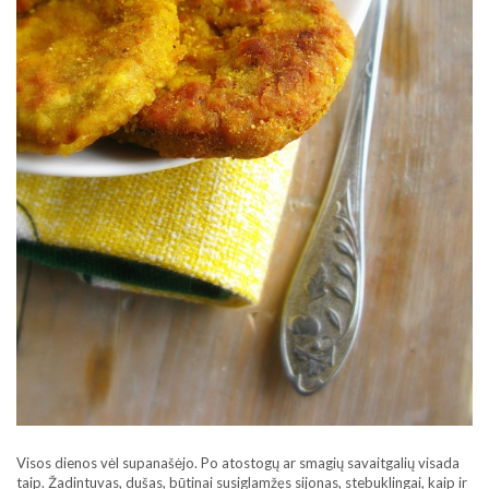
Visos dienos vėl supanašėjo. Po atostogų ar smagių savaitgalių visada
taip. Žadintuvas, dušas, būtinai susiglamžęs sijonas, stebuklingai, kaip ir