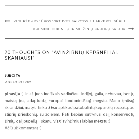
VIDURŽEMIO JŪROS VIRTUVĖS SALOTOS SU APKEPTU SŪRIU
KREMINĖ CUKINIJŲ IR MIEŽINIŲ KRUOPŲ SRIUBA
20 THOUGHTS ON “AVINŽIRNIŲ KEPSNELIAI.
SKANIAUSI”
JURGITA
2012-05-25 19:09
pinavija
:) Ir aš juos indiškais vadinčiau. Indijoj, gaila, nebuvau, bet jų
maistą (na, adaptuotą Europai, londonietišką) mėgstu. Mano (mūsų)
skrandžiui, matyt, tinka :) Esu aptikusi patobulintų kepsnelių receptų, be
stiprių prieskonių, su žolelėm. Pati kepiau sutrynusi dalį konservuotų
žirnių, dalį pupelių – skanu, visgi avinžirnius labiau mėgstu :)
Ačiū už komentarą :)