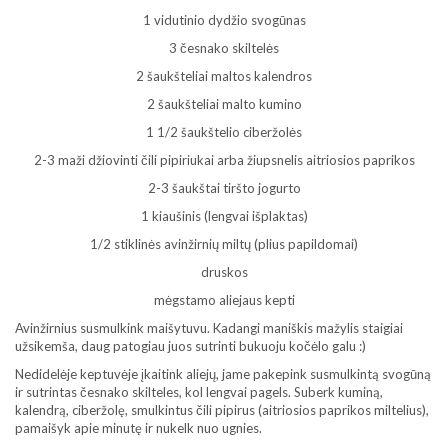
1 vidutinio dydžio svogūnas
3 česnako skiltelės
2 šaukšteliai maltos kalendros
2 šaukšteliai malto kumino
1 1/2 šaukštelio ciberžolės
2-3 maži džiovinti čili pipiriukai arba žiupsnelis aitriosios paprikos
2-3 šaukštai tiršto jogurto
1 kiaušinis (lengvai išplaktas)
1/2 stiklinės avinžirnių miltų (plius papildomai)
druskos
mėgstamo aliejaus kepti
Avinžirnius susmulkink maišytuvu. Kadangi maniškis mažylis staigiai
užsikemša, daug patogiau juos sutrinti bukuoju kočėlo galu :)
Nedidelėje keptuvėje įkaitink aliejų, jame pakepink susmulkintą svogūną
ir sutrintas česnako skilteles, kol lengvai pagels. Suberk kuminą,
kalendrą, ciberžolę, smulkintus čili pipirus (aitriosios paprikos miltelius),
pamaišyk apie minutę ir nukelk nuo ugnies.