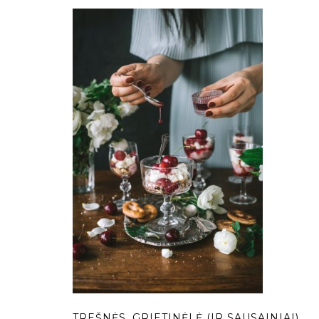
TREŠNĖS, GRIETINĖLĖ (IR SAUSAINIAI)