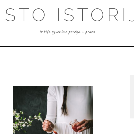
ISTO ISTORI
ir kita gyvenimo poezija + proza