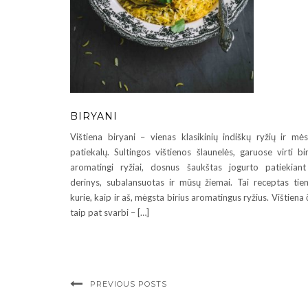
BIRYANI
Vištiena biryani – vienas klasikinių indiškų ryžių ir mė
patiekalų. Sultingos vištienos šlaunelės, garuose virti bi
aromatingi ryžiai, dosnus šaukštas jogurto patiekian
derinys, subalansuotas ir mūsų žiemai. Tai receptas tie
kurie, kaip ir aš, mėgsta birius aromatingus ryžius. Vištiena 
taip pat svarbi – […]
PREVIOUS POSTS