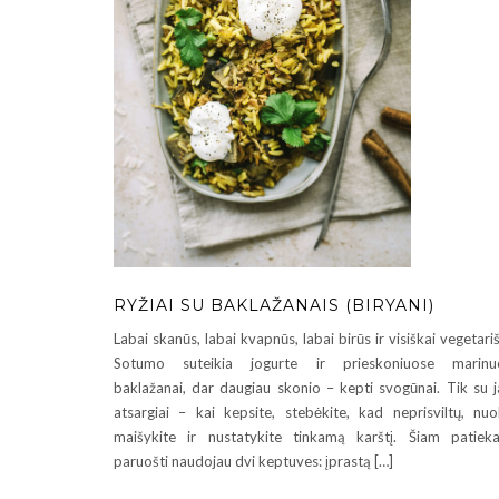
RYŽIAI SU BAKLAŽANAIS (BIRYANI)
Labai skanūs, labai kvapnūs, labai birūs ir visiškai vegetariš
Sotumo suteikia jogurte ir prieskoniuose marinuo
baklažanai, dar daugiau skonio – kepti svogūnai. Tik su j
atsargiai – kai kepsite, stebėkite, kad neprisviltų, nuo
maišykite ir nustatykite tinkamą karštį. Šiam patieka
paruošti naudojau dvi keptuves: įprastą […]