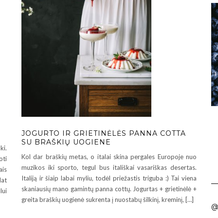
JOGURTO IR GRIETINĖLĖS PANNA COTTA
SU BRAŠKIŲ UOGIENE
ki.
Kol dar braškių metas, o italai skina pergales Europoje nuo
ti
muzikos iki sporto, tegul bus itališkai vasariškas desertas.
ais
Italiją ir šiaip labai myliu, todėl priežastis triguba :) Tai viena
lat
skaniausių mano gamintų panna cottų. Jogurtas + grietinėlė +
lui
greita braškių uogienė sukrenta į nuostabų šilkinį, kreminį, […]
@