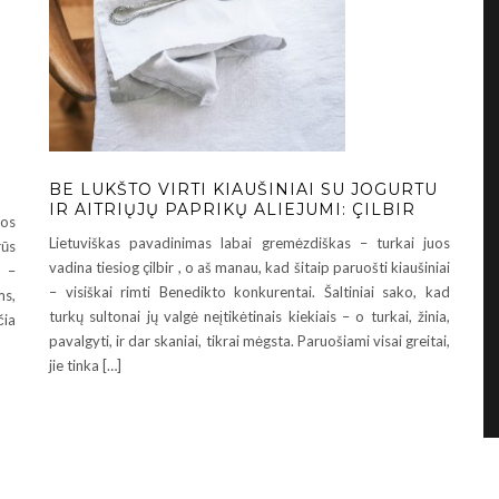
BE LUKŠTO VIRTI KIAUŠINIAI SU JOGURTU
IR AITRIŲJŲ PAPRIKŲ ALIEJUMI: ÇILBIR
sos
Lietuviškas pavadinimas labai gremėzdiškas – turkai juos
rūs
vadina tiesiog çilbir , o aš manau, kad šitaip paruošti kiaušiniai
t –
– visiškai rimti Benedikto konkurentai. Šaltiniai sako, kad
ms,
turkų sultonai jų valgė neįtikėtinais kiekiais – o turkai, žinia,
čia
pavalgyti, ir dar skaniai, tikrai mėgsta. Paruošiami visai greitai,
jie tinka […]