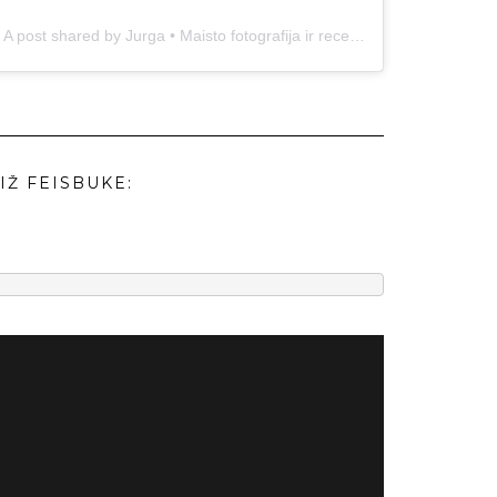
A post shared by Jurga • Maisto fotografija ir receptai (@duonos.ir.zaidimu)
IŽ FEISBUKE: