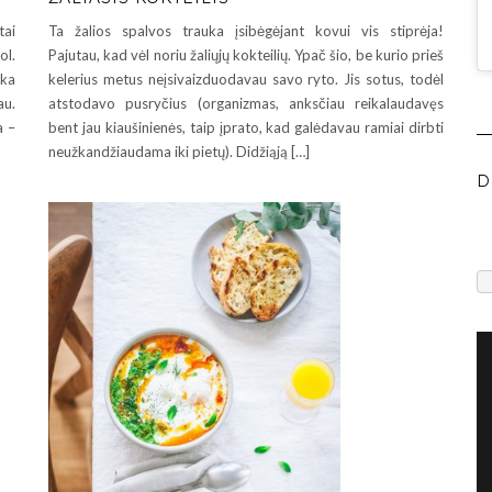
tai
Ta žalios spalvos trauka įsibėgėjant kovui vis stiprėja!
ol.
Pajutau, kad vėl noriu žaliųjų kokteilių. Ypač šio, be kurio prieš
aka
kelerius metus neįsivaizduodavau savo ryto. Jis sotus, todėl
au.
atstodavo pusryčius (organizmas, anksčiau reikalaudavęs
a –
bent jau kiaušinienės, taip įprato, kad galėdavau ramiai dirbti
neužkandžiaudama iki pietų). Didžiąją […]
D