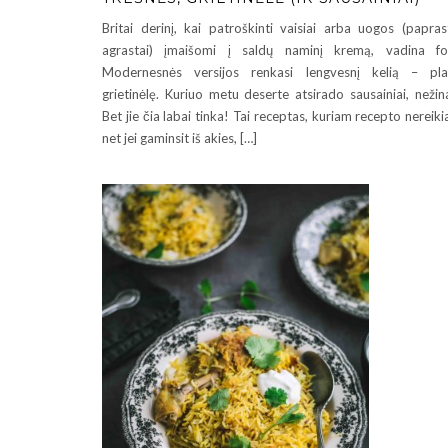
Britai derinį, kai patroškinti vaisiai arba uogos (papras
agrastai) įmaišomi į saldų naminį kremą, vadina fo
Modernesnės versijos renkasi lengvesnį kelią – pl
grietinėlę. Kuriuo metu deserte atsirado sausainiai, nežin
Bet jie čia labai tinka! Tai receptas, kuriam recepto nereiki
net jei gaminsit iš akies, […]