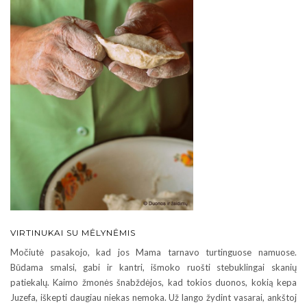
VIRTINUKAI SU MĖLYNĖMIS
Močiutė pasakojo, kad jos Mama tarnavo turtinguose namuose.
Būdama smalsi, gabi ir kantri, išmoko ruošti stebuklingai skanių
patiekalų. Kaimo žmonės šnabždėjos, kad tokios duonos, kokią kepa
Juzefa, iškepti daugiau niekas nemoka. Už lango žydint vasarai, ankštoj