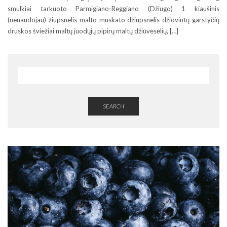
smulkiai tarkuoto Parmigiano-Reggiano (Džiugo) 1 kiaušinis
(nenaudojau) žiupsnelis malto muskato džiupsnelis džiovintų garstyčių
druskos šviežiai maltų juodųjų pipirų maltų džiūvėsėlių, […]
SEARCH