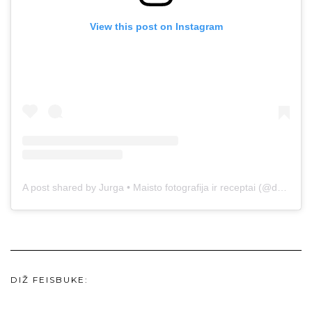
View this post on Instagram
A post shared by Jurga • Maisto fotografija ir receptai (@duonos.ir.zaidimu)
DIŽ FEISBUKE: