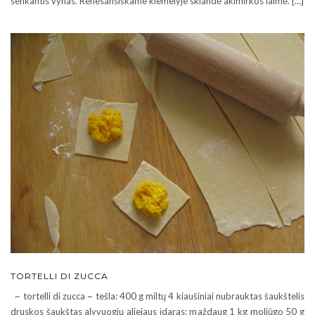
senkantis vynas. Renesansiškame kiemelyje sklandė akimirkos laimė. […]
TORTELLI DI ZUCCA
~ tortelli di zucca ~ tešla: 400 g miltų 4 kiaušiniai nubrauktas šaukštelis
druskos šaukštas alyvuogių aliejaus įdaras: maždaug 1 kg moliūgo 50 g