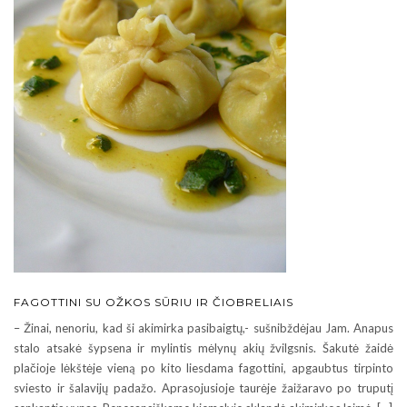
FAGOTTINI SU OŽKOS SŪRIU IR ČIOBRELIAIS
– Žinai, nenoriu, kad ši akimirka pasibaigtų,- sušnibždėjau Jam. Anapus
stalo atsakė šypsena ir mylintis mėlynų akių žvilgsnis. Šakutė žaidė
plačioje lėkštėje vieną po kito liesdama fagottini, apgaubtus tirpinto
sviesto ir šalavijų padažo. Aprasojusioje taurėje žaižaravo po truputį