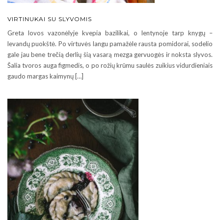
VIRTINUKAI SU SLYVOMIS
Greta lovos vazonėlyje kvepia bazilikai, o lentynoje tarp knygų –
levandų puokštė. Po virtuvės langu pamažėle rausta pomidorai, sodelio
gale jau bene trečią derlių šią vasarą mezga gervuogės ir noksta slyvos.
Šalia tvoros auga figmedis, o po rožių krūmu saulės zuikius vidurdieniais
gaudo margas kaimynų […]