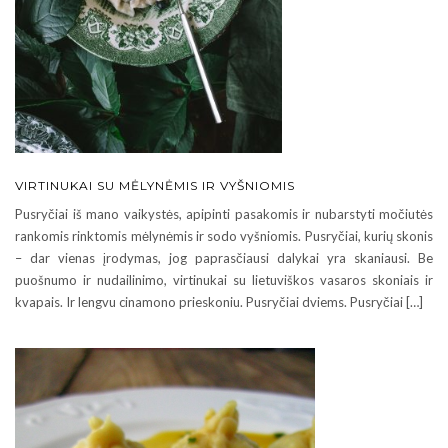
VIRTINUKAI SU MĖLYNĖMIS IR VYŠNIOMIS
Pusryčiai iš mano vaikystės, apipinti pasakomis ir nubarstyti močiutės
rankomis rinktomis mėlynėmis ir sodo vyšniomis. Pusryčiai, kurių skonis
– dar vienas įrodymas, jog paprasčiausi dalykai yra skaniausi. Be
puošnumo ir nudailinimo, virtinukai su lietuviškos vasaros skoniais ir
kvapais. Ir lengvu cinamono prieskoniu. Pusryčiai dviems. Pusryčiai […]