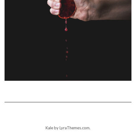
Kale
by LyraThemes.com.