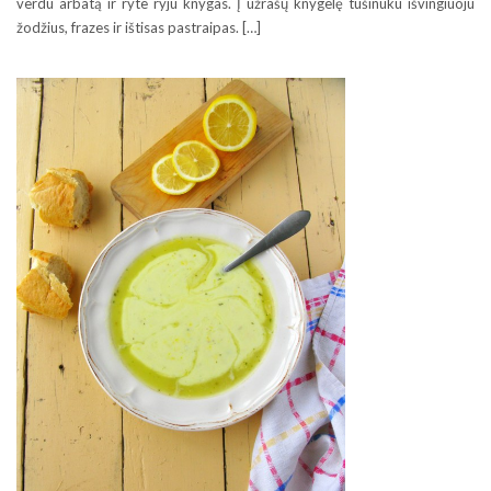
verdu arbatą ir ryte ryju knygas. Į užrašų knygelę tušinuku išvingiuoju
žodžius, frazes ir ištisas pastraipas. […]