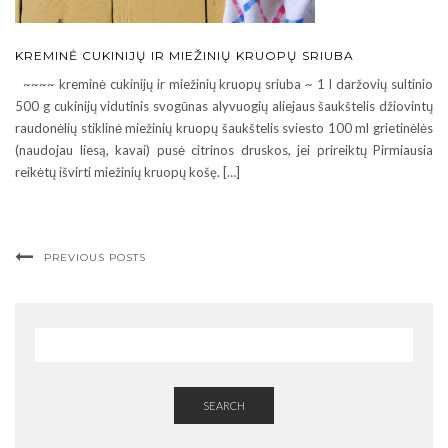
KREMINĖ CUKINIJŲ IR MIEŽINIŲ KRUOPŲ SRIUBA
~~~~ kreminė cukinijų ir miežinių kruopų sriuba ~ 1 l daržovių sultinio
500 g cukinijų vidutinis svogūnas alyvuogių aliejaus šaukštelis džiovintų
raudonėlių stiklinė miežinių kruopų šaukštelis sviesto 100 ml grietinėlės
(naudojau liesą, kavai) pusė citrinos druskos, jei prireiktų Pirmiausia
reikėtų išvirti miežinių kruopų košę. […]
PREVIOUS POSTS
SEARCH