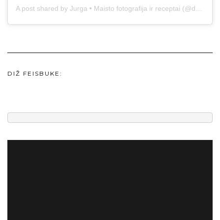
A post shared by Jurga • Maisto fotografija ir receptai (@duonos.ir.zaidimu)
DIŽ FEISBUKE: