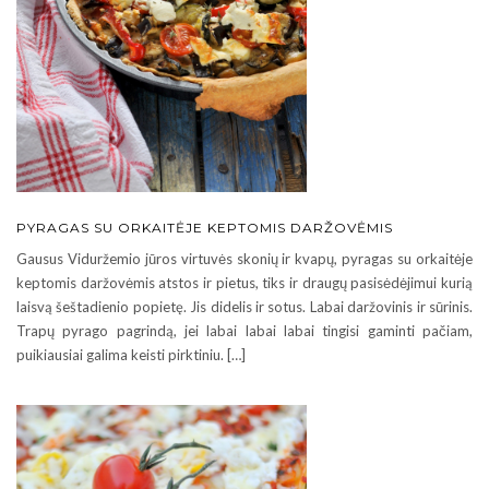
PYRAGAS SU ORKAITĖJE KEPTOMIS DARŽOVĖMIS
Gausus Viduržemio jūros virtuvės skonių ir kvapų, pyragas su orkaitėje
keptomis daržovėmis atstos ir pietus, tiks ir draugų pasisėdėjimui kurią
laisvą šeštadienio popietę. Jis didelis ir sotus. Labai daržovinis ir sūrinis.
Trapų pyrago pagrindą, jei labai labai labai tingisi gaminti pačiam,
puikiausiai galima keisti pirktiniu. […]