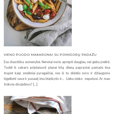
VIENO PUODO MAKARONAI SU POMIDORŲ PADAŽU
Esu chaotiška asmenybė. Neretai noriu aprėpti daugiau, nei gebu įveikti.
Todėl iš vakaro priplanuoti planai kitą dieną paprastai pamažu ima
trupėt kaip smėliniai pyragaičiai, nes iš to didelio noro ir džiaugsmo
išgelbėti save ir pasaulį imu blaškytis ir… Lieku nieko nepešusi. Ar man
trūksta disciplinos? […]