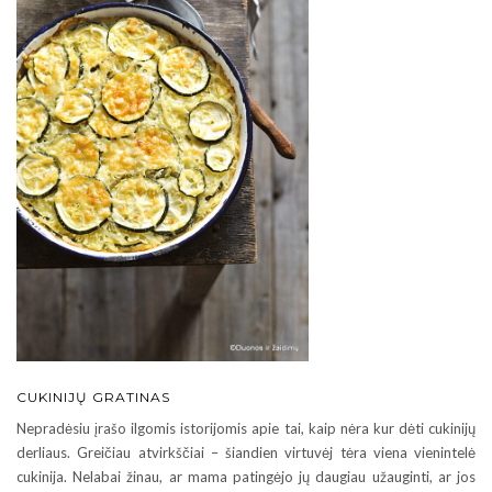
CUKINIJŲ GRATINAS
Nepradėsiu įrašo ilgomis istorijomis apie tai, kaip nėra kur dėti cukinijų
derliaus. Greičiau atvirkščiai – šiandien virtuvėj tėra viena vienintelė
cukinija. Nelabai žinau, ar mama patingėjo jų daugiau užauginti, ar jos