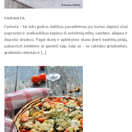
FARINATA
Farinata – tai toks gudrus itališkas pavadinimas, po kuriuo slepiasi visai
paprastas ir sveikuoliškas kepinys iš avinžirnių miltų, vandens, aliejaus ir
žiupsnio druskos. Pagal skonį ir aplinkybes skanu įberti kedrinių pinijų,
pabarstyti žolelėmis ar gaminti taip, kaip aš – su cukinijos griežinėliais,
graikiniais riešutais ir […]