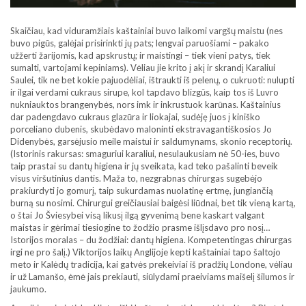
Skaičiau, kad viduramžiais kaštainiai buvo laikomi vargšų maistu (nes
buvo pigūs, galėjai prisirinkti jų pats; lengvai paruošiami – pakako
užžerti žarijomis, kad apskrustų; ir maistingi – tiek vieni patys, tiek
sumalti, vartojami kepiniams). Vėliau jie krito į akį ir skrandį Karaliui
Saulei, tik ne bet kokie pajuodėliai, ištraukti iš pelenų, o cukruoti: nulupti
ir ilgai verdami cukraus sirupe, kol tapdavo blizgūs, kaip tos iš Luvro
nukniauktos brangenybės, nors imk ir inkrustuok karūnas. Kaštainius
dar padengdavo cukraus glazūra ir liokajai, sudėję juos į kiniško
porceliano dubenis, skubėdavo maloninti ekstravagantiškosios Jo
Didenybės, garsėjusio meile maistui ir saldumynams, skonio receptorių.
(Istorinis rakursas: smaguriui karaliui, nesulaukusiam nė 50-ies, buvo
taip prastai su dantų higiena ir jų sveikata, kad teko pašalinti beveik
visus viršutinius dantis. Maža to, nezgrabnas chirurgas sugebėjo
prakiurdyti jo gomurį, taip sukurdamas nuolatinę ertmę, jungiančią
burną su nosimi. Chirurgui greičiausiai baigėsi liūdnai, bet tik vieną kartą,
o štai Jo Šviesybei visą likusį ilgą gyvenimą bene kaskart valgant
maistas ir gėrimai tiesiogine to žodžio prasme išlįsdavo pro nosį…
Istorijos moralas – du žodžiai: dantų higiena. Kompetentingas chirurgas
irgi ne pro šalį.) Viktorijos laikų Anglijoje kepti kaštainiai tapo šaltojo
meto ir Kalėdų tradicija, kai gatvės prekeiviai iš pradžių Londone, vėliau
ir už Lamanšo, ėmė jais prekiauti, siūlydami praeiviams maišelį šilumos ir
jaukumo.