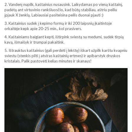
2. Vandenį nupilk, kaštainius nusausink. Laikydamas po vieną kaštainį,
padėtą ant virtuvinio rankšluosčio, kad būtų stabiliau, aštriu peiliu
įpjauk X ženklą. Labiausiai pasiteisina peilis duonai pjauti :)
3. Kaštainius sudėk į kepimo formą ir iki 200 laipsnių įkaitintoje
orkaitėje kepk apie 20-25 min., kol prasivers.
4. Kaštainiams baigiant kepti, ištirpink sviestą su medumi, sudėk tirpią
kavą, išmaišyk ir trumpai pakaitink.
5. Ištrauktus kaštainius (gali perdėti į lėkštę) iškart užpilk karštu kvapniu
sviestu (stenkis pilti į atviras kaštainių ertmes) ir apibarstyk druskos
kristalais. Palik pastovėti kelias minutes ir skanaus!