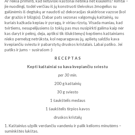
Ar reikia priminti, kad lietuviški kaštonai netinka net kiaulėms? Rimtai –
jie nuodingi, todėl verčiau iš jų konstruoti šleivokus žmogelius su
galūnėmis iš degtukų ar naudoti už dekoracijas skaidriose vazose (kol
dar gražūs ir blizgūs). Dabar pats sezonas valgomųjų kaštainių, su
kuriais kažkada kepiau ir pyragą, ir viriau rizotą. Visada maniau, kad
tvirtiems, nesupelijusiems (o tokių pas mus nusipirkti galima kaip nėr
kas daryt ir pelėsį, deja, aptiksi tik išlukštenęs) keptiems kaštainiams
nieko pernelyg netrūksta, kol neparagavau jų, aplietų saldžiu kava
kvepiančiu sviestu ir pabarstytų druskos kristalais. Labai patiko. Jei
patiks ir jums – susirašom :)
R E C E P T A S
Kepti kaštainiai su kava kvepiančiu sviestu
per 30 min.
200 g kaštainių
30 g sviesto
1 šaukštelis medaus
1 šaukštelis tirpios kavos
druskos kristalų
1. Kaštainius užpilk verdančiu vandeniu ir palik kelioms minutėms –
suminkštės lukštas.