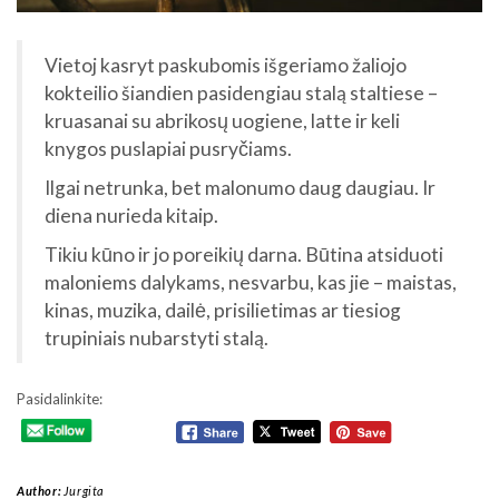
Vietoj kasryt paskubomis išgeriamo žaliojo
kokteilio šiandien pasidengiau stalą staltiese –
kruasanai su abrikosų uogiene, latte ir keli
knygos puslapiai pusryčiams.
Ilgai netrunka, bet malonumo daug daugiau. Ir
diena nurieda kitaip.
Tikiu kūno ir jo poreikių darna. Būtina atsiduoti
maloniems dalykams, nesvarbu, kas jie – maistas,
kinas, muzika, dailė, prisilietimas ar tiesiog
trupiniais nubarstyti stalą.
Pasidalinkite:
Author:
Jurgita