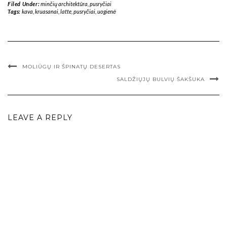
Filed Under:
minčių architektūra
,
pusryčiai
Tags:
kava
,
kruasanai
,
latte
,
pusryčiai
,
uogienė
MOLIŪGŲ IR ŠPINATŲ DESERTAS
SALDŽIŲJŲ BULVIŲ ŠAKŠUKA
LEAVE A REPLY