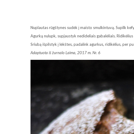
Nuplautas rūgštynes sudėk į maisto smulkintuvą. Supilk kefyrą,
Agurką nulupk, supjaustyk nedideliais gabalėliais. Ridikėlius
Sriubą išpilstyk į lėkštes, padalink agurkus, ridikėlius, per p
Adaptuota iš žurnalo Laima, 2017 m. Nr. 6