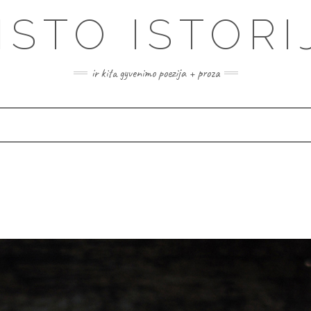
ISTO ISTORI
ir kita gyvenimo poezija + proza