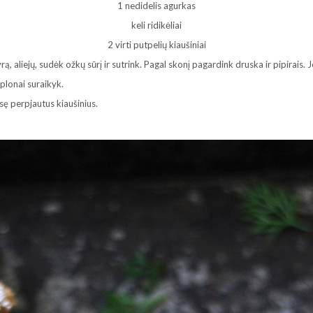
1 nedidelis agurkas
keli ridikėliai
2 virti putpelių kiaušiniai
 aliejų, sudėk ožkų sūrį ir sutrink. Pagal skonį pagardink druska ir pipirais. Je
 plonai suraikyk.
usę perpjautus kiaušinius.