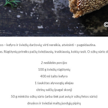
os – kefyro ir šviežių daržovių; virti nereikia, atvėsinti – pageidautina.
as. Rūgštynių prireiks pačių šviežiausių, traškiausių, kokių rasit. O ožkų sūrio
2 nedidelės porcijos
100 g šviežių rūgštynių
400 ml šalto kefyro
1 šaukštas alyvuogių aliejau
citrinų sulčių (pagal skonį)
50 g minkšto ožkų sūrio (arba tiek pat avių ir ožkų fetos sūrio)
druskos ir šviežiai maltų juodųjų pipirų