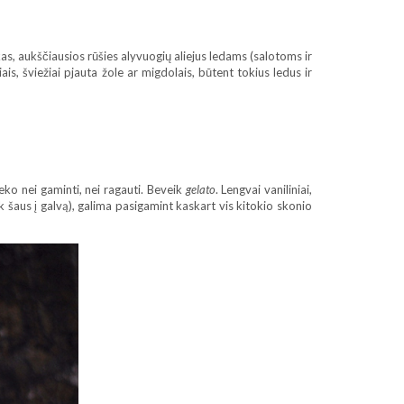
kas, aukščiausios rūšies alyvuogių aliejus ledams (salotoms ir
ais, šviežiai pjauta žole ar migdolais, būtent tokius ledus ir
teko nei gaminti, nei ragauti. Beveik
gelato
. Lengvai vaniliniai,
k šaus į galvą), galima pasigamint kaskart vis kitokio skonio