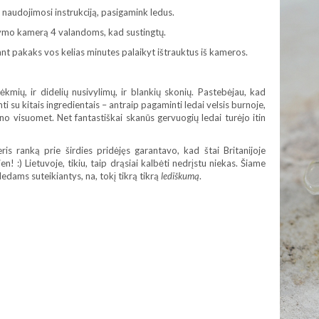
 naudojimosi instrukciją, pasigamink ledus.
ldymo kamerą 4 valandoms, kad sustingtų.
kiant pakaks vos kelias minutes palaikyt ištrauktus iš kameros.
kmių, ir didelių nusivylimų, ir blankių skonių. Pastebėjau, kad
ti su kitais ingredientais – antraip pagaminti ledai velsis burnoje,
ino visuomet. Net fantastiškai skanūs gervuogių ledai turėjo itin
ris ranką prie širdies pridėjęs garantavo, kad štai Britanijoje
en! :) Lietuvoje, tikiu, taip drąsiai kalbėti nedrįstu niekas. Šiame
 ledams suteikiantys, na, tokį tikrą tikrą
lediškumą
.