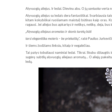
Alyvuogių aliejus. Ir ledai. Dievinu abu. O jų
santuoka
verta 
Alyvuogių aliejus su ledais dera fantastiškai. Svarbiausia ta
kitam kokybiškai ruošiamam maistui) būtinas kaip oras. Kokį a
ragausi. Jei aliejus bus apkartęs ir netikęs, netikę, deja, bus i
„
Alyvuogių aliejaus aromatas ir skonis turėtų būti
tarsi elegantiška moteris – be priekaištų”
, rašė Paulius Jurkeviči
Ir šiems žodžiams linksiu, kitaip ir negalėčiau.
Tai patys tobuliausi naminiai ledai. Tikrai. Skubu džiaugtis 
sugėrę subtilų alyvuogių aliejaus aromatą… O aliejų pakeitus
ledų.