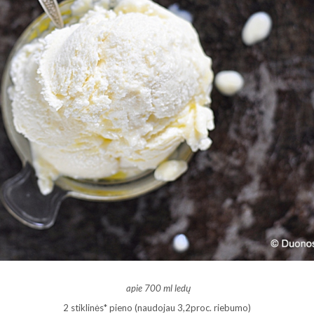
apie 700 ml ledų
2 stiklinės* pieno (naudojau 3,2proc. riebumo)