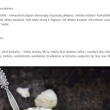
nuodėmės.
isyklė – nenaudoti pigaus alyvuogių išspaudų aliejaus. Jokiais būdais! Kokybiš
liejų naudosi, tokį ledų skonį ir išgausi. Jei aliejus kvepės citrusiniais vaisi
r ledai.
us.
ir ploti katučių – tokių skanių, tikrų, riebių (kas ledams labai į naudą!) dar ne
, tarkim, sutrintomis avietėmis, braškėmis ar kitomis uogomis (ar tuo, kas ti