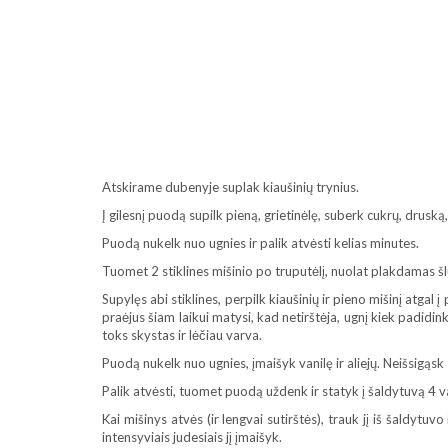
Atskirame dubenyje suplak kiaušinių trynius.
Į gilesnį puodą supilk pieną, grietinėlę, suberk cukrų, druską
Puodą nukelk nuo ugnies ir palik atvėsti kelias minutes.
Tuomet 2 stiklines mišinio po truputėlį, nuolat plakdamas šlu
Supylęs abi stiklines, perpilk kiaušinių ir pieno mišinį atgal
praėjus šiam laikui matysi, kad netirštėja, ugnį kiek padidin
toks skystas ir lėčiau varva.
Puodą nukelk nuo ugnies, įmaišyk vanilę ir aliejų. Neišsigąsk 
Palik atvėsti, tuomet puodą uždenk ir statyk į šaldytuvą 4 
Kai mišinys atvės (ir lengvai sutirštės), trauk jį iš šaldytuvo
intensyviais judesiais jį įmaišyk.