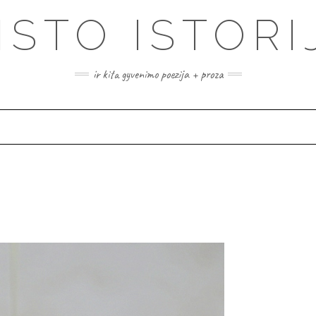
ISTO ISTORI
ir kita gyvenimo poezija + proza