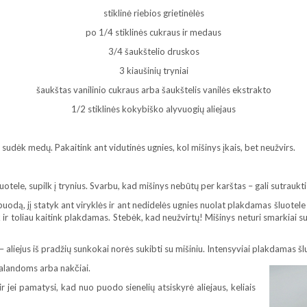
stiklinė riebios grietinėlės
po 1/4 stiklinės cukraus ir medaus
3/4 šaukštelio druskos
3 kiaušinių tryniai
šaukštas vanilinio cukraus arba šaukštelis vanilės ekstrakto
1/2 stiklinės kokybiško alyvuogių aliejaus
, sudėk medų. Pakaitink ant vidutinės ugnies, kol mišinys įkais, bet neužvirs.
otele, supilk į trynius. Svarbu, kad mišinys nebūtų per karštas – gali sutraukti
 į puodą, jį statyk ant viryklės ir ant nedidelės ugnies nuolat plakdamas šluotele
k ir toliau kaitink plakdamas. Stebėk, kad neužvirtų! Mišinys neturi smarkiai sut
– aliejus iš pradžių sunkokai norės sukibti su mišiniu. Intensyviai plakdamas šlu
valandoms arba nakčiai.
 ir jei pamatysi, kad nuo puodo sienelių atsiskyrė aliejaus, keliais