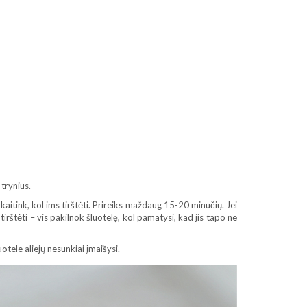
 trynius.
 kaitink, kol ims tirštėti. Prireiks maždaug 15-20 minučių. Jei
irštėti – vis pakilnok šluotelę, kol pamatysi, kad jis tapo ne
otele aliejų nesunkiai įmaišysi.