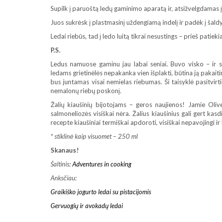
Supilk į paruoštą ledų gaminimo aparatą ir, atsižvelgdamas į
Juos sukrėsk į plastmasinį uždengiamą indelį ir padėk į ša
Ledai riebūs, tad į ledo luitą tikrai nesustings – prieš patie
P.S.
Ledus namuose gaminu jau labai seniai. Buvo visko – ir sė
ledams grietinėlės nepakanka vien išplakti, būtina ją pakaitin
bus juntamas visai nemielas riebumas. Ši taisyklė pasitvirt
nemalonų riebų poskonį.
Žalių kiaušinių bijotojams – geros naujienos! Jamie Olive
salmoneliozės visiškai nėra. Žalius kiaušinius gali gert kasdi
recepte kiaušiniai termiškai apdoroti, visiškai nepavojingi ir
* stiklinė kaip visuomet – 250 ml
Skanaus!
Šaltinis:
Adventures in cooking
Anksčiau:
Graikiško jogurto ledai su pistacijomis
Gervuogių ir avokadų ledai