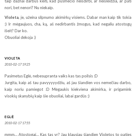
taip dažnai darbus keiti, kad pusmečio neišdirbi, ar neišleidžia, ar pati
nori, bet nenori? Nu niekaip.
Violeta
, je, užeina silpnumo akimirkų visiems. Dabar man kaip tik tokia
:) Ir mėgaujuos, cha, ką, aš nedirbantis žmogus, kad negaliu atostogų
išeit? Dar ko.
Obuoliai dėkoja :)
VIOLETA
2010-02-17 19:25
Pasimetus Eglė, nebesupranta vaiks kas tas poilsis :D
Jurgita, kaip aš tau pavyyyyydžiu, aš jau šiandien vos nemečiau darbo,
kaip noriu pamiegot :D Mėgaukis kiekviena akimirka, ir prigamink
visokių skanybių kaip šie obuoliai, labai gardūs :)
EGLĖ
2010-02-17 17:55
mmm… Atostogai… Kas tas yr? Jau klausiau šiandien Violetos to paties