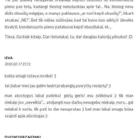
pienu pas tetą, kadangi tiesiog nenutuokiau apie tai… Na, tiesiog nesu
didis obuolių mėgėjas, o manęs paklausus „ar nori kepti obuolių?”, iškart
atsakau „NE!”. Bet tik vėliau sužinojau, kad tai buvo nuo sėklų ir žėvelės
išvalyti, kondensuoto pieno pataluose kepti obuoliukai, et…
Tiesa, čia kiek kitaip. Dar riešutukai, t.y. dar daugiau kalorijų pilvukui! :D
IEVA
2010-02-17 21:11
kokia smagi rūžava nosikė! :)
tai dabar mes jau galim laukt prabangių pusryčių receptų? ;)
man atostogos labai patinka! gėrių gėris! esu įsitikinusi :) tik man
niekaip jos „neveikia”… atsijungti nuo darbų nesugebu niekaip, nors… gal
nelabai ir noriu, tik pati to dar nesupratau :) bet man labai smagu būna
svajoti apie atostogas :)
DUONOSIRZAIDIMU