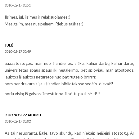
2010-02-17 20:51
Ilsimės, jul, ilsimės ir relaksuojamės :)
Mes galim, mes nusipelnėm. Riebus taškas :)
JULĖ
2010-02-17 20:49
aaaaatostogos. man nuo šiandienos. aišku, kalnai darbų kalnai darbų
universitetas spaus spaus iki negalėjimo, bet spjoviau. man atostogos.
lauktos išlauktos neturėtos nuo pat rugsėjo brrrrrr.
nors bendrakursiai jau šiandien bibliotekose sėdėjo. dievaži!
noriu viską iš galvos išmesti ir pa-il-sė-ti. pa-il-sė-ti!!!
DUONOSIRZAIDIMU
2010-02-17 20:02
Aš tai nesuprantu,
Egle
, tavo skundų, kad niekaip neišeini atostogų. Ar