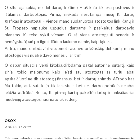
O situacija tokia, ne dėl darbų keitimo – aš kaip tik esu pastovus ir
ištikimas darbuotojas. Pirma, niekada nesutampa mūsų K. darbų
grafikas ir atostogai – vienos mano suplanuotos atostogos link Kanų ir
St. Tropezo nuplaukė užpuolus darbams ir pasikeitus darbdavio
planams. K. teko vykti vienam. O aš viena atostogauti nenoriu ir
nemėgstu. Ypač po ilgo ir liūdno laukimo namie, kaip tąkart.
Antra, mano darbdaviai visuomet rasdavo priežasčių, dėl kurių, mano
atostogos vis nusikeldavo mėnesiui ar trim.
O dabar situacija vėlgi kitokia,dirbdama pagal autorinę sutartį, kaip
žinia, tokio malonumo kaip leisti sau atostogas aš turiu labai
apskaičiuoti ne tik atostogų finansus, bet ir darbų apimtis. ATrodo kas
čia tokio, aut. sut. kaip tik lankstu – bet ne, darbo pobūdis nelabai
leidžia atitrūkti. Be to, K.
pirmą kartą
pakeitė darbą ir anksčiausiai
mudviejų atostogos nusimato tik rudenį.
OSOX
2010-02-17 21:19
Tik per plauką neragavau orkaitėje keptus obuolius su kondensuotu