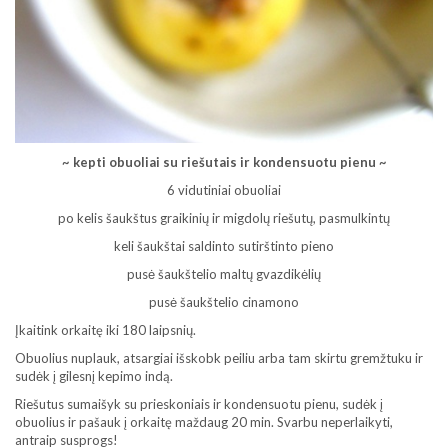
~ kepti obuoliai su riešutais ir kondensuotu pienu ~
6 vidutiniai obuoliai
po kelis šaukštus graikinių ir migdolų riešutų, pasmulkintų
keli šaukštai saldinto sutirštinto pieno
pusė šaukštelio maltų gvazdikėlių
pusė šaukštelio cinamono
Įkaitink orkaitę iki 180 laipsnių.
Obuolius nuplauk, atsargiai išskobk peiliu arba tam skirtu gremžtuku ir
sudėk į gilesnį kepimo indą.
Riešutus sumaišyk su prieskoniais ir kondensuotu pienu, sudėk į
obuolius ir pašauk į orkaitę maždaug 20 min. Svarbu neperlaikyti,
antraip susprogs!