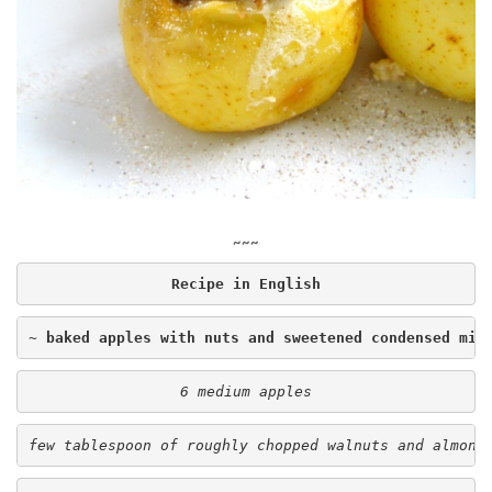
~~~
Recipe in English
~ baked apples with nuts and sweetened condensed mil
6 medium apples
few tablespoon of roughly chopped walnuts and almond