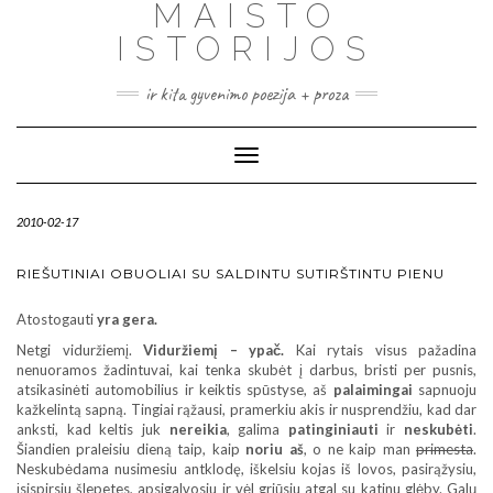
MAISTO
ISTORIJOS
ir kita gyvenimo poezija + proza
Toggle
Navigation
2010-02-17
RIEŠUTINIAI OBUOLIAI SU SALDINTU SUTIRŠTINTU PIENU
Atostogauti
yra gera.
Netgi viduržiemį.
Viduržiemį – ypač.
Kai rytais visus pažadina
nenuoramos žadintuvai, kai tenka skubėt į darbus, bristi per pusnis,
atsikasinėti automobilius ir keiktis spūstyse, aš
palaimingai
sapnuoju
kažkelintą sapną. Tingiai rąžausi, pramerkiu akis ir nusprendžiu, kad dar
anksti, kad keltis juk
nereikia
, galima
patinginiauti
ir
neskubėti
.
Šiandien praleisiu dieną taip, kaip
noriu aš
, o ne kaip man
primesta
.
Neskubėdama nusimesiu antklodę, iškelsiu kojas iš lovos, pasirąžysiu,
įsispirsiu šlepetes, apsigalvosiu ir vėl griūsiu atgal su katinu glėby. Galų