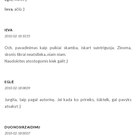
Ieva
, ačiū :)
IEVA
2010-02-18 10:55
Och, pavadinimas kaip puikiai skamba, iskart suintriguoja. Zinoma,
skonis tikrai neatsilieka..niam niam.
Naudokites atostogomis kiek galit ;)
EGLĖ
2010-02-18 08:09
Jurgita, taip pagal autorinę. Jei kada ko prireiks, šūktelk, gal pavyks
atsakyt ;)
DUONOSIRZAIDIMU
2010-02-18 00:07