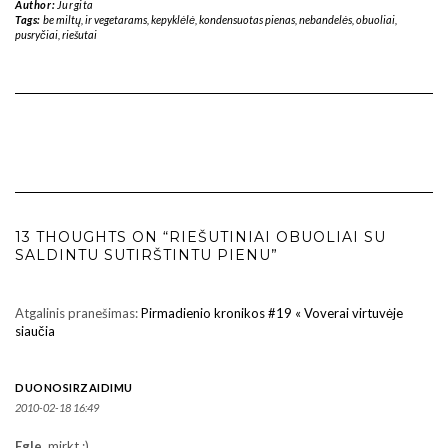
Author:
Jurgita
Tags:
be miltų
,
ir vegetarams
,
kepyklėlė
,
kondensuotas pienas
,
nebandelės
,
obuoliai
,
pusryčiai
,
riešutai
13 THOUGHTS ON “RIEŠUTINIAI OBUOLIAI SU
SALDINTU SUTIRŠTINTU PIENU”
Atgalinis pranešimas:
Pirmadienio kronikos #19 « Voverai virtuvėje
siaučia
DUONOSIRZAIDIMU
2010-02-18 16:49
Egle
, mirkt ;)