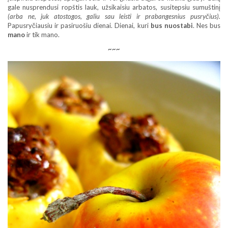
gale nusprendusi ropštis lauk, užsikaisiu arbatos, susitepsiu sumuštinį
(arba ne, juk atostogos, galiu sau leisti ir prabangesnius pusryčius).
Papusryčiausiu ir pasiruošiu dienai. Dienai, kuri
bus nuostabi
. Nes bus
mano
ir tik mano.
~~~