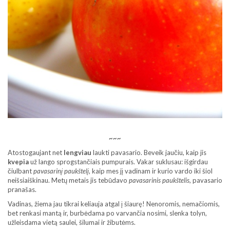
~~~
Atostogaujant net
lengviau
laukti pavasario. Beveik jaučiu, kaip jis
kvepia
už lango sprogstančiais pumpurais. Vakar suklusau: išgirdau
čiulbant
pavasarinį paukštelį
, kaip mes jį vadinam ir kurio vardo iki šiol
neišsiaiškinau. Metų metais jis tebūdavo
pavasarinis paukštelis
, pavasario
pranašas.
Vadinas, žiema jau tikrai keliauja atgal į šiaurę! Nenoromis, nemačiomis,
bet renkasi mantą ir, burbėdama po varvančia nosimi, slenka tolyn,
užleisdama vietą saulei, šilumai ir žibutėms.