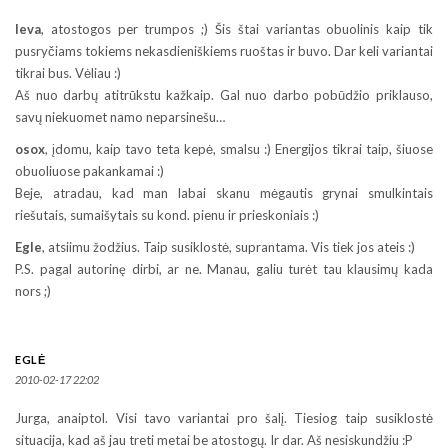
Ieva
, atostogos per trumpos ;) Šis štai variantas obuolinis kaip tik
pusryčiams tokiems nekasdieniškiems ruoštas ir buvo. Dar keli variantai
tikrai bus. Vėliau :)
Aš nuo darbų atitrūkstu kažkaip. Gal nuo darbo pobūdžio priklauso,
savų niekuomet namo neparsinešu…
osox
, įdomu, kaip tavo teta kepė, smalsu :) Energijos tikrai taip, šiuose
obuoliuose pakankamai :)
Beje, atradau, kad man labai skanu mėgautis grynai smulkintais
riešutais, sumaišytais su kond. pienu ir prieskoniais :)
Egle
, atsiimu žodžius. Taip susiklostė, suprantama. Vis tiek jos ateis :)
P.S. pagal autorinę dirbi, ar ne. Manau, galiu turėt tau klausimų kada
nors ;)
EGLĖ
2010-02-17 22:02
Jurga, anaiptol. Visi tavo variantai pro šalį. Tiesiog taip susiklostė
situacija, kad aš jau treti metai be atostogų. Ir dar. Aš nesiskundžiu :P