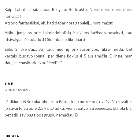
Kaip. Labai. Labai. Labai. Be galo. Be krašto. Noriu noriu noriu noriu
noriu…!!!
Atrodo fantastiškai, ah, kad dabar nors gabalėlį… nors mažutį…
Aišku, jungiuos prie šokoladoholikių ir tikiuos kažkada pasakyti, kad
atsivalgiau šokolado :D Skamba neįtikėtinai :)
Egle, Snickers’ai… Aš turiu nuo jų priklausomybę, tikrai, gėda, bet
kartais, būdavo (būna), per dieną kokius 4-5 sušlamščiu :D Ir ne, man
dar jie nenusibodo, kodėėėėl? :D
JULĖ
2010-01-05 10:17
aš tikiuosi iš šokoladoholizmo išlipti.. kaip nors – per dvi švnčių savaites
jo suvartojau apie 2,5 kg .D aišku, vienaaaatvė, streeeeesas, bla bla bla,
bet still. savipagalbos grupių nemačiau :D
BRIGITA