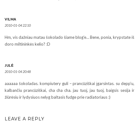
VILMA
2010-01-04 22:10
Hm, vis dažniau matau šokolado šiame blog’e… Bene, ponia, krypstate iš
doro miltininkės kelio? :D
JULĖ
2010-01-04 20:48
aaaaaa šokoladas. kompiutery guli – prancūziškai įgarsintas. su depp’u,
kalbančiu prancūziškai, cha cha cha. jau tuoj, jau tuoj, baigsis sesija ir
žiūrėsiu ir lydysiuos nelyg baltasis fudge prie radiatoriaus :)
LEAVE A REPLY