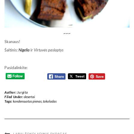
~~~
Skanaus!
Šaltinis:
Nigella
ir
Virtuvės paslaptys
Pasidalinkite:
Author:
Jurgita
Filed Under:
desertai
Tags:
kondensuotas pienas
,
šokoladas
LABAI ŠOKOLADINIS PYRAGAS