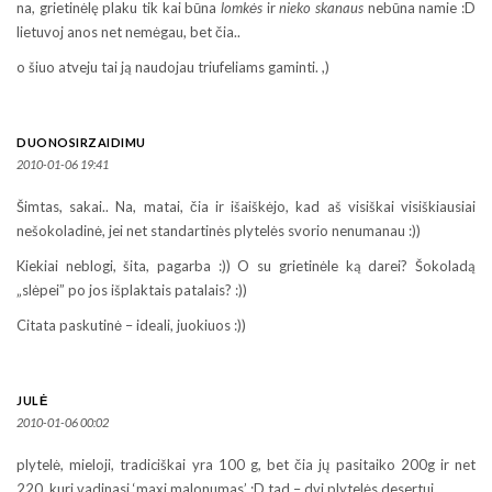
na, grietinėlę plaku tik kai būna
lomkės
ir
nieko skanaus
nebūna namie :D
lietuvoj anos net nemėgau, bet čia..
o šiuo atveju tai ją naudojau triufeliams gaminti. ,)
DUONOSIRZAIDIMU
2010-01-06 19:41
Šimtas, sakai.. Na, matai, čia ir išaiškėjo, kad aš visiškai visiškiausiai
nešokoladinė, jei net standartinės plytelės svorio nenumanau :))
Kiekiai neblogi, šita, pagarba :)) O su grietinėle ką darei? Šokoladą
„slėpei” po jos išplaktais patalais? :))
Citata paskutinė – ideali, juokiuos :))
JULĖ
2010-01-06 00:02
plytelė, mieloji, tradiciškai yra 100 g, bet čia jų pasitaiko 200g ir net
220, kuri vadinasi ‘maxi malonumas’ :D tad – dvi plytelės desertui.