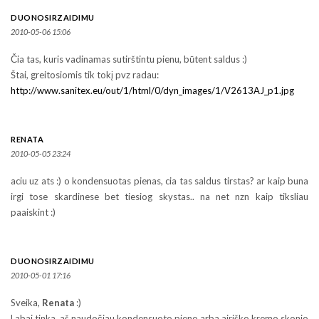
DUONOSIRZAIDIMU
2010-05-06 15:06
Čia tas, kuris vadinamas sutirštintu pienu, būtent saldus :)
Štai, greitosiomis tik tokį pvz radau:
http://www.sanitex.eu/out/1/html/0/dyn_images/1/V2613AJ_p1.jpg
RENATA
2010-05-05 23:24
aciu uz ats :) o kondensuotas pienas, cia tas saldus tirstas? ar kaip buna
irgi tose skardinese bet tiesiog skystas.. na net nzn kaip tiksliau
paaiskint :)
DUONOSIRZAIDIMU
2010-05-01 17:16
Sveika,
Renata
:)
Labai tinka, aš naudočiau kondensuoto pieno arba airiško kremo skonio