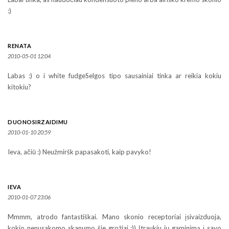
:)
RENATA
2010-05-01 12:04
Labas :) o i white fudgeSelgos tipo sausainiai tinka ar reikia kokiu
kitokiu?
DUONOSIRZAIDIMU
2010-01-10 20:59
Ieva, ačiū :) Neužmiršk papasakoti, kaip pavyko!
IEVA
2010-01-07 23:06
Mmmm, atrodo fantastiškai. Mano skonio receptoriai įsivaizduoja,
kokio nenusakomo skanumo šie grožiai :)) Įtraukiu jų gaminimą į savo