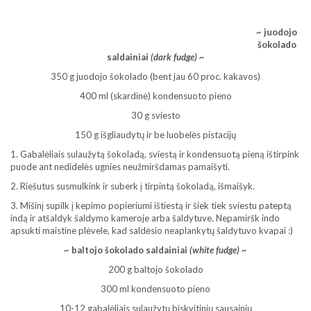
~ juodojo
šokolado
saldainiai
(dark fudge) ~
350 g juodojo šokolado (bent jau 60 proc. kakavos)
400 ml (skardinė) kondensuoto pieno
30 g sviesto
150 g išgliaudytų ir be luobelės pistacijų
1. Gabalėliais sulaužytą šokoladą, sviestą ir kondensuotą pieną ištirpink
puode ant nedidelės ugnies neužmiršdamas pamaišyti.
2. Riešutus susmulkink ir suberk į tirpintą šokoladą, išmaišyk.
3. Mišinį supilk į kepimo popieriumi ištiestą ir šiek tiek sviestu pateptą
indą ir atšaldyk šaldymo kameroje arba šaldytuve. Nepamiršk indo
apsukti maistine plėvele, kad saldėsio neaplankytų šaldytuvo kvapai :)
~ baltojo šokolado saldainiai
(white fudge) ~
200 g baltojo šokolado
300 ml kondensuoto pieno
10-12 gabalėliais sulaužytų biskvitinių sausainių