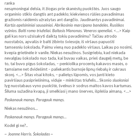
ranka
nesąmoningai delsia, it žiogas prie skanėstų puokštės. Juos saugo
organinio stiklo dangtis ant padėklo; kiekvienos rūšies pavadinimas
gražiomis raidėmis užrašytas ant dangčio. Jaudinantys pavadinimai.
Kartūs apelsininiai sausainiai. Abrikosinio marcipano bandelės. Rusiškos
vyšnios. Balti romo triufeliai. Baltasis Manonas. Veneros speneliai.
<…> Kaip
gali kas nors užsisakyti daiktą tokiu pavadinimu? Tačiau atrodo
nuostabūs, apvalūs ir balti žibinto šviesoje, iš viršaus papuošti
tamsesniu šokoladu. Paimu vieną nuo padėklo viršaus. Laikau po nosimi,
kvepia grietinėle ir vanile. Niekas nesužinos. Susigriebiu, kad niekada
nevalgiau šokolado nuo tada, kai buvau vaikas, prieš daugelį metų, be
to, tai buvo pigus šokoladas, – penkiolika procentų kakavos masės, o
tamsiame net dvidešimt – paliekantis burnoje lipnų riebalų ir cukraus
skonį. <…> Šitas visai kitoks, – palietęs lūpomis, vos junti kieto
paviršiaus pasipriešinimą, viduje – minkštas triufelis… Skonio
sluoksniai
lyg nuostabaus vyno puokštė, švelnus ir sodrus maltos kavos kartumas.
Šiluma sužadina kvapą, ji smelkiasi į mano šnerves, išplėšia aimaną. <…>
Paskanauk manęs. Paragauk manęs.
Niekas nesužinos…
Paskanauk manęs. Paragauk manęs…
Kodėl gi ne?..
~ Joanne Harris. Šokoladas ~