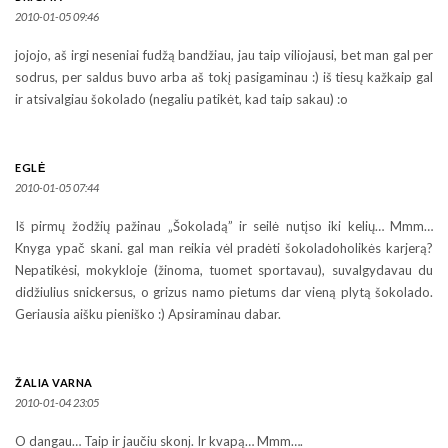
2010-01-05 09:46
jojojo, aš irgi neseniai fudžą bandžiau, jau taip viliojausi, bet man gal per
sodrus, per saldus buvo arba aš tokį pasigaminau :) iš tiesų kažkaip gal
ir atsivalgiau šokolado (negaliu patikėt, kad taip sakau) :o
EGLĖ
2010-01-05 07:44
Iš pirmų žodžių pažinau „Šokoladą” ir seilė nutįso iki kelių… Mmm…
Knyga ypač skani. gal man reikia vėl pradėti šokoladoholikės karjerą?
Nepatikėsi, mokykloje (žinoma, tuomet sportavau), suvalgydavau du
didžiulius snickersus, o grizus namo pietums dar vieną plytą šokolado.
Geriausia aišku pieniško :) Apsiraminau dabar.
ŽALIA VARNA
2010-01-04 23:05
O dangau… Taip ir jaučiu skonį. Ir kvapą… Mmm….