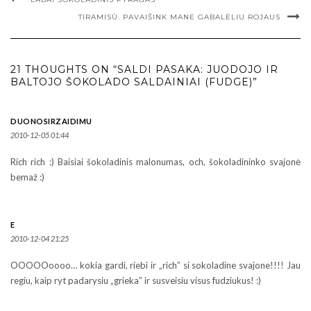
TIRAMISÙ. PAVAIŠINK MANE GABALĖLIU ROJAUS
21 THOUGHTS ON “SALDI PASAKA: JUODOJO IR
BALTOJO ŠOKOLADO SALDAINIAI (FUDGE)”
DUONOSIRZAIDIMU
2010-12-05 01:44
Rich rich :) Baisiai šokoladinis malonumas, och, šokoladininko svajonė
bemaž :)
E
2010-12-04 21:25
OOOOOoooo… kokia gardi, riebi ir „rich” si sokoladine svajone!!!! Jau
regiu, kaip ryt padarysiu „grieka” ir susveisiu visus fudziukus! :)