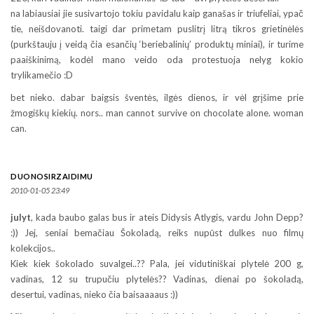
na labiausiai jie susivartojo tokiu pavidalu kaip ganašas ir triufeliai, ypač
tie, neišdovanoti. taigi dar primetam puslitrį litrą tikros grietinėlės
(purkštauju į veidą čia esančių ‘beriebalinių’ produktų miniai), ir turime
paaiškinimą, kodėl mano veido oda protestuoja nelyg kokio
trylikamečio :D
bet nieko. dabar baigsis šventės, ilgės dienos, ir vėl grįšime prie
žmogiškų kiekių. nors.. man cannot survive on chocolate alone. woman
can.
DUONOSIRZAIDIMU
2010-01-05 23:49
julyt
, kada baubo galas bus ir ateis Didysis Atlygis, vardu John Depp?
:)) Jej, seniai bemačiau Šokoladą, reiks nupūst dulkes nuo filmų
kolekcijos..
Kiek kiek šokolado suvalgei..?? Pala, jei vidutiniškai plytelė 200 g,
vadinas, 12 su trupučiu plytelės?? Vadinas, dienai po šokoladą,
desertui, vadinas, nieko čia baisaaaaus :))