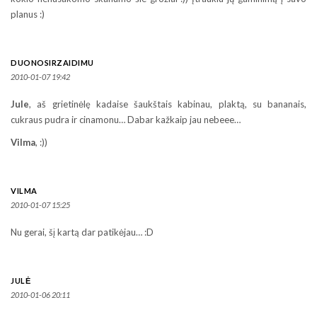
planus :)
DUONOSIRZAIDIMU
2010-01-07 19:42
Jule
, aš grietinėlę kadaise šaukštais kabinau, plaktą, su bananais,
cukraus pudra ir cinamonu… Dabar kažkaip jau nebeee…
Vilma
, :))
VILMA
2010-01-07 15:25
Nu gerai, šį kartą dar patikėjau… :D
JULĖ
2010-01-06 20:11