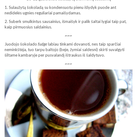
1. Sulaužytą šokoladą su kondensuotu pienu išlydyk puode ant
nedidelės ugnies reguliariai pamaišydamas.
2. Suberk smulkintus sausainius, išmaišyk ir palik šaltai lygiai taip pat,
kaip pirmuosius saldainius.
~~~
Juodojo šokolado
fudge
labiau tinkami dovanoti, nes taip sparčiai
neminkštėja, tuo tarpu baltojo (beje, žymiai saldesni) skirti suvalgyti
šiltame kambaryje per pusvalandį ištraukus iš šaldytuvo.
~~~