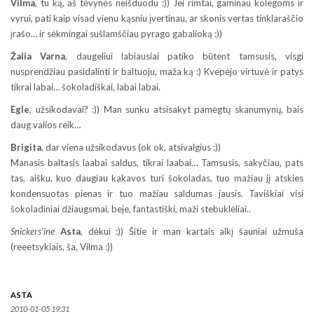
Vilma
, tu ką, aš tėvynės neišduodu :)) Jei rimtai, gaminau kolegoms ir
vyrui, pati kaip visad vienu kąsniu įvertinau, ar skonis vertas tinklaraščio
įrašo… ir sėkmingai sušlamščiau pyrago gabalioką :))
Žalia Varna
, daugeliui labiausiai patiko būtent tamsusis, visgi
nusprendžiau pasidalinti ir baltuoju, maža ką :) Kvepėjo virtuvė ir patys
tikrai labai… šokoladiškai, labai labai.
Egle
, užsikodavai? :)) Man sunku atsisakyt pamėgtų skanumynų, bais
daug valios reik…
Brigita
, dar viena užsikodavus (ok ok, atsivalgius :))
Manasis baltasis laabai saldus, tikrai laabai… Tamsusis, sakyčiau, pats
tas, aišku, kuo daugiau kakavos turi šokoladas, tuo mažiau jį atskies
kondensuotas pienas ir tuo mažiau saldumas jausis. Taviškiai visi
šokoladiniai džiaugsmai, beje, fantastiški, maži stebuklėliai..
Snickers’ine
Asta
, dėkui :)) Šitie ir man kartais alkį šauniai užmuša
(reeetsykiais, ša, Vilma :))
ASTA
2010-01-05 19:31