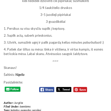
keli nedideli džiovinti čili pipiriukai; susmulkinti
1/4 šaukštelio druskos
3-5 juodieji pipiriukai
3 gvazdikėliai
1. Persikus su visu skysčiu supilk į keptuvę.
2. Supilk actą, suberk prieskonius.
3. Užvirk, sumažink ugnį ir palik pagardą kelias minutes
paburbuliuoti
:)
4. Patiek dar šiltus su mėsa: tinka ir vištiena, ir virtas kumpis, iš esmės
bet kokia mėsa. Labai skanu. Atvėsusius saugok šaldytuve.
~~~
Skanaus!
Šaltinis:
Nigella
Pasidalinkite:
Author:
Jurgita
Filed Under:
šventėms
Tags:
kalėdos
,
pagardas
,
persikai