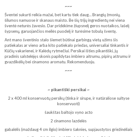
~~~
Šventei sukurti reikia mažai, bet kartu tiek daug… Brangių žmonių,
šilumos namuose ir skanaus maisto. Be šių trijų ingredientų nei viena
šventė neturės žavesio. Dar pridėkime žiupsnelį geros nuotaikos, lašelį
šypsenų, garuojančios meilės puodelį ir turėsime tobulą šventę.
Ant mano šventinio stalo šiemet būtinai garbingą vietą užims šis
patiekalas ar vieno arba kito patiekalo priedas, universaliai tinkantis ir
Kūčių vakarienei, ir Kalėdų rytmečiui. Persikai išties pikantiški, jų
pradinis salstelėjęs skonis papildytas imbiero aitrumu, pipirų aštrumu ir
gvazdikėlių bei cinamono aromatu. Rekomenduoju.
~~~
~ pikantiški persikai ~
2 x 400 ml konservuotų persikų (tinka ir sirupe, ir natūraliose sultyse
konservuoti)
šaukštas baltojo vyno acto
2 cinamono lazdelės
gabalėlis (maždaug 4 cm ilgio) imbiero šaknies, supjaustytos griežinėliais