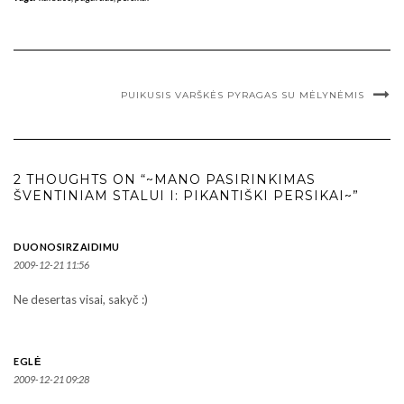
PUIKUSIS VARŠKĖS PYRAGAS SU MĖLYNĖMIS
2 THOUGHTS ON “~MANO PASIRINKIMAS
ŠVENTINIAM STALUI I: PIKANTIŠKI PERSIKAI~”
DUONOSIRZAIDIMU
2009-12-21 11:56
Ne desertas visai, sakyč :)
EGLĖ
2009-12-21 09:28