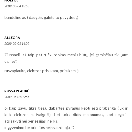
NOLITA
2009-05-04 13:53
bandeline xs ) daugelis galetu to pavydeti ;)
ALLEGRA
2009-05-01 14:09
Žiupsneli, aš taip pat :) Skurdokas meniu būtų, jei gaminčiau tik „ant
ugnies”.
rusvaplauke, elektros prisukam, prisukam :)
RUSVAPLAUKĖ
2009-05-01 09:55
oi kaip žavu. tikra tiesa, dabartės pyragus kepti esti prabanga (juk ir
kiek elektros susivalgo!!), bet toks didis malonumas, kad negaliu
atsisakyti nei per sesijas, nei ką.
ir gyvenimo be orkaitės neįsivaizduoju ,D