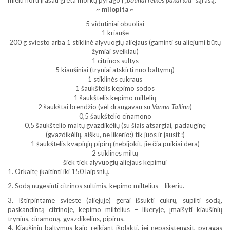
mielu noru įrašau greta morkų pyrago į
„būtinai reikės pakartoti”
sąrašą.
~ milopita ~
5 vidutiniai obuoliai
1 kriaušė
200 g sviesto arba 1 stiklinė alyvuogių aliejaus (gaminti su aliejumi būtų
žymiai sveikiau)
1 citrinos sultys
5 kiaušiniai (tryniai atskirti nuo baltymų)
1 stiklinės cukraus
1 šaukštelis kepimo sodos
1 šaukštelis kepimo miltelių
2 šaukštai brendžio (vėl draugavau su
Vanna Tallinn
)
0,5 šaukštelio cinamono
0,5 šaukštelio maltų gvazdikėlių (su šiais atsargiai, padauginę
(gvazdikėlių, aišku, ne likerio:) tik juos ir jausit :)
1 šaukštelis kvapiųjų pipirų (nebijokit, jie čia puikiai dera)
2 stiklinės miltų
šiek tiek alyvuogių aliejaus kepimui
1. Orkaitę įkaitinti iki 150 laipsnių.
2. Sodą nugesinti citrinos sultimis, kepimo miltelius – likeriu.
3. Ištirpintame svieste (aliejuje) gerai išsukti cukrų, supilti sodą,
paskandintą citrinoje, kepimo miltelius – likeryje, įmaišyti kiaušinių
trynius, cinamoną, gvazdikėlius, pipirus.
4. Kiaušinių baltymus kaip reikiant išplakti, jei nepasistengsit, pyragas