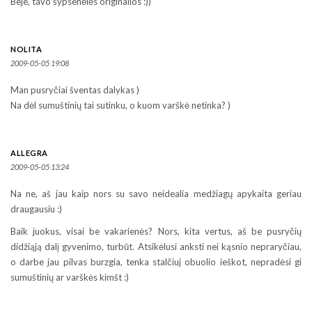
Beje, tavo šypsenėlės originalios :))
NOLITA
2009-05-05 19:08
Man pusryčiai šventas dalykas )
Na dėl sumuštinių tai sutinku, o kuom varškė netinka? )
ALLEGRA
2009-05-05 13:24
Na ne, aš jau kaip nors su savo neidealia medžiagų apykaita geriau
draugausiu :)
Baik juokus, visai be vakarienės? Nors, kita vertus, aš be pusryčių
didžiąją dalį gyvenimo, turbūt. Atsikėlusi anksti nei kąsnio nepraryčiau,
o darbe jau pilvas burzgia, tenka stalčiuj obuolio ieškot, nepradėsi gi
sumuštinių ar varškės kimšt :)