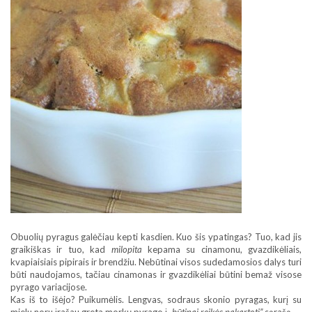
Obuolių pyragus galėčiau kepti kasdien. Kuo šis ypatingas? Tuo, kad jis
graikiškas ir tuo, kad
milopita
kepama su cinamonu, gvazdikėliais,
kvapiaisiais pipirais ir brendžiu. Nebūtinai visos sudedamosios dalys turi
būti naudojamos, tačiau cinamonas ir gvazdikėliai būtini bemaž visose
pyrago variacijose.
Kas iš to išėjo? Puikumėlis. Lengvas, sodraus skonio pyragas, kurį su