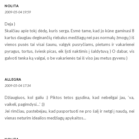
NOLITA
2009-05-04 19:59
Deja )
Skaičiau apie tokį dėdę, kuris serga. Esmė tame, kad jo kūne gaminasi 8
kartus daugiau deginančių riebalus medžiagų nei pas normalų žmogų ) iš
vienos pusės tai visai šaunu, valgyk pusryčiams, pietums ir vakarienei
pyragus, tortus, šviesk picas, eik lįsti naktimis į šaldytuvą ) O dabar, vis
galvoti tenka ką valgai, o be vakarienės tai iš viso jau metus gyvenu )
ALLEGRA
2009-05-04 17:34
Džiaugiuos, kol galiu :) Piktos tetos gąsdina, kad nebeilgai jau, ‘va,
vaikeli, pagimdysi…’ :))
Jei rimčiau, pastebėjau, kad pasportuoti ne pro šalį ir netgi į naudą, nei
vienas neturim idealios medžiagų apykaitos…