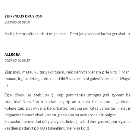
ŽIUPSNELIS DRUSKOS
2009-05-01 09:50
As irgi be orkaites turbut negaleciau.. Bent jau pasikankinciau gerokai.. :)
ALLEGRA
2009-05-01 08:37
Žiupsneli, matai, kultūrų skirtumai, reik derintis vienam prie kito :) Man,
manau, irgi sudėtinga būtų laukt iki 9 vakaro, kol galėsi Normaliai Užkąst
:))
Egle, žinok, aš stebiuos :) Kaip gaminantis žmogus gali gyvent be
orkaitės? Nors šuo ir kariamas pripranta, kaip ten sakoma :)) Viena
kolege taip pat gyvena be orkaitės, bet čia jau kitas variantas, ji net ir
negamina bemaž visai, kotletų pasikepa su makaronais ir baigta.
Su paskutine mintimi dėl pyragų sutinku :)) Užtat žmogus esi įpareigotas
kasdien padaryt po 60 atsilenkimų ‘dėl visa ko’ :)