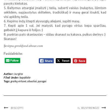
pavyks kietokas.
5. Baltymus atsargiai įmaišyti į tešlą, suberti vaisius (nuluptus, išimtom
sėklidėm, supjaustytus skiltelėm, tradiciškai) ir masę gerai išsukti, kad
visi apkibtų tešla.
6. Kepimo indą ištepti alyvuogių aliejumi, supilti masę.
7. Kepti apie 1 val. Jei matysit, kad pyrago viršus kepa sparčiau,
gelbėkit jį kepure iš folijos :)
8. punktas pats skaniausias – siūlau skanaut su kakava, puikus derinys :)
Skanaus!
Įkvėpta
greekfood.about.com
Pasidalinkite:
Author:
Jurgita
Filed Under:
kepyklėlė
Tags:
graikų virtuvė
,
obuoliai
,
pyragai
BISCOTTI
IL BUSTRENGO