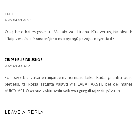
EGLE
2009-04-30 23:03
O aš be orkaitės gyvenu… Va taip va… Liūdna. Kita vertus, išmoksti ir
kitaip verstis, o ir sustorėjimo nuo pyragū pavojus negresia :D
ŽIUPSNELIS DRUSKOS
2009-04-30 20:33
Ech pavydziu vakarieniaujantiems normaliu laiku. Kadangi antra puse
pietietis, tai kokia astunta valgyti yra LABAI AKSTI, bet del manes
AUKOJASI. O as nuo kokiu sesiu vaikstau gurguliuojanciu pilvu.. :)
LEAVE A REPLY