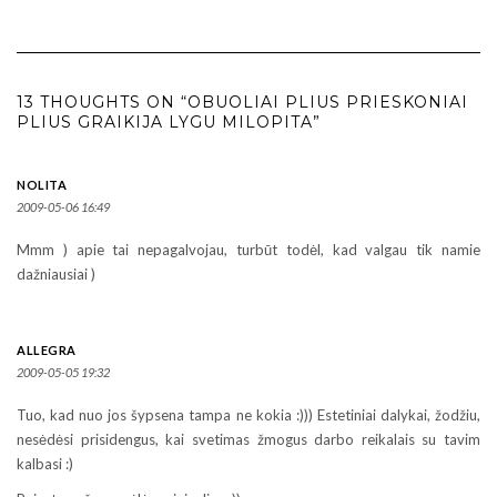
13 THOUGHTS ON “OBUOLIAI PLIUS PRIESKONIAI
PLIUS GRAIKIJA LYGU MILOPITA”
NOLITA
2009-05-06 16:49
Mmm ) apie tai nepagalvojau, turbūt todėl, kad valgau tik namie
dažniausiai )
ALLEGRA
2009-05-05 19:32
Tuo, kad nuo jos šypsena tampa ne kokia :))) Estetiniai dalykai, žodžiu,
nesėdėsi prisidengus, kai svetimas žmogus darbo reikalais su tavim
kalbasi :)