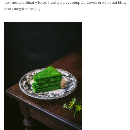
tiek mėtų, būtinai – fetos ir žaliųjų alyvuogių. Daržovės greičiausiai tiktų
visos mėgstamos, […]