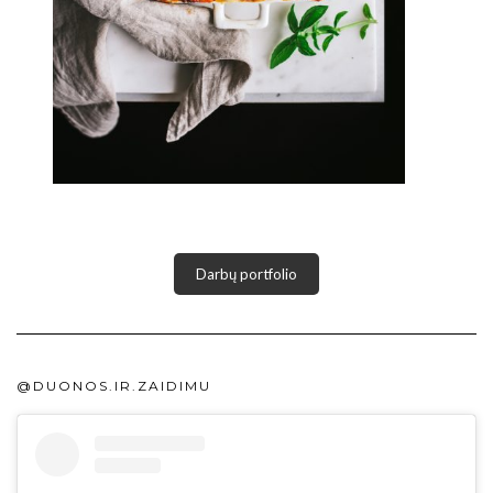
Darbų portfolio
@DUONOS.IR.ZAIDIMU