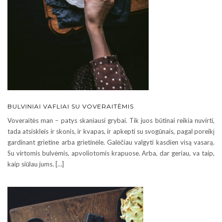
BULVINIAI VAFLIAI SU VOVERAITĖMIS
Voveraitės man – patys skaniausi grybai. Tik juos būtinai reikia nuvirti,
tada atsiskleis ir skonis, ir kvapas, ir apkepti su svogūnais, pagal poreikį
gardinant grietine arba grietinėle. Galėčiau valgyti kasdien visą vasarą.
Su virtomis bulvėmis, apvoliotomis krapuose. Arba, dar geriau, va taip,
kaip siūlau jums. […]