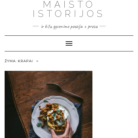
MAISTO
ISTORIJOS
ir kita gyvenimo poezija + proza
Toggle
Navigation
ŽYMA:
KRAPAI