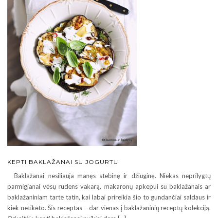
KEPTI BAKLAŽANAI SU JOGURTU
Baklažanai nesiliauja manęs stebinę ir džiuginę. Niekas neprilygtų
parmigianai vėsų rudens vakarą, makaronų apkepui su baklažanais ar
baklažaniniam tarte tatin, kai labai prireikia šio to gundančiai saldaus ir
kiek netikėto. Šis receptas – dar vienas į baklažaninių receptų kolekciją.