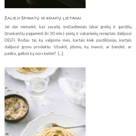
ŽALIEJI ŠPINATŲ IR KRAPŲ LIETINIAI
Jei dar nematėt, kas savaitę trečiadieniais labai greitų ir gardžių
(trunkančių pagaminti iki 30 min.) pietų ir vakarienių receptais dalijuosi
DELFI. Rodau tai, ką valgome mes, kartais kiek pastilizuoju, kartais
dalijuosi grynu produktu. Užsukit, įdomu, ką manot, ar bandėt, ar
patiko, galbūt ką nors keitėt? […]