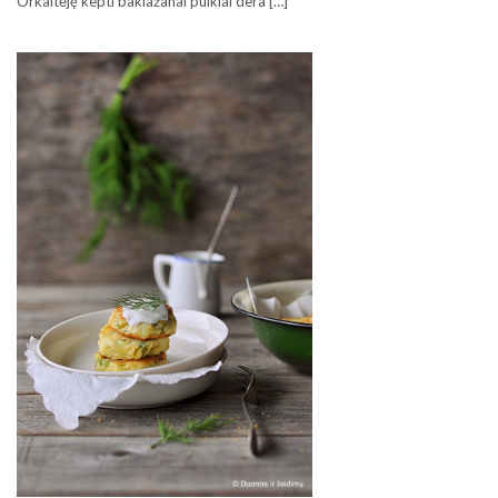
Orkaitėję kepti baklažanai puikiai dera […]