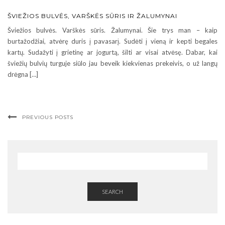
ŠVIEŽIOS BULVĖS, VARŠKĖS SŪRIS IR ŽALUMYNAI
Šviežios bulvės. Varškės sūris. Žalumynai. Šie trys man – kaip
burtažodžiai, atvėrę duris į pavasarį. Sudėti į vieną ir kepti begales
kartų. Sudažyti į grietinę ar jogurtą, šilti ar visai atvėsę. Dabar, kai
šviežių bulvių turguje siūlo jau beveik kiekvienas prekeivis, o už langų
drėgna […]
PREVIOUS POSTS
SEARCH