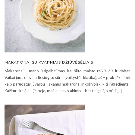
MAKARONAI SU KVAPNIAIS DŽIŪVĖSĖLIAIS
Makaronai – mano išsigelbėjimas, kai šilto maisto reikia čia ir dabar.
Vaikai juos dievina tiesiog su sūriu (vaikystės klasika), aš – praktiškai bet
kaip paruoštus. Svarbu – skanūs makaronai ir kokybiški kiti ingredientai.
Kažkur skaičiau (ir, beje, mačiau savo akimis – bet tai galėjo būti […]