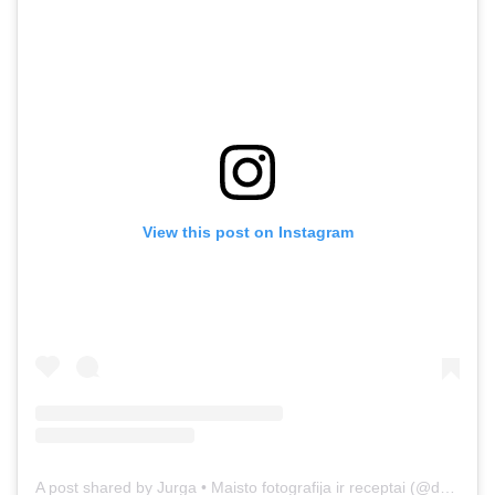
View this post on Instagram
A post shared by Jurga • Maisto fotografija ir receptai (@duonos.ir.zaidimu)