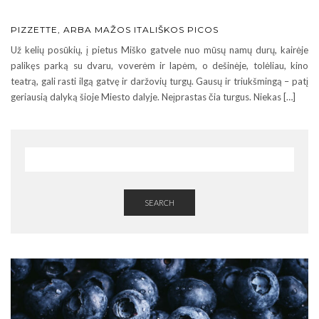
PIZZETTE, ARBA MAŽOS ITALIŠKOS PICOS
Už kelių posūkių, į pietus Miško gatvele nuo mūsų namų durų, kairėje
palikęs parką su dvaru, voverėm ir lapėm, o dešinėje, tolėliau, kino
teatrą, gali rasti ilgą gatvę ir daržovių turgų. Gausų ir triukšmingą – patį
geriausią dalyką šioje Miesto dalyje. Neįprastas čia turgus. Niekas […]
SEARCH