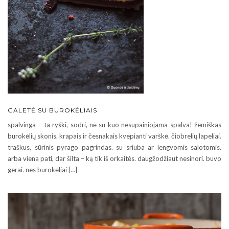
GALETĖ SU BUROKĖLIAIS
spalvinga – ta ryški, sodri, nė su kuo nesupainiojama spalva! žemiškas
burokėlių skonis. krapais ir česnakais kvepianti varškė. čiobrelių lapeliai.
traškus, sūrinis pyrago pagrindas. su sriuba ar lengvomis salotomis.
arba viena pati, dar šilta – ką tik iš orkaitės. daugžodžiaut nesinori. buvo
gerai. nes burokėliai […]