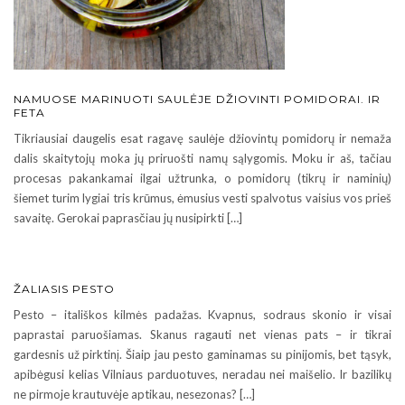
NAMUOSE MARINUOTI SAULĖJE DŽIOVINTI POMIDORAI. IR
FETA
Tikriausiai daugelis esat ragavę saulėje džiovintų pomidorų ir nemaža
dalis skaitytojų moka jų priruošti namų sąlygomis. Moku ir aš, tačiau
procesas pakankamai ilgai užtrunka, o pomidorų (tikrų ir naminių)
šiemet turim lygiai tris krūmus, ėmusius vesti spalvotus vaisius vos prieš
savaitę. Gerokai paprasčiau jų nusipirkti […]
ŽALIASIS PESTO
Pesto – itališkos kilmės padažas. Kvapnus, sodraus skonio ir visai
paprastai paruošiamas. Skanus ragauti net vienas pats – ir tikrai
gardesnis už pirktinį. Šiaip jau pesto gaminamas su pinijomis, bet tąsyk,
apibėgusi kelias Vilniaus parduotuves, neradau nei maišelio. Ir bazilikų
ne pirmoje krautuvėje aptikau, nesezonas? […]