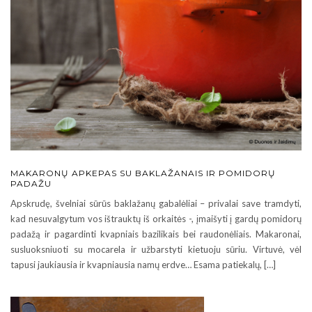
MAKARONŲ APKEPAS SU BAKLAŽANAIS IR POMIDORŲ
PADAŽU
Apskrudę, švelniai sūrūs baklažanų gabalėliai – privalai save tramdyti,
kad nesuvalgytum vos ištrauktų iš orkaitės -, įmaišyti į gardų pomidorų
padažą ir pagardinti kvapniais bazilikais bei raudonėliais. Makaronai,
susluoksniuoti su mocarela ir užbarstyti kietuoju sūriu. Virtuvė, vėl
tapusi jaukiausia ir kvapniausia namų erdve… Esama patiekalų, […]