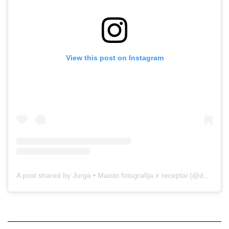
View this post on Instagram
A post shared by Jurga • Maisto fotografija ir receptai (@duonos.ir.zaidimu)