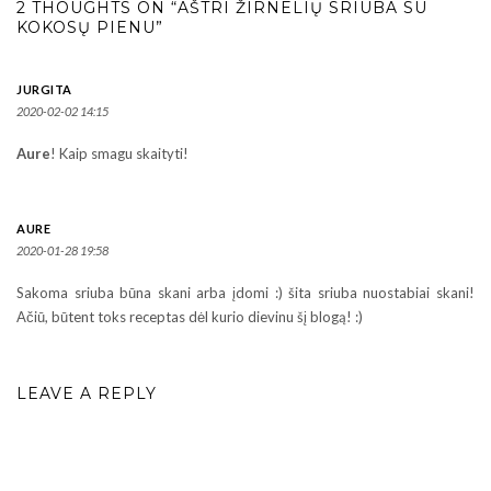
2 THOUGHTS ON “AŠTRI ŽIRNELIŲ SRIUBA SU
KOKOSŲ PIENU”
JURGITA
2020-02-02 14:15
Aure
! Kaip smagu skaityti!
AURE
2020-01-28 19:58
Sakoma sriuba būna skani arba įdomi :) šita sriuba nuostabiai skani!
Ačiū, būtent toks receptas dėl kurio dievinu šį blogą! :)
LEAVE A REPLY