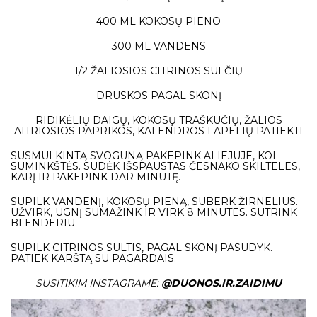
400 ML KOKOSŲ PIENO
300 ML VANDENS
1/2 ŽALIOSIOS CITRINOS SULČIŲ
DRUSKOS PAGAL SKONĮ
RIDIKĖLIŲ DAIGŲ, KOKOSŲ TRAŠKUČIŲ, ŽALIOS
AITRIOSIOS PAPRIKOS, KALENDROS LAPELIŲ PATIEKTI
SUSMULKINTĄ SVOGŪNĄ PAKEPINK ALIEJUJE, KOL
SUMINKŠTĖS. SUDĖK IŠSPAUSTAS ČESNAKO SKILTELES,
KARĮ IR PAKEPINK DAR MINUTĘ.
SUPILK VANDENĮ, KOKOSŲ PIENĄ, SUBERK ŽIRNELIUS.
UŽVIRK, UGNĮ SUMAŽINK IR VIRK 8 MINUTES. SUTRINK
BLENDERIU.
SUPILK CITRINOS SULTIS, PAGAL SKONĮ PASŪDYK.
PATIEK KARŠTĄ SU PAGARDAIS.
SUSITIKIM INSTAGRAME:
@DUONOS.IR.ZAIDIMU