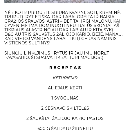
NĖR KO IR PRIDURTI: SRIUBA KVAPNI, SOTI, KREMINĖ.
TRUPUTĮ RYTIETIŠKA. DAR LABAI GREITA IR BAISIAI
GRAŽIOS SPALVOS. AŠTRI – BET TAI IRGI MALONU, KAI
GYVENIME IMA DOMINUOTI NEUTRALŪS SKONIAI. AŠ
TIKRIAUSIAI AŠTRINČIAU DAR LABIAU IR KITĄ SYKĮ
DĖČIAU TRIS ŠAUKŠTUS ŽALIOJO KARIO. BEJE, MANAU,
KAD VIETOJ VANDENS LABAI TIKTŲ GERAS NAMINIS
VIŠTIENOS SULTINYS!
SIUNČIU LINKĖJIMUS Į RYTUS IR JAU IMU NORĖT
PAVASARIO. ŠI SPALVA TIKRAI TURI MAGIJOS :)
R E C E P T A S
KETURIEMS:
ALIEJAUS KEPTI
1 SVOGŪNAS
2 ČESNAKO SKILTELĖS
2 ŠAUKŠTAI ŽALIOJO KARIO PASTOS
600 G ŠALDYTŲ ŽIRNELIŲ