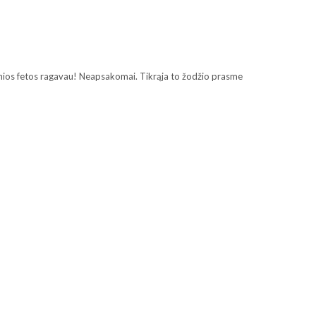
anios fetos ragavau! Neapsakomai. Tikrąja to žodžio prasme