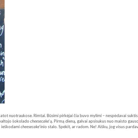
atot nuotraukose. Rimtai. Būsimi pirkėjai čia buvo mylimi – nespėdavai suktis i
 baltojo šokolado
cheesecake
‘ą. Pirmą dieną, galvai apsisukus nuo maisto gauso
om ieškodami
cheesecake
‘inio stalo. Spėkit, ar radom. Ne! Aišku, jog visus pard