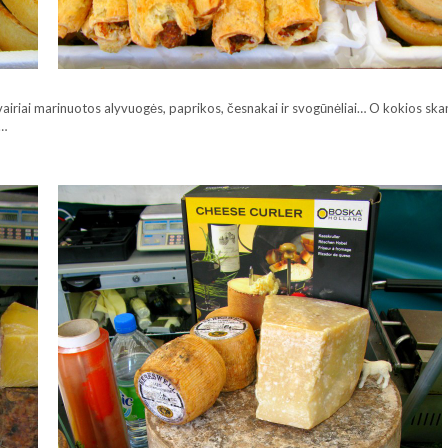
airiai marinuotos alyvuogės, paprikos, česnakai ir svogūnėliai… O kokios sk
u…