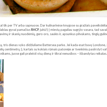
l tik per TV arba sapnuose. Dar kulinarinėse knygose su gražiais paveikslėliai
 labiau gyvai pamačius
RHCP
, juhū!) Į miestą pagaliau sugrįžo vasara, tad sava
avimų ir skanių nuodėmių, gero oro, saulės ir, apsunkus pilvukams, tingių gul
, tris dienas vyko didžiuliame Battersea parke. Jei kada esat buvę Londone, žino
ių centimetrų :), kartais su kokiais rūmais pašonėje ar tvenkiniu pasiirstyt valte
knikams, juose gali praleisti visą dieną ir tikrai nenusibos – išbandytas reikalas.