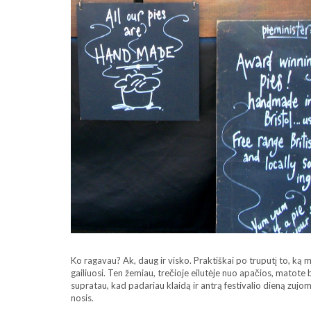
Ko ragavau? Ak, daug ir visko. Praktiškai po truputį to, ką m
gailiuosi. Ten žemiau, trečioje eilutėje nuo apačios, matote
supratau, kad padariau klaidą ir antrą festivalio dieną zuj
nosis.