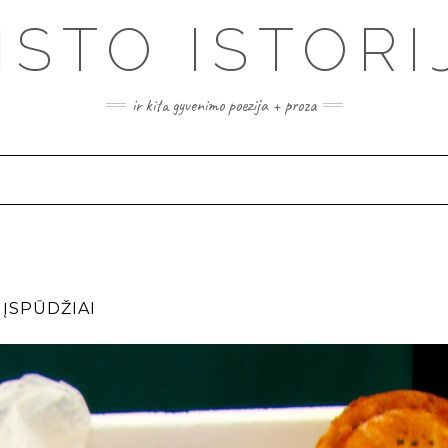
ISTO ISTORI
ir kita gyvenimo poezija + proza
ĮSPŪDŽIAI