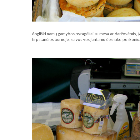
Angliški namų gamybos pyragėliai su mėsa ar daržovėmis, įv
tirpstančios burnoje, su vos vos juntamu česnako poskoni