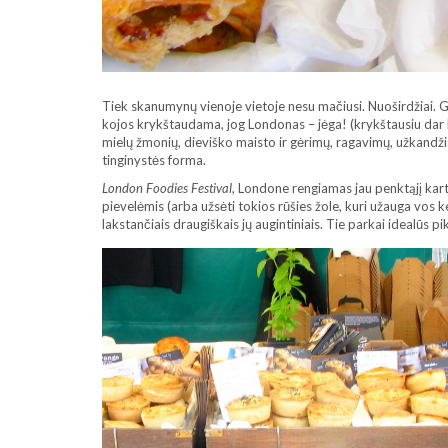
Tiek skanumynų vienoje vietoje nesu mačiusi. Nuoširdžiai. Ga
kojos krykštaudama, jog Londonas – jėga! (krykštausiu dar
mielų žmonių, dieviško maisto ir gėrimų, ragavimų, užkandži
tinginystės forma.
London Foodies Festival
, Londone rengiamas jau penktąjį kartą
pievelėmis (arba užsėti tokios rūšies žole, kuri užauga vos kel
lakstančiais draugiškais jų augintiniais. Tie parkai idealūs pi