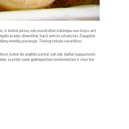
s. Ir turbūt pirmą sykį nuoširdžiai šokinėjau nuo kojos ant
itgalis praėjo sklandžiai, lyg iš anksto užsakytas. Daugybė
inėjimų medžių pavėsyje. Tiesiog tobula vasariškos
t, kokie tie angliški parkai: žali žali, dailiai nupjautomis
le, su prieš saulę gulinėjančiais londoniečiais ir visur kur