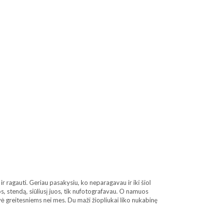
r ragauti. Geriau pasakysiu, ko neparagavau ir iki šiol
s, stendą, siūliusį juos, tik nufotografavau. O namuos
avė greitesniems nei mes. Du maži žiopliukai liko nukabinę