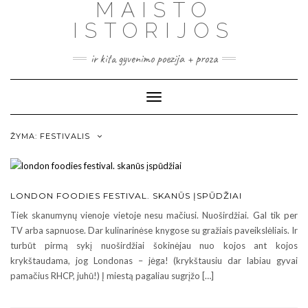
MAISTO
ISTORIJOS
ir kita gyvenimo poezija + proza
Toggle
Navigation
ŽYMA:
FESTIVALIS
LONDON FOODIES FESTIVAL. SKANŪS ĮSPŪDŽIAI
Tiek skanumynų vienoje vietoje nesu mačiusi. Nuoširdžiai. Gal tik per
TV arba sapnuose. Dar kulinarinėse knygose su gražiais paveikslėliais. Ir
turbūt pirmą sykį nuoširdžiai šokinėjau nuo kojos ant kojos
krykštaudama, jog Londonas – jėga! (krykštausiu dar labiau gyvai
pamačius RHCP, juhū!) Į miestą pagaliau sugrįžo […]