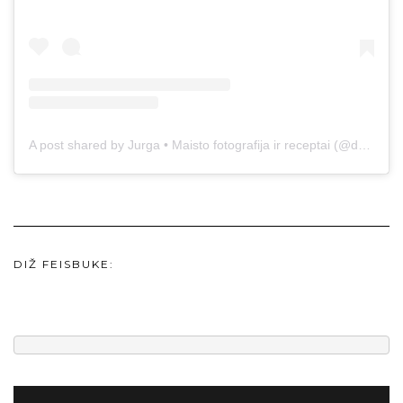
A post shared by Jurga • Maisto fotografija ir receptai (@duonos.ir.zaidimu)
DIŽ FEISBUKE: