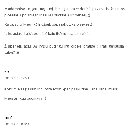
Mademoiselle
, jau tuoj tuoj. Bent jau kalendorinis pavasaris, žalumos
ploteliai iš po sniego ir saulės bučkiai iš už debesų ;)
Rūta
, ačiū. Mėgink! Ir užsuk papasakot, kaip sekės ;)
jule
, ačius. Ilsėsiuos, oi aš kaip ilsėsiuos… Jau reikia.
Žiupsneli
, ačiū. Aš ryžių pudingų irgi didelė draugė :) Pati geriausia,
sakyč’ :))
ŽD
2010-02-13 12:53
Koks mielas įrašas! Ir nuotraukos! Ypač paskutinė. Labai labai miela!
Mėgstu ryžių pudingus ;-)
JULĖ
2010-02-13 00:23