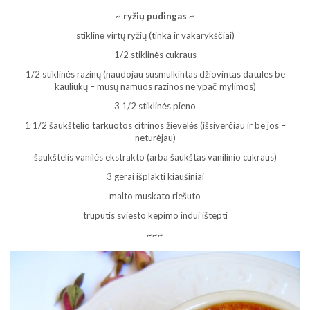
~ ryžių pudingas ~
stiklinė virtų ryžių (tinka ir vakarykščiai)
1/2 stiklinės cukraus
1/2 stiklinės razinų (naudojau susmulkintas džiovintas datules be
kauliukų – mūsų namuos razinos ne ypač mylimos)
3 1/2 stiklinės pieno
1 1/2 šaukštelio tarkuotos citrinos žievelės (išsiverčiau ir be jos –
neturėjau)
šaukštelis vanilės ekstrakto (arba šaukštas vanilinio cukraus)
3 gerai išplakti kiaušiniai
malto muskato riešuto
truputis sviesto kepimo indui ištepti
~~~