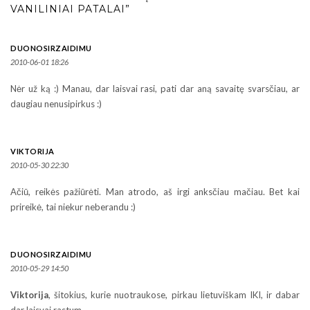
VANILINIAI PATALAI”
DUONOSIRZAIDIMU
2010-06-01 18:26
Nėr už ką :) Manau, dar laisvai rasi, pati dar aną savaitę svarsčiau, ar
daugiau nenusipirkus :)
VIKTORIJA
2010-05-30 22:30
Ačiū, reikės pažiūrėti. Man atrodo, aš irgi anksčiau mačiau. Bet kai
prireikė, tai niekur neberandu :)
DUONOSIRZAIDIMU
2010-05-29 14:50
Viktorija
, šitokius, kurie nuotraukose, pirkau lietuviškam IKI, ir dabar
dar laisvai rastum.