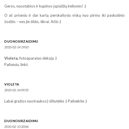
Geros, nuostabios ir kupinos įspūdžių kelionės! :)
O aš prisėsiu ir dar kartą perskaitysiu viską nuo pirmo iki paskutinio
žodžio – nes jie šildo, tikrai. Ačiū :)
DUONOSIRZAIDIMU
2010-02-14 19:03
Violeta
, fotoaparatas dėkoja :)
Pailsėsiu, linkt.
VIOLETA
2010-02-14 09:35
Labai gražios nuotraukos:) šiltutėlės :) Pailsėkite :)
DUONOSIRZAIDIMU
2010-02-13 20:06