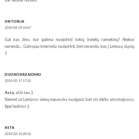
VIKTORIJA
2010-05-29 14:47
Gal kas žino, kur galima nusipirkti tokių indelių ramekinų? Niekur
nerandu… Galvojau internetu nusipirkti, bet nerandu, kas į Lietuvą siųstų
:(
DUONOSIRZAIDIMU
2010-02-17 17:10
Asta
, ačiū tau :)
Šiemet už Lietuvos sienų nepavyks nusigaut, bet vis dėlto atostogooos,
ilgai lauktos ;)
ASTA
2010-02-16 20:16