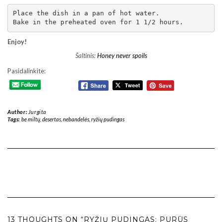
Place the dish in a pan of hot water.

Bake in the preheated oven for 1 1/2 hours.
Enjoy!
Šaltinis:
Honey never spoils
Pasidalinkite:
Author:
Jurgita
Tags:
be miltų
,
desertas
,
nebandelės
,
ryžių pudingas
13 THOUGHTS ON “RYŽIŲ PUDINGAS: PURŪS