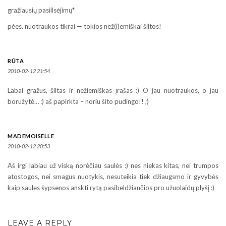
gražiausių pasiilsėjimų*
pėes. nuotraukos tikrai — tokios než(i)emiškai šiltos!
RŪTA
2010-02-12 21:54
Labai gražus, šiltas ir nežiemiškas įrašas :) O jau nuotraukos, o jau
boružytė… :) aš papirkta – noriu šito pudingo!! ;)
MADEMOISELLE
2010-02-12 20:53
Aš irgi labiau už viską norėčiau saulės :) nes niekas kitas, nei trumpos
atostogos, nei smagus nuotykis, nesuteikia tiek džiaugsmo ir gyvybės
kaip saulės šypsenos anskti rytą pasibeldžiančios pro užuolaidų plyšį :)
LEAVE A REPLY