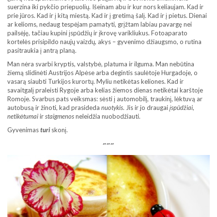
suerzina iki pykčio priepuolių. Išeinam abu ir kur nors keliaujam. Kad ir
prie jūros. Kad ir į kitą miestą. Kad ir į gretimą šalį. Kad ir į pietus. Dienai
ar kelioms, nedaug tespėjam pamatyti, grįžtam labiau pavargę nei
pailsėję, tačiau kupini įspūdžių ir įkrovę varikliukus. Fotoaparato
kortelės prisipildo naujų vaizdų, akys – gyvenimo džiaugsmo, o rutina
pasitraukia į antrą planą.
Man nėra svarbi kryptis, valstybė, platuma ir ilguma. Man nebūtina
žiemą slidinėti Austrijos Alpėse arba degintis saulėtoje Hurgadoje, o
vasarą siaubti Turkijos kurortų. Myliu netikėtas keliones. Kad ir
savaitgalį praleisti Rygoje arba kelias žiemos dienas netikėtai karštoje
Romoje. Svarbus pats veiksmas: sėsti į automobilį, traukinį, lėktuvą ar
autobusą ir žinoti, kad prasideda
nuotykis
. Jis ir jo draugai
įspūdžiai
,
netikėtumai
ir
staigmenos
neleidžia nuobodžiauti.
Gyvenimas
turi
skonį.
~~~