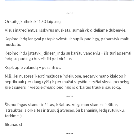
~~~
Orkaitę įkaitink iki 170 laipsnių.
Visus ingredientus, išskyrus muskatą, sumaišyk dideliame dubenyje.
Kepimo indą lengvai patepk sviestu ir supilk pudingą, pabarstyk maltu
muskatu.
Kepimo indą įstatyk į didesnį indą su karštu vandeniu – šis turi apsemti
indą su pudingu beveik iki pat viršaus.
Kepk apie valandą – pusantros.
N.B.
Jei nuspręsi kepti mažuose indeliuose, nedaryk mano klaidos ir
neprikrauk per daug ryžių ir per mažai skysčio – ryžiai skystį pernelyg
greit sugers ir vietoje
drėgno
pudingo iš orkaitės trauksi sausoką.
~~~
Šis pudingas skanus ir šiltas, ir šaltas. Visgi man skanesnis šiltas,
ištrauktas iš orkaitės ir truputį atvėsęs. Su bananinių ledų rutuliuku,
tarkime :)
Skanaus!
~~~