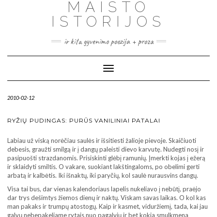
MAISTO
ISTORIJOS
ir kita gyvenimo poezija + proza
Toggle
Navigation
2010-02-12
RYŽIŲ PUDINGAS: PURŪS VANILINIAI PATALAI
Labiau už viską norėčiau saulės ir išsitiesti žalioje pievoje. Skaičiuoti
debesis, graužti smilgą ir į dangų paleisti dievo karvutę. Nudegti nosį ir
pasipuošti strazdanomis. Prisiskinti glėbį ramunių. Įmerkti kojas į ežerą
ir sklaidyti smiltis. O vakare, suokiant lakštingaloms, po obelimi gerti
arbatą ir kalbėtis. Iki išnaktų, iki paryčių, kol saulė nurausvins dangų.
Visa tai bus, dar vienas kalendoriaus lapelis nukeliavo į nebūtį, praėjo
dar trys dešimtys žiemos dienų ir naktų. Viskam savas laikas. O kol kas
man pakaks ir trumpų atostogų. Kaip ir kasmet, viduržiemį, tada, kai jau
galvų nebepakeliame rytais nuo pagalvių ir bet kokia smulkmena