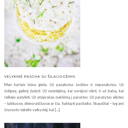
VELYKINĖ PASCHA SU ŠILAUOGĖMIS
Man kartais būna gėda. Už pasakytus žodžius ir nepasakytus. Už
žvilgsnį, galintį žudyti. Už nutylėjimą, kai norėjosi rėkti, ir už balsą, kai
reikėjo patylėti. Už atsiprašau nukišimą į paraštes. Už parašytas eilutes
– laiškuose, dienoraščiuose ar čia. Suklupti pasitaiko. Skaudžiai – lyg ant
žvyruoto takelio vaikystėj, kai […]