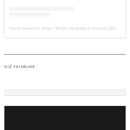
A post shared by Jurga • Maisto fotografija ir receptai (@duonos.ir.zaidimu)
DIŽ FEISBUKE: