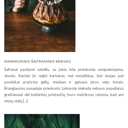
MARMURINIS ŠAFRANINIS KEKSAS
Šafranai pasižymi subtiliu, su jokiu kitu prieskoniu nesipainiojamu,
skoniu. Kartais jis regisi kartokas, net metališkas, bet tuojau pat
poetiškai pražysta gėlių, medaus ir gaivaus jūros vėjo tonais.
Brangiausias pasaulyje prieskonis Lietuvoje niekada nebuvo populiarus
greičiausiai dėl kultūrinių priežasčių (nors metrikose rašoma, kad ant
mūsų stalų […]