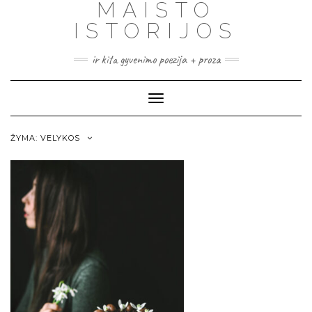
MAISTO
ISTORIJOS
ir kita gyvenimo poezija + proza
Toggle
Navigation
ŽYMA:
VELYKOS