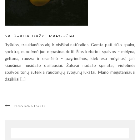
NATŪRALIAI DAŽYTI MARGUČIAI
Ryškios, traukiančios akį ir visiškai natūralios. Gamta pati siūlo spalvų
spektrą, nuodėmė juo nepasinaudoti! Šios keturios spalvos – mėlyna,
geltona, rausva ir oranžinė – pagrindinės, kiek esu mėginusi, jais
kiaušiniai nusidažo dailiausiai. Žalsvai nudažo špinatai, violetinės
spalvos tonų suteikia raudonųjų svogūnų lukštai. Mano mėgstamiausi
dažikliai […]
PREVIOUS POSTS