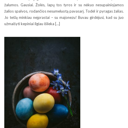
žalumos. Gausiai. Žolės, lapų tos tyros ir su nėkuo nesupainiojamos
žalios spalvos, rodančios nesumeluotą pavasarį. Todėl ir pyragas žalias.
Jo tešlą minkiau neįprastai – su majonezu! Buvau girdėjusi, kad su juo
užmaišyti kepiniai ilgiau išlieka […]