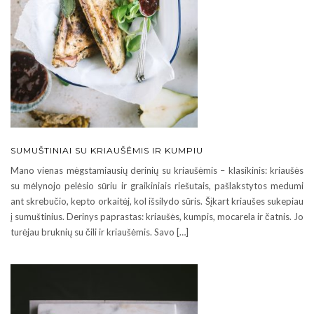
SUMUŠTINIAI SU KRIAUŠĖMIS IR KUMPIU
Mano vienas mėgstamiausių derinių su kriaušėmis – klasikinis: kriaušės
su mėlynojo pelėsio sūriu ir graikiniais riešutais, pašlakstytos medumi
ant skrebučio, kepto orkaitėj, kol išsilydo sūris. Šįkart kriaušes sukepiau
į sumuštinius. Derinys paprastas: kriaušės, kumpis, mocarela ir čatnis. Jo
turėjau bruknių su čili ir kriaušėmis. Savo […]