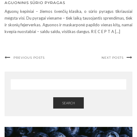
AGUONINIS SŪRIO PYRAGAS
Aguonų kepiniai – žiemos švenčių klasika, o sūrio pyragus tikriausiai
mėgsta visi. Du pyragai viename – tiek laiką tausojantis sprendimas, tiek
ir skonių fejerverkas. Aguonos ir maskarponė papildo vienas kitą, namai
kvepia nuostabiai – saldu saldu, visiškas dangus. R E C E P T A […]
PREVIOUS POSTS
NEXT POSTS
SEARCH