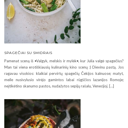
SPAGEČIAI SU SMIDRAIS
Pamenat sceną iš •Valgyk, melskis ir mylėk•, kur Julia valgė spagečius?
Man tai viena erotiškiausių kulinarinių kino scenų :) Dievinu pastą. Jos
ragavau visokios: klaikiai pervirtų spagečių Čekijos kalnuose; matyt,
meile nusivylusio virėjo gamintos labai rūgščios lazanijos Romoje;
neįtikėtino skanumo pastos, nudažytos sepijų rašalu, Venecijoj. […]