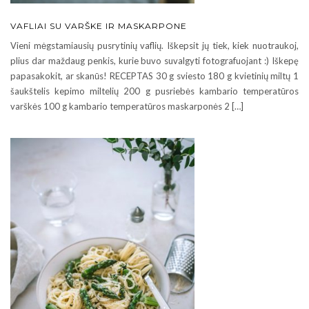
VAFLIAI SU VARŠKE IR MASKARPONE
Vieni mėgstamiausių pusrytinių vaflių. Iškepsit jų tiek, kiek nuotraukoj,
plius dar maždaug penkis, kurie buvo suvalgyti fotografuojant :) Iškepę
papasakokit, ar skanūs! RECEPTAS 30 g sviesto 180 g kvietinių miltų 1
šaukštelis kepimo miltelių 200 g pusriebės kambario temperatūros
varškės 100 g kambario temperatūros maskarponės 2 […]