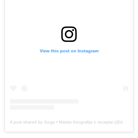
View this post on Instagram
A post shared by Jurga • Maisto fotografija ir receptai (@duonos.ir.zaidimu)