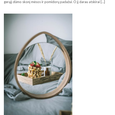
gerąjį dūmo skonį mėsos ir pomidorų padažui. O jį darau atskirai […]