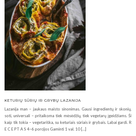
KETURIŲ SŪRIŲ IR GRYBŲ LAZANIJA
Lazanija man – jaukaus maisto sinonimas. Gausi ingredientų ir skonių,
soti, universali – pritaikoma tiek mėsėdžių, tiek vegetarų įgeidžiams. Ši
kaip tik tokia – vegetariška, su keturiais sūriais ir grybais. Labai gardi. R
E C E PT A S 4–6 porcijos Gaminti 1 val. 10 […]