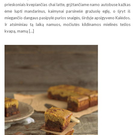
prieskoniais kvepiančias chai latte, grįžtančiame namo autobuse kažkas
ėmė lupti mandarinus, kaimynai parsinešė gražuolę eglę, o šįryt iš
miegančio dangaus pasipylė purios snaigės, širdyje apsigyveno Kalėdos.
Ir atsiminiau tą laiką namuos, močiutės kildinamos mielinės tešlos
kvapą, mamą […]