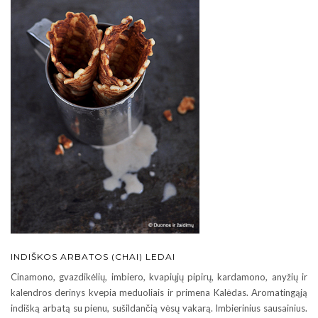
INDIŠKOS ARBATOS (CHAI) LEDAI
Cinamono, gvazdikėlių, imbiero, kvapiųjų pipirų, kardamono, anyžių ir
kalendros derinys kvepia meduoliais ir primena Kalėdas. Aromatingąją
indišką arbatą su pienu, sušildančią vėsų vakarą. Imbierinius sausainius.