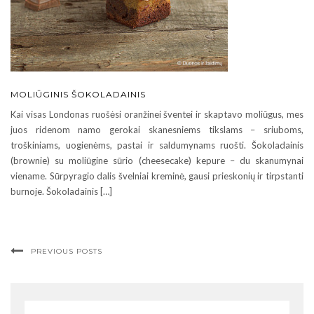
MOLIŪGINIS ŠOKOLADAINIS
Kai visas Londonas ruošėsi oranžinei šventei ir skaptavo moliūgus, mes
juos ridenom namo gerokai skanesniems tikslams – sriuboms,
troškiniams, uogienėms, pastai ir saldumynams ruošti. Šokoladainis
(brownie) su moliūgine sūrio (cheesecake) kepure – du skanumynai
viename. Sūrpyragio dalis švelniai kreminė, gausi prieskonių ir tirpstanti
burnoje. Šokoladainis […]
PREVIOUS POSTS