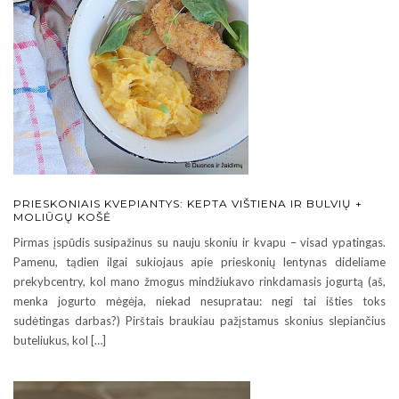
PRIESKONIAIS KVEPIANTYS: KEPTA VIŠTIENA IR BULVIŲ +
MOLIŪGŲ KOŠĖ
Pirmas įspūdis susipažinus su nauju skoniu ir kvapu – visad ypatingas.
Pamenu, tądien ilgai sukiojaus apie prieskonių lentynas dideliame
prekybcentry, kol mano žmogus mindžiukavo rinkdamasis jogurtą (aš,
menka jogurto mėgėja, niekad nesupratau: negi tai išties toks
sudėtingas darbas?) Pirštais braukiau pažįstamus skonius slepiančius
buteliukus, kol […]