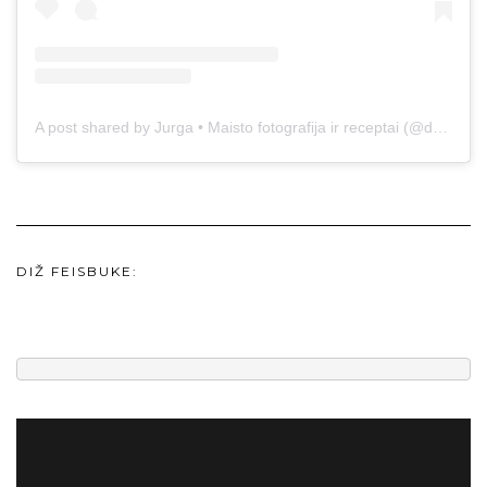
A post shared by Jurga • Maisto fotografija ir receptai (@duonos.ir.zaidimu)
DIŽ FEISBUKE: