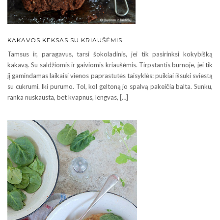
KAKAVOS KEKSAS SU KRIAUŠĖMIS
Tamsus ir, paragavus, tarsi šokoladinis, jei tik pasirinksi kokybišką
kakavą. Su saldžiomis ir gaiviomis kriaušėmis. Tirpstantis burnoje, jei tik
jį gamindamas laikaisi vienos paprastutės taisyklės: puikiai išsuki sviestą
su cukrumi. Iki purumo. Tol, kol geltoną jo spalvą pakeičia balta. Sunku,
ranka nuskausta, bet kvapnus, lengvas, […]