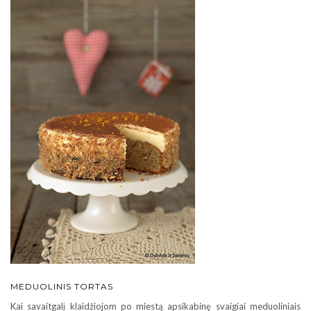
MEDUOLINIS TORTAS
Kai savaitgalį klaidžiojom po miestą apsikabinę svaigiai meduoliniais