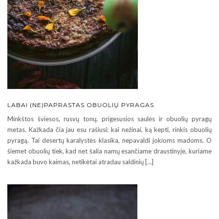
LABAI (NE)PAPRASTAS OBUOLIŲ PYRAGAS
Minkštos šviesos, rusvų tonų, prigesusios saulės ir obuolių pyragų
metas. Kažkada čia jau esu rašiusi: kai nežinai, ką kepti, rinkis obuolių
pyragą. Tai desertų karalystės klasika, nepavaldi jokioms madoms. O
šiemet obuolių tiek, kad net šalia namų esančiame draustinyje, kuriame
kažkada buvo kaimas, netikėtai atradau saldinių […]