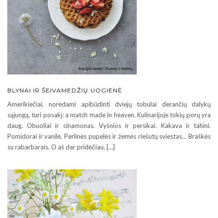
BLYNAI IR ŠEIVAMEDŽIŲ UOGIENĖ
Amerikiečiai, norėdami apibūdinti dviejų tobulai derančių dalykų
sąjungą, turi posakį: a match made in heaven. Kulinarijoje tokių porų yra
daug. Obuoliai ir cinamonas. Vyšnios ir persikai. Kakava ir tahini.
Pomidorai ir vanilė. Perlinės pupelės ir žemės riešutų sviestas… Braškės
su rabarbarais. O aš dar pridėčiau, […]