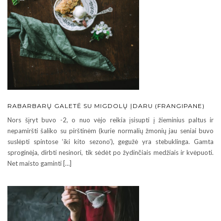
RABARBARŲ GALETĖ SU MIGDOLŲ ĮDARU (FRANGIPANE)
Nors šįryt buvo -2, o nuo vėjo reikia įsisupti į žieminius paltus ir
nepamiršti šaliko su pirštinėm (kurie normalių žmonių jau seniai buvo
suslėpti spintose ‘iki kito sezono’), gegužė yra stebuklinga. Gamta
sproginėja, dirbti nesinori, tik sėdėt po žydinčiais medžiais ir kvėpuoti.
Net maisto gaminti […]