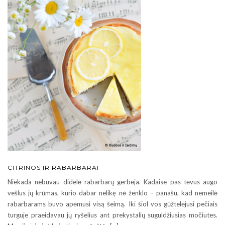
CITRINOS IR RABARBARAI
Niekada nebuvau didelė rabarbarų gerbėja. Kadaise pas tėvus augo
vešlus jų krūmas, kurio dabar nelikę nė ženklo – panašu, kad nemeilė
rabarbarams buvo apėmusi visą šeimą. Iki šiol vos gūžtelėjusi pečiais
turguje praeidavau jų ryšelius ant prekystalių suguldžiusias močiutes.