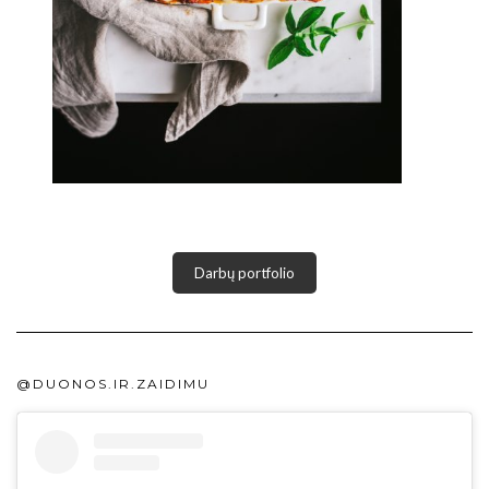
Darbų portfolio
@DUONOS.IR.ZAIDIMU