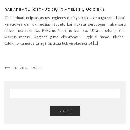
RABARBARŲ, GERVUOGIŲ IR APELSINŲ UOGIENĖ
Žinau, žinau, neįprastas tas uogienės derinys: kai darže auga rabarbarai,
gervuogės dar tik ruošiasi žydėti, kai noksta gervuogės, rabarbarų
niekur neberasi. Na, išskyrus šaldymo kamerą. Užtat apelsinų pilna
kiaurus metus! Uogienė gimė ekspromtu – grįžusi namo, tikrinau
šaldymo kameros turinį ir aptikau tiek visokio gėrio! […]
PREVIOUS POSTS
SEARCH