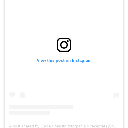
View this post on Instagram
A post shared by Jurga • Maisto fotografija ir receptai (@duonos.ir.zaidimu)