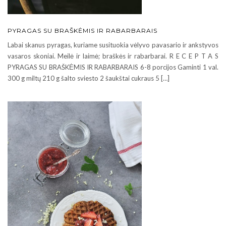
PYRAGAS SU BRAŠKĖMIS IR RABARBARAIS
Labai skanus pyragas, kuriame susituokia vėlyvo pavasario ir ankstyvos
vasaros skoniai. Meilė ir laimė; braškės ir rabarbarai. R E C E P T A S
PYRAGAS SU BRAŠKĖMIS IR RABARBARAIS 6-8 porcijos Gaminti 1 val.
300 g miltų 210 g šalto sviesto 2 šaukštai cukraus 5 […]