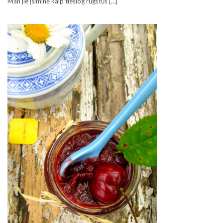
Man jie įsiminė kaip tiesiog rūgštūs […]