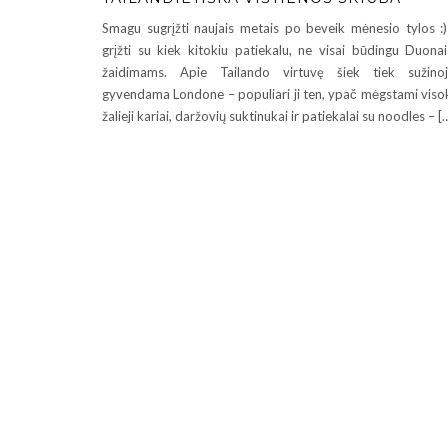
Smagu sugrįžti naujais metais po beveik mėnesio tylos :)
grįžti su kiek kitokiu patiekalu, ne visai būdingu Duonai
žaidimams. Apie Tailando virtuvę šiek tiek sužino
gyvendama Londone – populiari ji ten, ypač mėgstami viso
žalieji kariai, daržovių suktinukai ir patiekalai su noodles – [