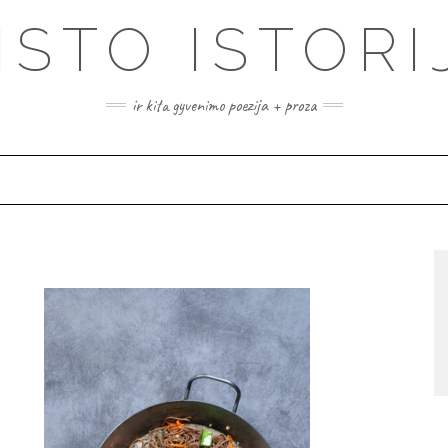
ISTO ISTORI
ir kita gyvenimo poezija + proza