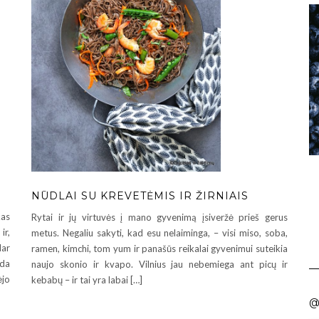
NŪDLAI SU KREVETĖMIS IR ŽIRNIAIS
kas
Rytai ir jų virtuvės į mano gyvenimą įsiveržė prieš gerus
ir,
metus. Negaliu sakyti, kad esu nelaiminga, – visi miso, soba,
dar
ramen, kimchi, tom yum ir panašūs reikalai gyvenimui suteikia
ada
naujo skonio ir kvapo. Vilnius jau nebemiega ant picų ir
ėjo
kebabų – ir tai yra labai […]
@