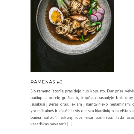
RAMENAS #3
Šio rameno istorija prasidėjo nuo kopūsto. Dar prieš Vely
pačiupau porelę gražiausių kopūstų pasaulyje bok choy 
įsisukusi į geras oras, lekiam į gamtą-nieko negaminam, 
yra mišrainės ir kiaušinių-vis dar yra kiaušinių-o ta višta k
baigia galioti?! suktinį, juos visai pamiršau. Tada pra
vasariškas pavasaris […]