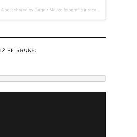
A post shared by Jurga • Maisto fotografija ir receptai (@duonos.ir.zaidimu)
IŽ FEISBUKE: